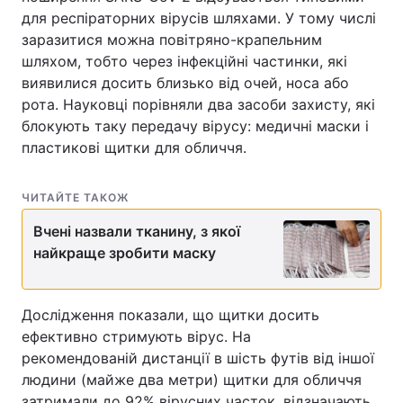
для респіраторних вірусів шляхами. У тому числі
заразитися можна повітряно-крапельним
шляхом, тобто через інфекційні частинки, які
виявилися досить близько від очей, носа або
рота. Науковці порівняли два засоби захисту, які
блокують таку передачу вірусу: медичні маски і
пластикові щитки для обличчя.
ЧИТАЙТЕ ТАКОЖ
Вчені назвали тканину, з якої
найкраще зробити маску
Дослідження показали, що щитки досить
ефективно стримують вірус. На
рекомендованій дистанції в шість футів від іншої
людини (майже два метри) щитки для обличчя
затримали до 92% вірусних часток, відзначають