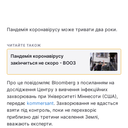
Головна
Війна
Пандемія коронавірусу може тривати два роки.
Україна
Політика
ЧИТАЙТЕ ТАКОЖ
Економіка
Світ
Пандемія коронавірусу
Спорт
Наука
закінчиться не скоро - ВООЗ
Техно і зв'язок
Лайт
Про це повідомляє Bloomberg з посиланням на
Зброя
Інциденти
дослідження Центру з вивчення інфекційних
захворювань при Університеті Міннесоти (США),
Здоров'я
Туризм
передає
kommersant
. Захворювання не вдасться
взяти під контроль, поки не перехворіє
Цікавинки
Погода
приблизно дві третини населення Землі,
вважають експерти.
Екологія
Регіони