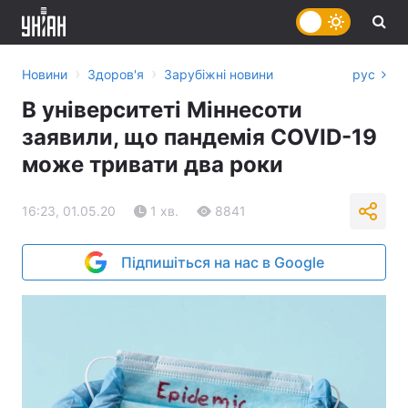
›
›
Новини
Здоров'я
Зарубіжні новини
рус
В університеті Міннесоти
заявили, що пандемія COVID-19
може тривати два роки
16:23, 01.05.20
1 хв.
8841
Підпишіться на нас в Google