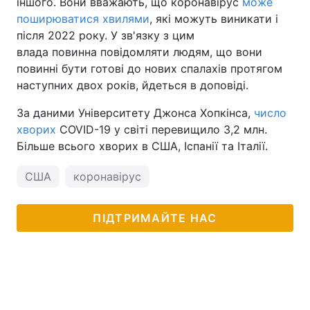
іншого. Вони вважають, що коронавірус
може
поширюватися хвилями
, які можуть виникати і
Тема оформлення
після 2022 року. У зв'язку з цим
влада повинна повідомляти людям, що вони
повинні бути готові до нових спалахів протягом
наступних двох років, йдеться в доповіді.
За даними Університету Джонса Хопкінса,
число
хворих
COVID-19 у світі перевищило 3,2 млн.
Більше всього хворих в США, Іспанії та Італії.
США
коронавірус
ПІДТРИМАЙТЕ НАС