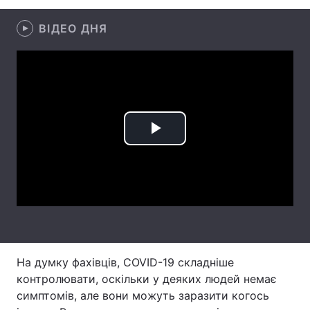
Лонгріди
ВІДЕО ДНЯ
Відео з Youtube
Статті
Інтерв'ю
Думки
Архів
Вакансії
Play
Контакти
Video
Послуги
На думку фахівців, COVID-19 складніше
контролювати, оскільки у деяких людей немає
симптомів, але вони можуть заразити когось