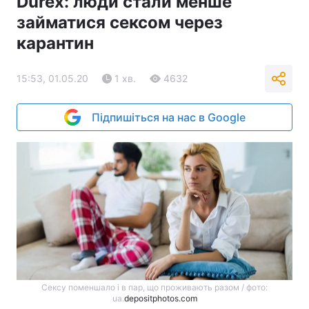
Durex: люди стали менше
займатися сексом через
карантин
15:53, 01.05.20
1 хв.
4632
Підпишіться на нас в Google
Сексу поменшало і в пар, що проживають разом / фото:
ua.
depositphotos.com