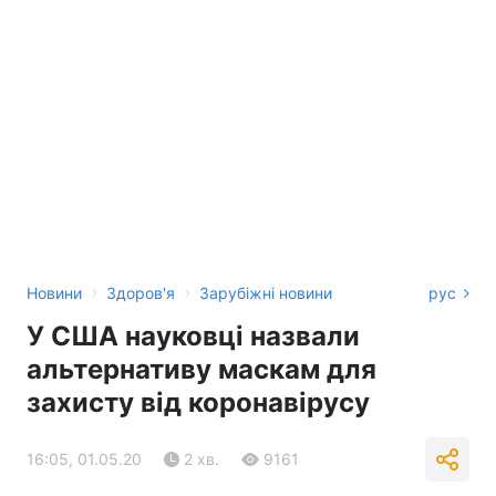
›
›
Новини
Здоров'я
Зарубіжні новини
рус
У США науковці назвали
альтернативу маскам для
захисту від коронавірусу
16:05, 01.05.20
2 хв.
9161