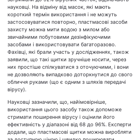
науковці. На відміну від масок, які мають
короткий термін використання і не можуть
застосовуватися повторно, пластмасові засоби
захисту можна мити водою з милом або
звичайними побутовими дезінфікуючими
засобами і використовувати багаторазово.
Фахівці, які брали участь у дослідженнях, також
заявили, що такі щитки зручніше носити, через
них простіше спілкуватися з оточуючими, і вони
не дозволяють випадково доторкнутися до свого
обличчя руками (що є одним з шляхів передачі
вірусу).
Науковці зазначили, що, найімовірніше,
використання цього засобу також допоможе
стримати поширення вірусу і оцінили його
ефективність у діапазоні від 68 до 96%. Експерти
додали, що пластмасові щитки можна виробляти
за доступною ціною і швидко поширювати.