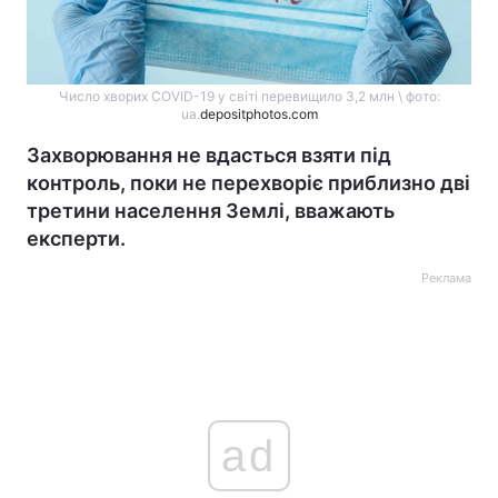
Число хворих COVID-19 у світі перевищило 3,2 млн \ фото:
ua.
depositphotos.com
Захворювання не вдасться взяти під
контроль, поки не перехворіє приблизно дві
третини населення Землі, вважають
експерти.
Реклама
ad