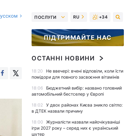
русском
RU
+34
ПОСЛУГИ
ПІДТРИМАЙТЕ НАС
ОСТАННІ НОВИНИ
18:20
Не ввечері: вчені відповіли, коли їсти
помідори для повного засвоєння вітамінів
18:06
Бюджетний вибір: названо головний
автомобільний бестселер у Європі
18:02
У двох районах Києва зникло світло:
в ДТЕК назвали причину
18:00
Журналісти назвали найочікуваніші
ігри 2027 року – серед них є український
шутер