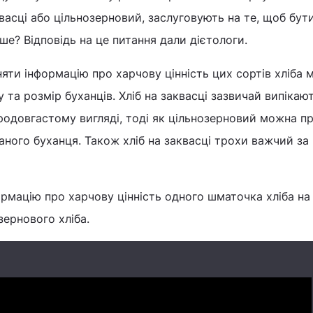
квасці або цільнозерновий, заслуговують на те, щоб бут
іше? Відповідь на це питання дали дієтологи.
вняти інформацію про харчову цінність цих сортів хліба
та розмір буханців. Хліб на заквасці зазвичай випікаю
одовгастому вигляді, тоді як цільнозерновий можна п
аного буханця. Також хліб на заквасці трохи важчий за
рмацію про харчову цінність одного шматочка хліба на 
зернового хліба.