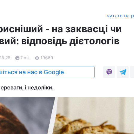
читать на 
рисніший - на заквасці чи
ий: відповідь дієтологів
05.26
7 хв.
19669
іться на нас в Google
ереваги, і недоліки.