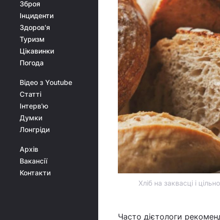
Зброя
Інциденти
Здоров'я
Туризм
Цікавинки
Погода
Відео з Youtube
Статті
Інтерв'ю
Думки
Лонгріди
Архів
Вакансії
Контакти
Хліб на заквасці і ціль
Часто дієтологи рекоме