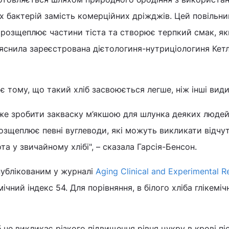
х бактерій замість комерційних дріжджів. Цей повільн
 розщеплює частини тіста та створює терпкий смак, як
яснила зареєстрована дієтологиня-нутриціологиня Кетл
 тому, що такий хліб засвоюється легше, ніж інші види
же зробити закваску м’якшою для шлунка деяких людей
озщеплює певні вуглеводи, які можуть викликати відчу
а у звичайному хлібі", – сказала Гарсія-Бенсон.
публікованим у журналі
Aging Clinical and Experimental R
мічний індекс 54. Для порівняння, в білого хліба глікемі
 не викликає різкого підвищення рівня цукру в крові піс