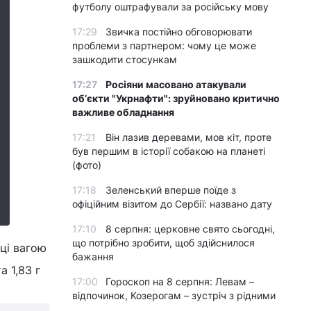
футболу оштрафували за російську мову
17:29
Звичка постійно обговорювати
проблеми з партнером: чому це може
зашкодити стосункам
17:27
Росіяни масовано атакували
обʼєкти "Укрнафти": зруйновано критично
важливе обладнання
17:21
Він лазив деревами, мов кіт, проте
був першим в історії собакою на планеті
(фото)
17:18
Зеленський вперше поїде з
офіційним візитом до Сербії: названо дату
17:10
8 серпня: церковне свято сьогодні,
що потрібно зробити, щоб здійснилося
сці вагою
бажання
а 1,83 г
17:00
Гороскоп на 8 серпня: Левам –
відпочинок, Козерогам – зустріч з рідними