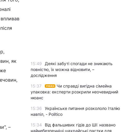
рналі
 впливав
 після
р,
вин, як
15:49
Деякі забуті спогади не зникають
повністю, їх можна відновити, –
оже
дослідження
ечовин,
15:37
Чи справді вигідна сімейна
УНІАН
упаковка: експерти розкрили неочевидний
нюанс
15:36
Українське питання розкололо Італію
навпіл, - Politico
15:34
Від фальшивих гідів до ШІ: названо
и", –
найнебезпечніші шахрайські пастки для