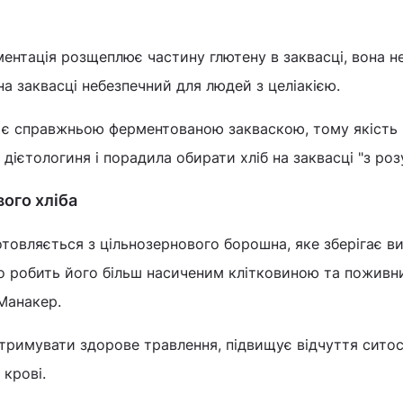
ентація розщеплює частину глютену в заквасці, вона н
 на заквасці небезпечний для людей з целіакією.
не є справжньою ферментованою закваскою, тому якість
 дієтологиня і порадила обирати хліб на заквасці "з роз
ого хліба
отовляється з цільнозернового борошна, яке зберігає ви
о робить його більш насиченим клітковиною та пожив
 Манакер.
тримувати здорове травлення, підвищує відчуття ситос
 крові.