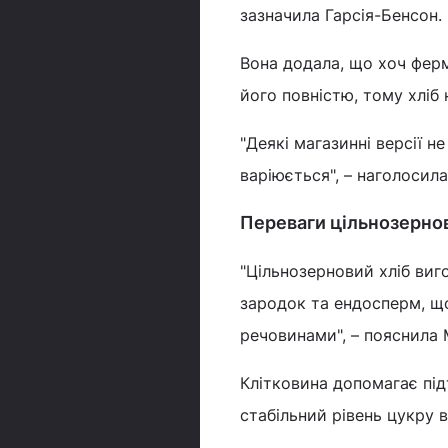
зазначила Гарсія-Бенсон.
Вона додала, що хоч ферм
його повністю, тому хліб
"Деякі магазинні версії 
варіюється", – наголосила
Переваги цільнозернов
"Цільнозерновий хліб виг
зародок та ендосперм, щ
речовинами", – пояснила
Клітковина допомагає під
стабільний рівень цукру в