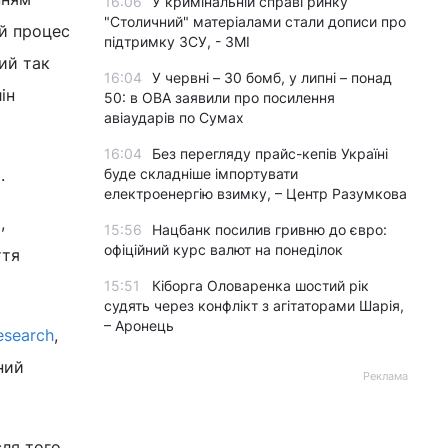
16:06
У кримінальній справі ринку
"Столичний" матеріалами стали дописи про
ий процес
підтримку ЗСУ, - ЗМІ
ий так
16:04
У червні – 30 бомб, у липні – понад
ін
50: в ОВА заявили про посилення
авіаударів по Сумах
16:04
Без перегляду прайс-кепів Україні
.
буде складніше імпортувати
електроенергію взимку, – Центр Разумкова
,
15:56
Нацбанк посилив гривню до євро:
офіційний курс валют на понеділок
ття
15:51
Кіборга Оловаренка шостий рік
судять через конфлікт з агітаторами Шарія,
– Аронець
esearch
,
чний
Реклама
ля того,