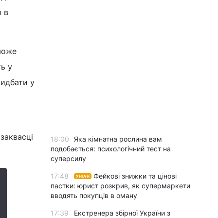
и в
 може
ть у
ридбати у
заквасці
18:00
Яка кімнатна рослина вам
подобається: психологічний тест на
суперсилу
17:48
Фейкові знижки та цінові
УНІАН
пастки: юрист розкрив, як супермаркети
вводять покупців в оману
17:39
Екстренера збірної України з