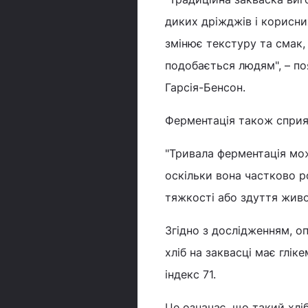
диких дріжджів і корисни
змінює текстуру та смак,
подобається людям", – по
Гарсія-Бенсон.
Ферментація також сприяє
"Тривала ферментація мо
оскільки вона частково р
тяжкості або здуття живот
Згідно з дослідженням, о
хліб на заквасці має гліке
індекс 71.
Це означає, що такий хліб