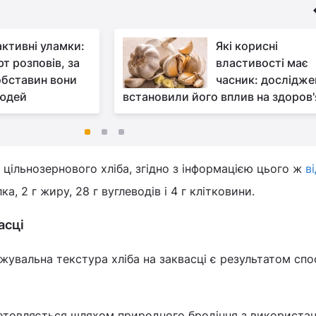
активні уламки:
Які корисні
т розповів, за
властивості має
обставин вони
часник: дослідже
людей
встановили його вплив на здоров'
цільнозернового хліба, згідно з інформацією цього ж
в
лка, 2 г жиру, 28 г вуглеводів і 4 г клітковини.
асці
жувальна текстура хліба на заквасці є результатом спо
готовляється шляхом природного бродіння з використа