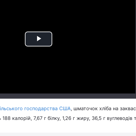
Play
Video
сільського господарства США
, шматочок хліба на заква
88 калорій, 7,67 г білку, 1,26 г жиру, 36,5 г вуглеводів т