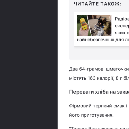
ЧИТАЙТЕ ТАКОЖ:
Гонорея та сифіліс: у
Радіо
Європі зафіксували
експер
рекордне зростання
яких 
найнебезпечніші для 
Два 64-грамові шматочки 
містять 163 калорії, 8 г бі
Переваги хліба на закв
Фірмовий терпкий смак і 
його приготування.
"Традиційна закваска ви