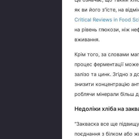
як ви його з'їсте, на відм
Critical Reviews in Food Sc
на рівень глюкози, ніж не
вживання.
Крім того, за словами ма
процес ферментації може
залізо та цинк. Згідно з
знизити концентрацію ан
роблячи мінерали більш 
Недоліки хліба на закв
"Закваска все ще підвищує
поєднання з білком або ж