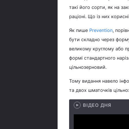
такі його сорти, як на за
раціоні. Що із них корисн
Як пише
Prevention
, порі
бути складно через форму 
великому круглому або пр
формі стандартного наріз
цільнозерновий.
Тому видання навело інфо
та двох шматочків цільно
ВІДЕО ДНЯ