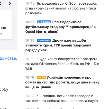
16:49
Як модернізація С-300 перетворює
їх на український аналог Patriot: аналітики
розповіли
Гонорея та сифіліс: у
Європі зафіксували
16:37
Росія вдарила по
ОНОВЛЕНО
футбольному стадіону "Чорноморець" в
ння
рекордне зростання
Одесі (фото, відео)
я
інфікувань
н
16:31
Дрони вже пів доби
ОНОВЛЕНО
атакують Крим: ГУР провів "морський
парад" у Ялті
ідомства
,
16:22
"Буде хвиля банкрутства": розгром
складів Wildberries боляче бʼють по РФ, - Die
Welt
16:18
Українців попередили про
УНІАН
обман на касі: що робити, якщо ціна в чеку
вища за цінник
собу
16:17
Чи люблять коти своїх господарів
так само, як собаки: ось що виявила наука
нням