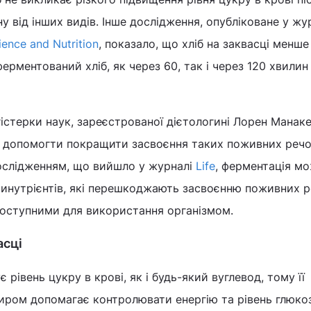
іну від інших видів. Інше дослідження, опубліковане у жу
ience and Nutrition
, показало, що хліб на заквасці менше
ферментований хліб, як через 60, так і через 120 хвилин
гістерки наук, зареєстрованої дієтологині Лорен Манаке
 допомогти покращити засвоєння таких поживних речо
 дослідженням, що вийшло у журналі
Life
, ферментація м
тинутрієнтів, які перешкоджають засвоєнню поживних р
доступними для використання організмом.
асці
 рівень цукру в крові, як і будь-який вуглевод, тому її
иром допомагає контролювати енергію та рівень глюкоз