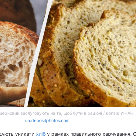
нозерновий заслуговують на те, щоб бути в раціоні / колаж УНІАН,
ua.depositphotos.com
ндують уникати
хліб
у рамках правильного харчування. 