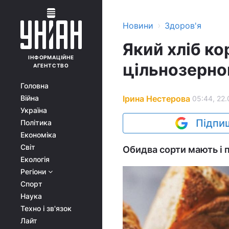
›
Новини
Здоров'я
Який хліб ко
ІНФОРМАЦІЙНЕ
цільнозернов
АГЕНТСТВО
Головна
Ірина Нестерова
Війна
05:44, 22.
Україна
Підпиш
Політика
Економіка
Світ
Обидва сорти мають і п
Екологія
Регіони
Спорт
Наука
Техно і зв'язок
Лайт