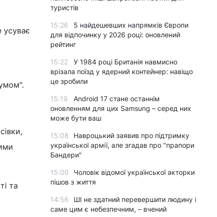
туристів
15:26
5 найдешевших напрямків Європи
е усуває
для відпочинку у 2026 році: оновлений
рейтинг
15:22
У 1984 році Британія навмисно
врізала поїзд у ядерний контейнер: навіщо
це зробили
умом".
15:19
Android 17 стане останнім
оновленням для цих Samsung – серед них
може бути ваш
сівки,
15:08
Навроцький заявив про підтримку
української армії, але згадав про "прапори
ними
Бандери"
15:00
Чоловік відомої української акторки
пішов з життя
ті та
14:56
ШІ не здатний перевершити людину і
саме цим є небезпечним, – вчений