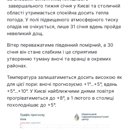
завершального тижня січня у Києві та столичній
області утримається спокійна досить тепла
погода. У полі підвищеного атмосферного тиску
опадів не очікується, лише 31 січня вдень пройде
невеликий дощ.
Вітер переважатиме південний помірний, а 30
січня він стане слабким і це сприятиме
утворенню туману вночі та вранці в окремих
районах.
Температура залишатиметься досить високою як
для цієї пори: вночі прогнозуємо +1°...+5°, вдень
+5°...+10°. У Києві найближчими днями повітря
прогріватиметься до +8°, а 1 лютого в столиці
похолоднішає до +5°.