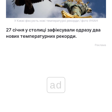
У Києві фіксують нові температурні рекорди / фото УНІАН
27 січня у столиці зафіксували одразу два
нових температурних рекорди.
Реклама
ad