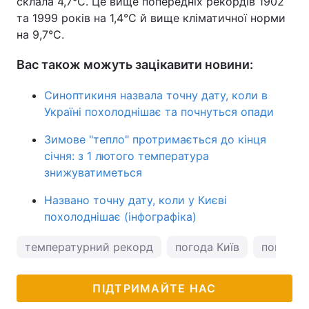
склала 4,7°С. Це вище попередніх рекордів 1902
та 1999 років на 1,4°С й вище кліматичної норми
на 9,7°С.
Вас також можуть зацікавити новини:
Синоптикиня назвала точну дату, коли в
Україні похолоднішає та почнуться опади
Зимове "тепло" протримається до кінця
січня: з 1 лютого температура
знижуватиметься
Названо точну дату, коли у Києві
похолоднішає (інфографіка)
температурний рекорд
погода Київ
погода у
ПІДТРИМАЙТЕ НАС