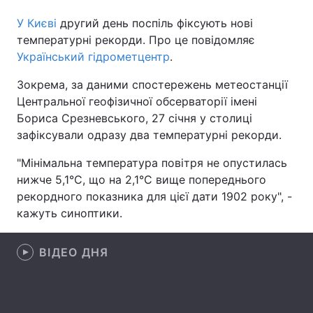
У Києві
другий день поспіль фіксують нові
температурні рекорди. Про це повідомляє
Український гідрометцентр
.
Головна
Війна
Зокрема, за даними спостережень метеостанції
Україна
Політика
Центральної геофізичної обсерваторії імені
Бориса Срезневського, 27 січня у столиці
Економіка
Світ
зафіксували одразу два температурні рекорди.
Спорт
Наука
"Мінімальна температура повітря не опустилась
нижче 5,1°С, що на 2,1°С вище попереднього
Техно і зв'язок
Лайт
рекордного показника для цієї дати 1902 року", -
кажуть синоптики.
Зброя
Інциденти
Здоров'я
Туризм
ВІДЕО ДНЯ
Цікавинки
Погода
Екологія
Регіони