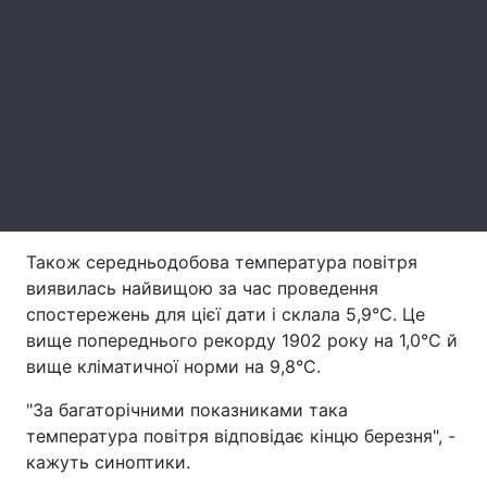
Лонгріди
Відео з Youtube
Статті
Інтерв'ю
Думки
Архів
Вакансії
Контакти
Також середньодобова температура повітря
виявилась найвищою за час проведення
Послуги
спостережень для цієї дати і склала 5,9°С. Це
вище попереднього рекорду 1902 року на 1,0°С й
вище кліматичної норми на 9,8°С.
"За багаторічними показниками така
температура повітря відповідає кінцю березня", -
кажуть синоптики.