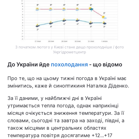
З початком лютого у Києві стане дещо прохолодніше / фото
Укргідрометцентр
До України йде
похолодання
- що відомо
Про те, що на цьому тижні погода в Україні має
змінитись, каже й синоптикиня Наталка Діденко.
За її даними, у найближчі дні в Україні
утримається тепла погода, однак наприкінці
місяця очікується зниження температури. За її
словами, сьогодні та завтра на заході, півдні, а
також місцями в центральних областях
температура повітря досягатиме +12...+17