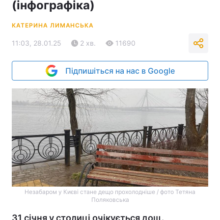
(інфографіка)
КАТЕРИНА ЛИМАНСЬКА
11:03, 28.01.25
2 хв.
11690
Підпишіться на нас в Google
Незабаром у Києві стане дещо прохолодніше / фото Тетяна
Поляковська
31 січня у столиці очікується дощ.