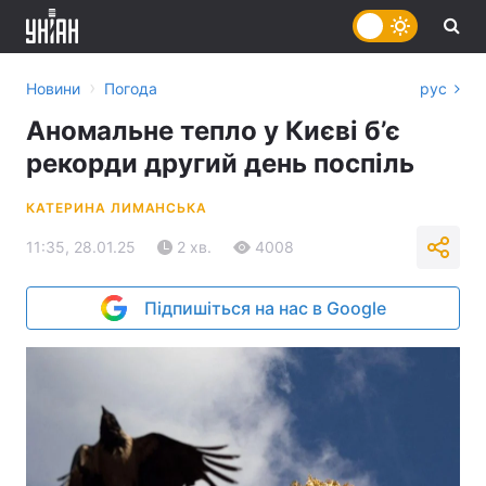
›
Новини
Погода
рус
Аномальне тепло у Києві б’є
рекорди другий день поспіль
КАТЕРИНА ЛИМАНСЬКА
11:35, 28.01.25
2 хв.
4008
Підпишіться на нас в Google