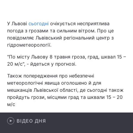
У Львові
сьогодні
очікується несприятлива
Головна
Війна
погода з грозами та сильним вітром. Про це
повідомляє Львівський регіональний центр з
Україна
Політика
гідрометеорології.
Економіка
Світ
"По місту Львову 8 травня гроза, град, шквал 15 –
20 м/с", - йдеться у прогнозі.
Спорт
Наука
Також попередження про небезпечні
Техно і зв'язок
Лайт
метеорологічні явища оголошено й для
мешканців Львівської області, де сьогодні також
Зброя
Інциденти
пройдуть грози, місцями град та шквали 15 – 20
м/с
Здоров'я
Туризм
Цікавинки
Погода
ВІДЕО ДНЯ
Екологія
Регіони