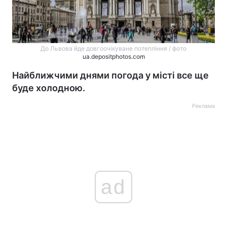
До Львова йде довгоочікуване потепління / фото
ua.depositphotos.com
Найближчими днями погода у місті все ще
буде холодною.
Реклама
ad