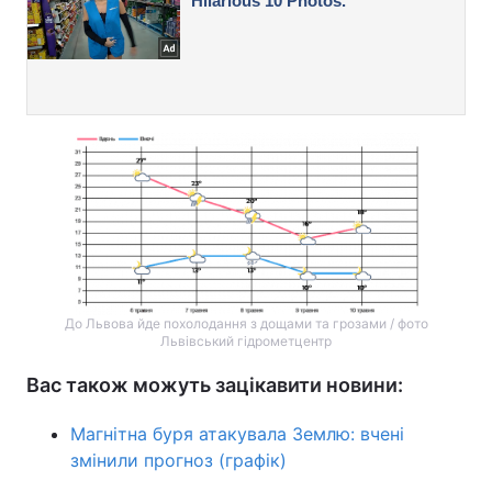
До Львова йде похолодання з дощами та грозами / фото
Львівський гідрометцентр
Вас також можуть зацікавити новини:
Магнітна буря атакувала Землю: вчені
змінили прогноз (графік)