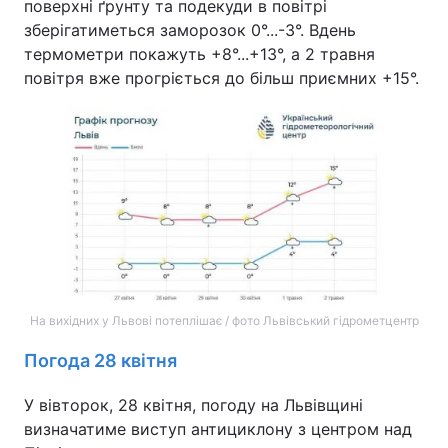
поверхні ґрунту та подекуди в повітрі
зберігатиметься заморозок 0°...-3°. Вдень
термометри покажуть +8°...+13°, а 2 травня
повітря вже прогріється до більш приємних +15°.
На вихідних у Львові потеплішає / фото Львівський гідрометцентр
Погода 28 квітня
У вівторок, 28 квітня, погоду на Львівщині
визначатиме виступ антициклону з центром над