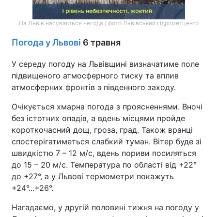
На Львів насувається негода / фото Львівський гідрометцентр
Погода у Львові
6 травня
У середу погоду на Львівщині визначатиме поле
підвищеного атмосферного тиску та вплив
атмосферних фронтів з південного заходу.
Очікується хмарна погода з проясненнями. Вночі
без істотних опадів, а вдень місцями пройде
короткочасний дощ, гроза, град. Також вранці
спостерігатиметься слабкий туман. Вітер буде зі
швидкістю 7 – 12 м/с, вдень пориви посиляться
до 15 – 20 м/с. Температура по області від +22°
до +27°, а у Львові термометри покажуть
+24°...+26°.
Нагадаємо, у другій половині тижня на погоду у