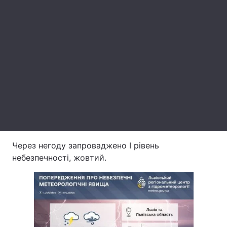
Лонгріди
Відео з Youtube
Статті
Інтерв'ю
Думки
Архів
Вакансії
Контакти
Послуги
Через негоду запроваджено І рівень
небезпечності, жовтий.