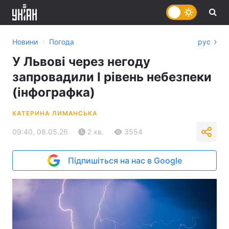
›
Новини
Погода
рус
У Львові через негоду
запровадили І рівень небезпеки
(інфографка)
КАТЕРИНА ЛИМАНСЬКА
09:40, 08.05.26
2 хв.
3554
Підпишіться на нас в Google