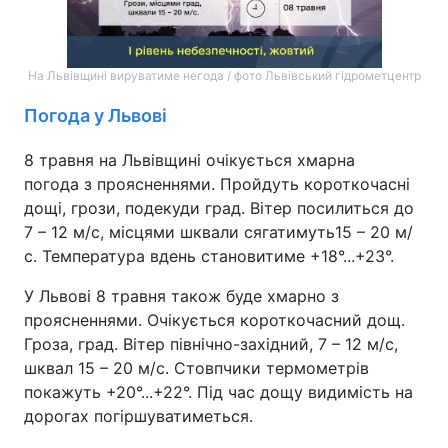
Тема оформлення
На Львівщині вируватиме негода / фото Львівський гідрометцентр
Погода у Львові
8 травня на Львівщині очікується хмарна
погода з проясненнями. Пройдуть короткочасні
дощі, грози, подекуди град. Вітер посилиться до
7 – 12 м/с, місцями шквали сягатимуть15 – 20 м/
с. Температура вдень становитиме +18°...+23°.
У Львові 8 травня також буде хмарно з
проясненнями. Очікується короткочасний дощ.
Гроза, град. Вітер північно-західний, 7 – 12 м/с,
шквал 15 – 20 м/с. Стовпчики термометрів
покажуть +20°...+22°. Під час дощу видимість на
дорогах погіршуватиметься.