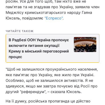
росіян. Усе для того щоб, там ніхто вже не
пам'ятав та не згадував про Україну, заявила член
Меджлісу кримськотатарського народу Гаяна
Юксель, повідомляє
"Еспресо"
.
ЧИТАЙТЕ ТАКОЖ
В Радбезі ООН Україна пропонує
включити питання окупації
Криму в мінський переговорний
процес
"Щоб не залишилося проукраїнського населення,
яке пам'ятає про Україну, яке жило при Україні.
Особливо, щоб не залишилося активістів. Я не
здивуюся, якщо ми завтра почуємо від Росії про
другий "референдум", – сказала Юксель.
На її думку, російська пропаганда це дійство