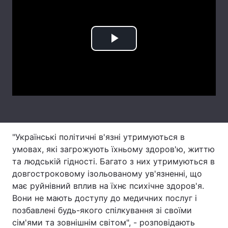
Лонгріди
Play
Відео з Youtube
Статті
Video
Інтерв'ю
Думки
Архів
Вакансії
Контакти
"Українські політичні в'язні утримуються в
Послуги
умовах, які загрожують їхньому здоров'ю, життю
та людській гідності. Багато з них утримуються в
довгостроковому ізольованому ув'язненні, що
має руйнівний вплив на їхнє психічне здоров'я.
Вони не мають доступу до медичних послуг і
позбавлені будь-якого спілкування зі своїми
сім'ями та зовнішнім світом", - розповідають