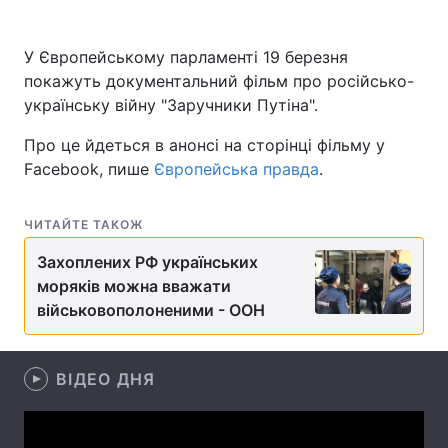
У Європейському парламенті 19 березня
покажуть документальний фільм про російсько-
Головна
Війна
українську війну "Заручники Путіна".
Україна
Політика
Про це йдеться в анонсі на сторінці фільму у
Facebook, пише
Європейська правда
.
Економіка
Світ
Спорт
Наука
ЧИТАЙТЕ ТАКОЖ
Захоплених РФ українських
Техно і зв'язок
Лайт
моряків можна вважати
Зброя
Інциденти
військовополоненими - ООН
Здоров'я
Туризм
ВІДЕО ДНЯ
Цікавинки
Погода
Екологія
Регіони