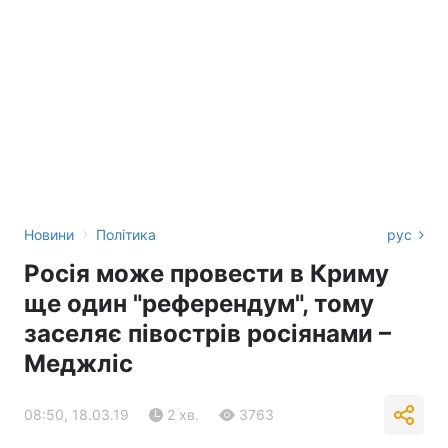
›
Новини
Політика
рус
Росія може провести в Криму
ще один "референдум", тому
заселяє півострів росіянами –
Меджліс
08:50, 18.03.19
2 хв.
3763