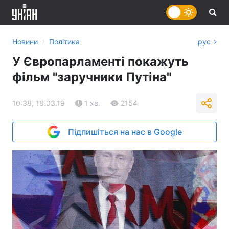
›
Новини
Політика
рус
У Європарламенті покажуть
фільм "заручники Путіна"
10:38, 18.03.19
1 хв.
2154
Підпишіться на нас в Google