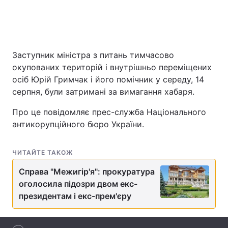
Головна
Війна
Заступник міністра з питань тимчасово
Україна
Політика
окупованих територій і внутрішньо переміщених
осіб Юрій Гримчак і його помічник у середу, 14
Економіка
Світ
серпня, були затримані за вимагання хабаря.
Спорт
Наука
Про це повідомляє прес-служба Національного
антикорупційного бюро України.
Техно і зв'язок
Лайт
ЧИТАЙТЕ ТАКОЖ
Зброя
Інциденти
Справа "Межигір'я": прокуратура
Здоров'я
Туризм
оголосила підозри двом екс-
президентам і екс-прем'єру
Цікавинки
Погода
Екологія
Регіони