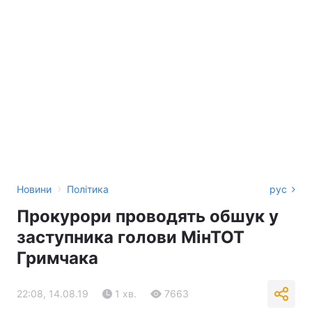
›
Новини
Політика
рус
Прокурори проводять обшук у
заступника голови МінТОТ
Гримчака
22:08, 14.08.19
1 хв.
7663