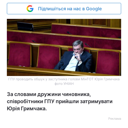
Підпишіться на нас в Google
ГПУ проводить обшук у заступника голови МінТОТ Юрія Гримчака
фото УНІАН
За словами дружини чиновника,
співробітники ГПУ прийшли затримувати
Юрія Гримчака.
Реклама