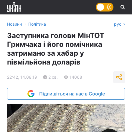
›
Новини
Політика
рус
Заступника голови МінТОТ
Гримчака і його помічника
затримано за хабар у
півмільйона доларів
22:42, 14.08.19
2 хв.
14068
Підпишіться на нас в Google