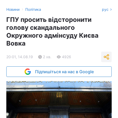
›
Новини
Політика
рус
ГПУ просить відсторонити
голову скандального
Окружного адмінсуду Києва
Вовка
20:01, 14.08.19
2 хв.
4926
Підпишіться на нас в Google