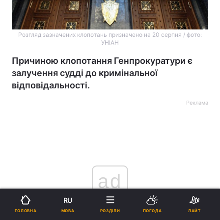
Розгляд зазначених клопотань призначено на 20 серпня / фото:
УНІАН
Причиною клопотання Генпрокуратури є
залучення судді до кримінальної
відповідальності.
Реклама
ad
RU
МОВА
ГОЛОВНА
РОЗДІЛИ
ПОГОДА
ЛАЙТ