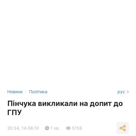
›
Новини
Політика
рус
Пінчука викликали на допит до
ГПУ
20:34, 14.08.19
1 хв.
5156