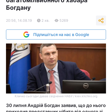
багатомільйонного хабара
Богдану
20:56, 14.08.19
2 хв.
5269
Підпишіться на нас в Google
Кличко сьогодні давав свідчення НАБУ / kiev.klichko.org
30 липня Андрій Богдан заявив, що до нього
приходив представник нібито від одного зі