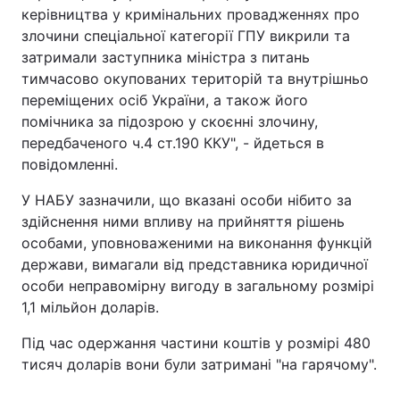
керівництва у кримінальних провадженнях про
Тема оформлення
злочини спеціальної категорії ГПУ викрили та
затримали заступника міністра з питань
тимчасово окупованих територій та внутрішньо
переміщених осіб України, а також його
помічника за підозрою у скоєнні злочину,
передбаченого ч.4 ст.190 ККУ", - йдеться в
повідомленні.
У НАБУ зазначили, що вказані особи нібито за
здійснення ними впливу на прийняття рішень
особами, уповноваженими на виконання функцій
держави, вимагали від представника юридичної
особи неправомірну вигоду в загальному розмірі
1,1 мільйон доларів.
Під час одержання частини коштів у розмірі 480
тисяч доларів вони були затримані "на гарячому".