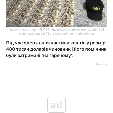
Заступника голови МінТОТ підозрюють у вимаганні хабаря в 1,1
мільйона доларів / фото facebook.com/nabu.gov.ua
Під час одержання частини коштів у розмірі
480 тисяч доларів чиновник і його помічник
були затримані "на гарячому".
Реклама
ad