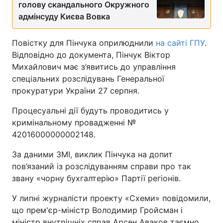
голову скандального Окружного
адмінсуду Києва Вовка
Повістку для Пінчука оприлюднили
на сайті ГПУ
.
Відповідно до документа, Пінчук Віктор
Михайлович має з’явитись до управління
спеціальних розслідувань Генеральної
прокуратури України 27 серпня.
Процесуальні дії будуть проводитись у
кримінальному провадженні №
42016000000002148.
За даними ЗМІ, виклик Пінчука на допит
пов’язаний із розслідуванням справи про так
звану «чорну бухгалтерію» Партії регіонів.
У липні журналісти проекту «Схеми» повідомили,
що прем'єр-міністр Володимир Гройсман і
міністр внутрішніх справ Арсен Аваков таємно