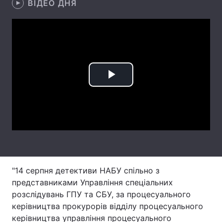
ВІДЕО ДНЯ
Лонгріди
Відео з Youtube
Статті
Інтерв'ю
Думки
Play
Архів
Вакансії
Video
Контакти
Послуги
"14 серпня детективи НАБУ спільно з
представниками Управління спеціальних
розслідувань ГПУ та СБУ, за процесуального
керівництва прокурорів відділу процесуального
керівництва управління процесуального