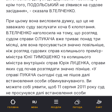
крім того, ПОДОЛЬСЬКИЙ не з’явився на судове
засідання», - сказала В.ТЕЛІЧЕНКО.
При цьому вона висловила думку, що це не
заважало суду заслухати хоча б клопотання.
В.ТЕЛІЧЕНКО наголосила на тому, що розгляд
судом справи О.ПУКАЧА вже триває понад три
місяці, але вона просувається значно повільніше,
ніж розгляд судових справ колишнього прем’єр-
міністра Юлії ТИМОШЕНКО та колишнього
міністра внутрішніх справ Юрія ЛУЦЕНКА, справи
яких суд почав розглядати значно пізніше. «У
справі ПУКАЧА сьогодні суд не пішов далі
встановлення особи обвинувачуваного. Ви
можете собі уявити, щоб 11 серпня 2011 року суд
не просунувся далі встановлення особи
обвинувачуваного, в той час як у справі за
RU
обвинуваченням ТИМОШЕНКО, яка більш ніж на
МОВА
ГОЛОВНА
РОЗДІЛИ
ПОГОДА
ЛАЙТ
два місяці пізніше надійшла до Печерського суду,