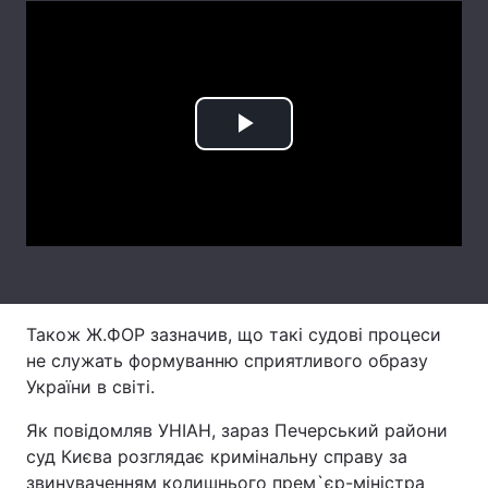
Лонгріди
Відео з Youtube
Статті
Play
Інтерв'ю
Думки
Video
Архів
Вакансії
Контакти
Послуги
Також Ж.ФОР зазначив, що такі судові процеси
не служать формуванню сприятливого образу
України в світі.
Як повідомляв УНІАН, зараз Печерський райони
суд Києва розглядає кримінальну справу за
звинуваченням колишнього прем`єр-міністра