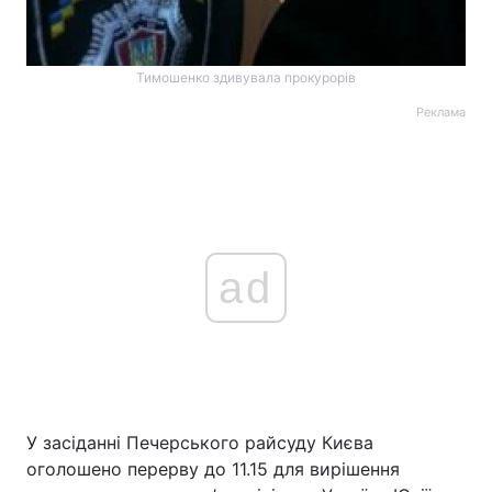
Тимошенко здивувала прокурорів
Реклама
ad
У засіданні Печерського райсуду Києва
оголошено перерву до 11.15 для вирішення