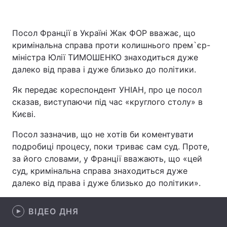
Посол Франції в Україні Жак ФОР вважає, що
Головна
Війна
кримінальна справа проти колишнього прем`єр-
міністра Юлії ТИМОШЕНКО знаходиться дуже
Україна
Політика
далеко від права і дуже близько до політики.
Економіка
Світ
Як передає кореспондент УНІАН, про це посол
сказав, виступаючи під час «круглого столу» в
Спорт
Наука
Києві.
Техно і зв'язок
Лайт
Посол зазначив, що не хотів би коментувати
подробиці процесу, поки триває сам суд. Проте,
Зброя
Інциденти
за його словами, у Франції вважають, що «цей
суд, кримінальна справа знаходиться дуже
Здоров'я
Туризм
далеко від права і дуже близько до політики».
Цікавинки
Погода
ВІДЕО ДНЯ
Екологія
Регіони