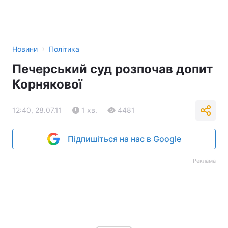
›
Новини
Політика
Печерський суд розпочав допит
Корнякової
12:40, 28.07.11
1 хв.
4481
Підпишіться на нас в Google
Реклама