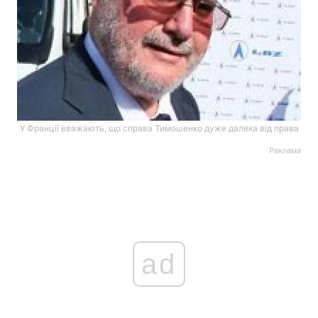
У Франції вважають, що справа Тимошенко дуже далека від права
Реклама
ad