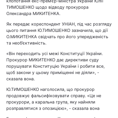
клопотання екс-прем’єр-міністра України Юлії
ТИМОШЕНКО щодо відводу прокурора
Олександра МИКИТЕНКА.
Як передає кореспондент УНІАН, під час розгляду
цього питання Ю.ТИМОШЕНКО зазначила, що дії
О.МИКИТЕНКА свідчать про його упередженість
та необ’єктивність.
«Він переходить усі межі Конституції України.
Прокурор МИКИТЕНКО дає директиви суду
порушувати Конституцію України і робити все,
щоб закони у цьому приміщенні не діяли», -
сказала вона.
Ю.ТИМОШЕНКО наголосила, що прокурор
продовжує фальсифіковувати справу. «Це не
прокурори, а каральна група, яку найняли
розправлятися з опозицією», - сказала вона