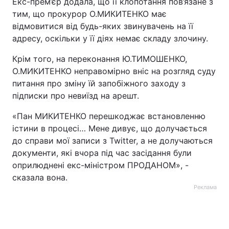
Екс-прем’єр додала, що її клопотання пов’язане з
тим, що прокурор О.МИКИТЕНКО має
відмовитися від будь-яких звинувачень на її
адресу, оскільки у її діях немає складу злочину.
Крім того, на переконання Ю.ТИМОШЕНКО,
О.МИКИТЕНКО неправомірно вніс на розгляд суду
питання про зміну їй запобіжного заходу з
підписки про невиїзд на арешт.
«Пан МИКИТЕНКО перешкоджає встановленню
істини в процесі… Мене дивує, що долучається
до справи мої записи з Twitter, а не долучаються
документи, які вчора під час засідання були
оприлюднені екс-міністром ПРОДАНОМ», -
сказала вона.
Реклама