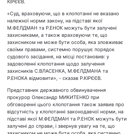
КІРЄЄВ.
«Суд, враховуючи, що в клопотанні не вказано
належної норми закону, на підставі якої
М.ФЕЛДМАН та Р.ЕНОК можуть бути залучені
захисниками, а також враховуючи те, що
захисником не може бути особа, яка зловживає
своїми правами, системно порушує порядок
судового засідання, на місці постановив: у
задоволенні клопотання щодо залучення
захисників С.ВЛАСЕНКА, М.ФЕЛДМАНА та
Р.ЕНОКА відмовити», - сказав Р.КІРЄЄВ.
Представник державного обвинувачення
прокурор Олександр МИКИТЕНКО при
обговоренні цього клопотання також заявив про
відсутність у клопотанні законодавчої норми, на
підставі якої М.ФЕЛДМАН та Р.ЕНОК можуть бути
залучені до справи, і звернув увагу на те, що
захисником не може бути особа, яка системно