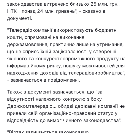
законодавства витрачено близько 25 млн. грн.,
Тема оформлення
НТК - понад 24 млн. гривень", - сказано в
документі.
"Телерадіокомпанії використовують бюджетні
кошти, спрямовані на виконання
держзамовлення, практично лише на утримання,
що не сприяє їхній зацікавленості у створенні
якісного та конкурентоспроможного продукту на
інформаційному ринку, пошуку можливостей для
надходження доходів від телерадіовиробництва",
- зазначається в повідомленні.
Також в документі зазначається, що "за
відсутності належного контролю з боку
Держкомтелерадіо… обидві державні компанії не
привели свій організаційно-правовий статус у
відповідність до вимог чинного законодавства".
"Відтак залишаються законодавчо