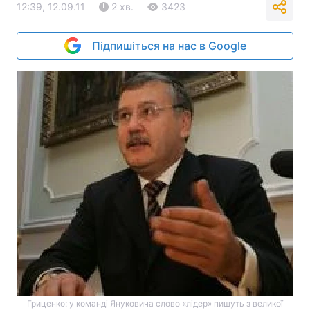
12:39, 12.09.11
2 хв.
3423
Підпишіться на нас в Google
Гриценко: у команді Януковича слово «лідер» пишуть з великої