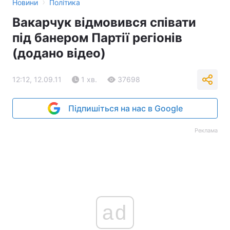
›
Новини
Політика
Вакарчук відмовився співати
під банером Партії регіонів
(додано відео)
12:12, 12.09.11
1 хв.
37698
Підпишіться на нас в Google
Реклама
ad