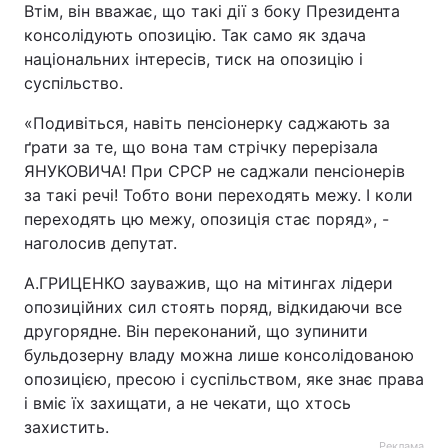
Втім, він вважає, що такі дії з боку Президента
консолідують опозицію. Так само як здача
національних інтересів, тиск на опозицію і
суспільство.
«Подивіться, навіть пенсіонерку саджають за
ґрати за те, що вона там стрічку перерізала
ЯНУКОВИЧА! При СРСР не саджали пенсіонерів
за такі речі! Тобто вони переходять межу. І коли
переходять цю межу, опозиція стає поряд», -
наголосив депутат.
А.ГРИЦЕНКО зауважив, що на мітингах лідери
опозиційних сил стоять поряд, відкидаючи все
другорядне. Він переконаний, що зупинити
бульдозерну владу можна лише консолідованою
опозицією, пресою і суспільством, яке знає права
і вміє їх захищати, а не чекати, що хтось
захистить.
Реклама