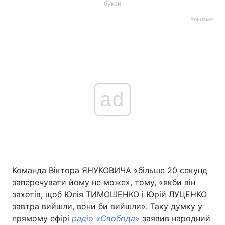
букви
Реклама
ad
Команда Віктора ЯНУКОВИЧА «більше 20 секунд
заперечувати йому не може», тому, «якби він
захотів, щоб Юлія ТИМОШЕНКО і Юрій ЛУЦЕНКО
завтра вийшли, вони би вийшли». Таку думку у
прямому ефірі
радіо «Свобода»
заявив народний