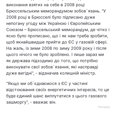
виконання взятих на себе в 2008 році
Брюссельським меморандумом зобов`язань. "У
2008 році в Брюсселі було підписано дуже
непогану угоду між Україною і Європейським
Союзом – Брюссельський меморандум, де чітко і
ясно було прописано, що і як нам треба зробити,
щоб якнайшвидше прийти до ЄС у газовій сфері.
На жаль, із зими 2008 по зиму 2009 року і після
цього нічого не було зроблено. І лише зараз ми
як держава підходимо до того, що потрібно
виконувати свої зобов`язання, які насправді
дуже вигідні", - відзначив колишній міністр.
"Якщо ми об`єднаємося з ЄС у частині
відстоювання своїх енергетичних інтересів, то це
буде єдиний шанс виплутатися з цього газового
зашморгу", - вважає він.
Реклама