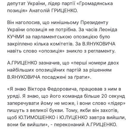
депутат України, лідер партії «Громадянська
позиція» Анатолій ГРИЦЕНКО.
Він наголосив, що нинішньому Президенту
України опозиція не потрібна. За часів Леоніда
КУЧМИ за парламентською опозицією було
закріплено кілька комітетів. За В.ЯНУКОВИЧА
навіть слово «опозиція» зникло з регламенту.
А.ГРИЦЕНКО зазначив, що «перші номери двох
найбільших опозиційних партій за рішенням
В.ЯНУКОВИЧА посаджені за ґрати».
«Я знаю Віктора Федоровича, працював з ним в
уряді. Я знаю, що його команда більше 20 секунд
заперечувати йому не може, і вони слово «лідер»
пишуть з великої букви. Тому, якби він захотів,
щоб Ю.ТИМОШЕНКО і Ю.ЛУЦЕНКО завтра вийшли,
вони би вийшли», - переконаний А.ГРИЦЕНКО.