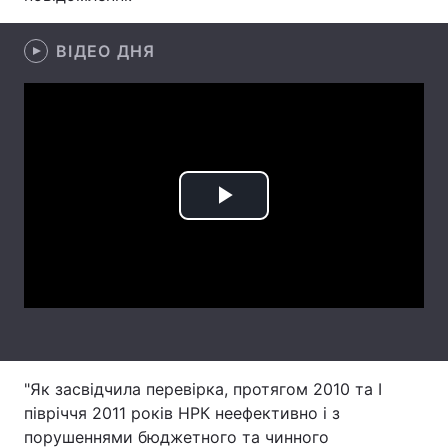
Лонгріди
ВІДЕО ДНЯ
Відео з Youtube
Статті
Інтерв'ю
Думки
Архів
Вакансії
Play
Контакти
Video
Послуги
"Як засвідчила перевірка, протягом 2010 та І
півріччя 2011 років НРК неефективно і з
порушеннями бюджетного та чинного