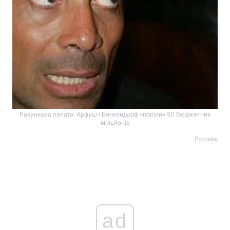
Рахункова палата: Арфуш і Бенкендорф «проїли» 50 бюджетних
мільйонів
Реклама
ad