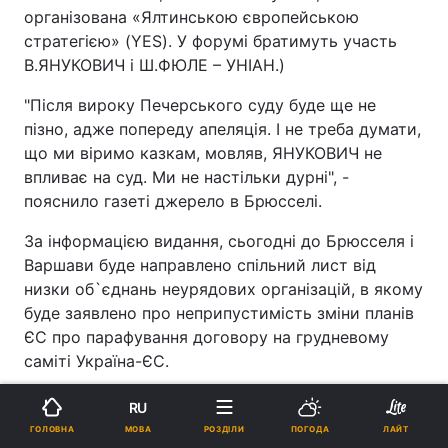
організована «Ялтинською європейською
стратегією» (YES). У форумі братимуть участь
В.ЯНУКОВИЧ і Ш.ФЮЛЕ – УНІАН.)
"Після вироку Печерського суду буде ще не
пізно, адже попереду апеляція. І не треба думати,
що ми віримо казкам, мовляв, ЯНУКОВИЧ не
впливає на суд. Ми не настільки дурні", -
пояснило газеті джерело в Брюсселі.
За інформацією видання, сьогодні до Брюсселя і
Варшави буде направлено спільний лист від
низки об`єднань неурядових організацій, в якому
буде заявлено про неприпустимість зміни планів
ЄС про парафування договору на грудневому
саміті Україна-ЄС.
"Це дасть українській владі додаткові стимули
RU
для проведення демократичних і економічних
МОВА
ГОЛОВНА
РОЗДІЛИ
ПОГОДА
ЛАЙТ