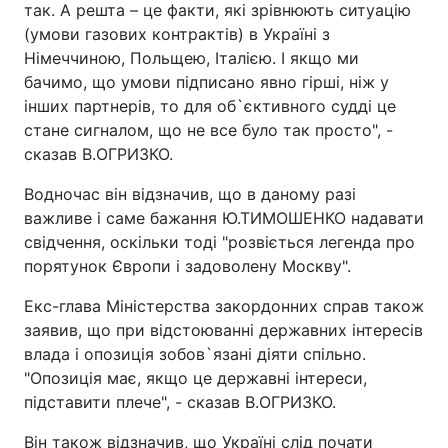
так. А решта – це факти, які зрівнюють ситуацію
(умови газових контрактів) в Україні з
Німеччиною, Польщею, Італією. І якщо ми
бачимо, що умови підписано явно гірші, ніж у
інших партнерів, то для об`єктивного судді це
стане сигналом, що не все було так просто", -
сказав В.ОГРИЗКО.
Водночас він відзначив, що в даному разі
важливе і саме бажання Ю.ТИМОШЕНКО надавати
свідчення, оскільки тоді "розвіється легенда про
порятунок Європи і задоволену Москву".
Екс-глава Міністерства закордонних справ також
заявив, що при відстоюванні державних інтересів
влада і опозиція зобов`язані діяти спільно.
"Опозиція має, якщо це державні інтереси,
підставити плече", - сказав В.ОГРИЗКО.
Він також відзначив, що Україні слід почати