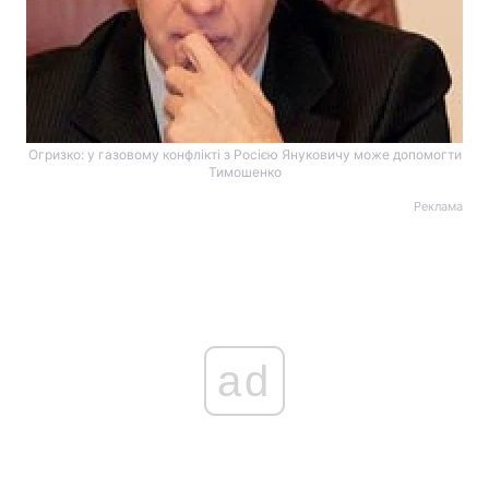
Огризко: у газовому конфлікті з Росією Януковичу може допомогти
Тимошенко
Реклама
ad