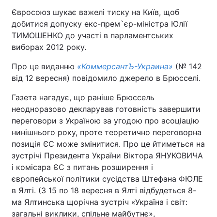
Євросоюз шукає важелі тиску на Київ, щоб
добитися допуску екс-прем`єр-міністра Юлії
ТИМОШЕНКО до участі в парламентських
виборах 2012 року.
Про це виданню
«КоммерсантЪ-Украина»
(№ 142
від 12 вересня) повідомило джерело в Брюсселі.
Газета нагадує, що раніше Брюссель
неодноразово декларував готовність завершити
переговори з Україною за угодою про асоціацію
нинішнього року, проте теоретично переговорна
позиція ЄС може змінитися. Про це йтиметься на
зустрічі Президента України Віктора ЯНУКОВИЧА
і комісара ЄС з питань розширення і
європейської політики сусідства Штефана ФЮЛЕ
в Ялті. (З 15 по 18 вересня в Ялті відбудеться 8-
ма Ялтинська щорічна зустріч «Україна і світ:
загальні виклики, спільне майбутнє»,