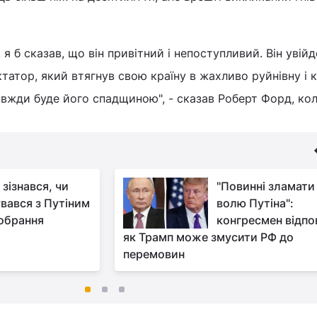
 я б сказав, що він привітний і непоступливий. Він увійд
татор, який втягнув свою країну в жахливо руйнівну і 
авжди буде його спадщиною", - сказав Роберт Форд, ко
зізнався, чи
"Повинні зламати
увався з Путіним
волю Путіна":
 обрання
конгресмен відпов
як Трамп може змусити РФ до
перемовин