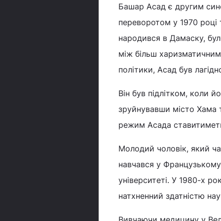
Башар Асад є другим син
переворотом у 1970 році
народився в Дамаску, бул
між більш харизматичними
політики, Асад був лагід
Він був підлітком, коли 
зруйнувавши місто Хама т
режим Асада ставитиметь
Молодий чоловік, який ча
навчався у Французькому
університеті. У 1980-х р
натхненний здатністю нау
Вивчаючи медицину у Вел