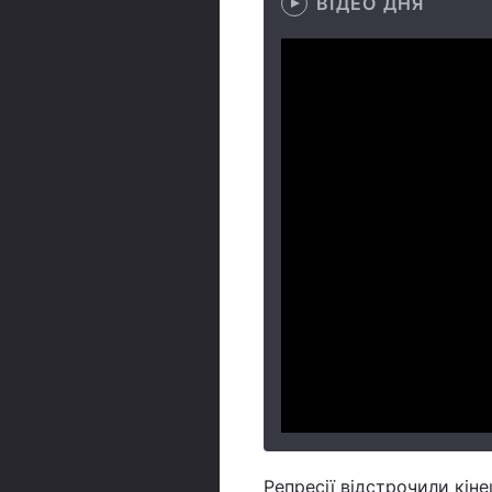
ВІДЕО ДНЯ
Репресії відстрочили кіне