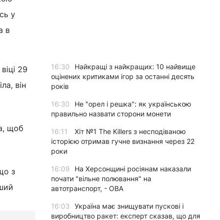
сь у
а в
16:30
Найкращі з найкращих: 10 найвище
віці 29
оцінених критиками ігор за останні десять
ла, він
років
16:30
Не "орел і решка": як українською
правильно назвати сторони монети
а, щоб
16:11
Хіт №1 The Killers з несподіваною
історією отримав гучне визнання через 22
роки
16:09
На Херсонщині росіянам наказали
що з
почати "вільне полювання" на
рший
автотранспорт, - ОВА
16:03
Україна має знищувати пускові і
виробництво ракет: експерт сказав, що для