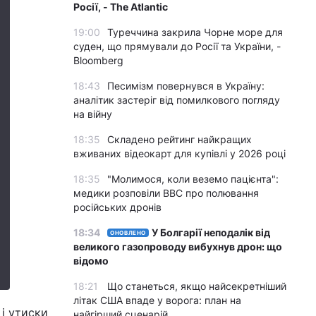
Росії, - The Atlantic
19:00
Туреччина закрила Чорне море для
суден, що прямували до Росії та України, -
Bloomberg
18:43
Песимізм повернувся в Україну:
аналітик застеріг від помилкового погляду
на війну
18:35
Складено рейтинг найкращих
вживаних відеокарт для купівлі у 2026 році
18:35
"Молимося, коли веземо пацієнта":
медики розповіли BBC про полювання
російських дронів
18:34
У Болгарії неподалік від
ОНОВЛЕНО
великого газопроводу вибухнув дрон: що
відомо
18:21
Що станеться, якщо найсекретніший
літак США впаде у ворога: план на
 і утиски
найгірший сценарій