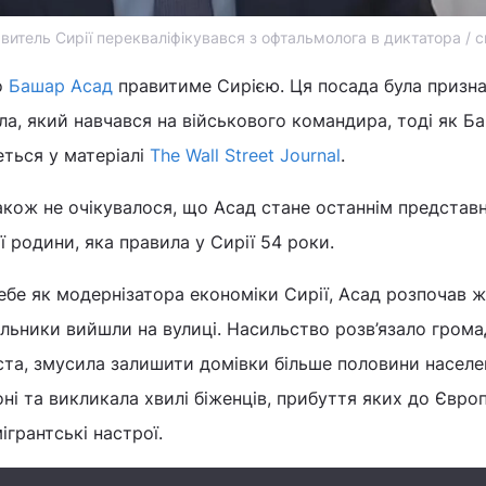
витель Сирії перекваліфікувався з офтальмолога в диктатора / с
о
Башар Асад
правитиме Сирією. Ця посада була призна
ла, який навчався на військового командира, тоді як Ба
ться у матеріалі
The Wall Street Journal
.
акож не очікувалося, що Асад стане останнім представ
ї родини, яка правила у Сирії 54 роки.
бе як модернізатора економіки Сирії, Асад розпочав 
альники вийшли на вулиці. Насильство розв’язало гром
міста, змусила залишити домівки більше половини населе
оні та викликала хвилі біженців, прибуття яких до Євро
ігрантські настрої.