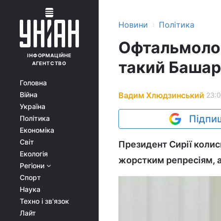
›
Новини
Політика
Офтальмолог
ІНФОРМАЦІЙНЕ
такий Башар
АГЕНТСТВО
Головна
Вадим Хлюдзинський
Війна
23:0
Україна
Підпиш
Політика
Економіка
Світ
Президент Сирії колис
Екологія
жорстким репресіям, 
Регіони
Спорт
Наука
Техно і зв'язок
Лайт