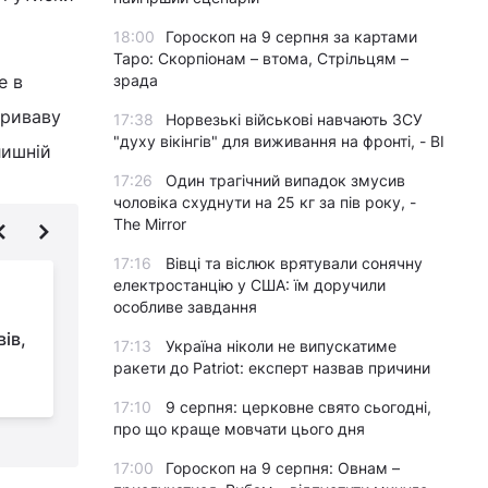
18:00
Гороскоп на 9 серпня за картами
Таро: Скорпіонам – втома, Стрільцям –
е в
зрада
криваву
17:38
Норвезькі військові навчають ЗСУ
"духу вікінгів" для виживання на фронті, - BI
лишній
17:26
Один трагічний випадок змусив
чоловіка схуднути на 25 кг за пів року, -
The Mirror
17:16
Вівці та віслюк врятували сонячну
електростанцію у США: їм доручили
"Так буде з усіма
особливе завдання
диктаторами": у МЗС
ів,
відреагували на
17:13
Україна ніколи не випускатиме
падіння режиму Асада в Сирії
п
ракети до Patriot: експерт назвав причини
17:10
9 серпня: церковне свято сьогодні,
про що краще мовчати цього дня
17:00
Гороскоп на 9 серпня: Овнам –