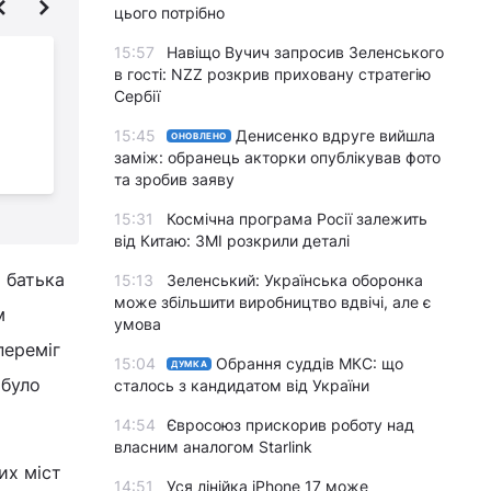
цього потрібно
15:57
Навіщо Вучич запросив Зеленського
"Це тільки початок":
в гості: NZZ розкрив приховану стратегію
Єрмак зізнався, чим
Сербії
його обнадіяли
15:45
Денисенко вдруге вийшла
зустрічі з командою Трампа
ОНОВЛЕНО
Р
заміж: обранець акторки опублікував фото
п
та зробив заяву
15:31
Космічна програма Росії залежить
від Китаю: ЗМІ розкрили деталі
о батька
15:13
Зеленський: Українська оборонка
може збільшити виробництво вдвічі, але є
м
умова
переміг
15:04
Обрання суддів МКС: що
ДУМКА
 було
сталось з кандидатом від України
14:54
Євросоюз прискорив роботу над
власним аналогом Starlink
их міст
14:51
Уся лінійка iPhone 17 може