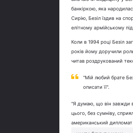
банкіркою, яка народилас
Сирію, Безіл їздив на сп
елітному армійському підр
Коли в 1994 році Безіл за
років йому доручили роль
читав роздрукований тек
"Мій любий брате Бе
описати її".
"Я думаю, що він завжди 
цього, без сумніву, сприя
американський дипломат в