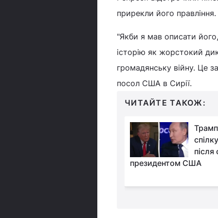
прирекли його правління.
"Якби я мав описати його,
історію як жорстокий дик
громадянську війну. Це з
посол США в Сирії.
ЧИТАЙТЕ ТАКОЖ:
"Так буде з усіма
Трамп 
диктаторами": у МЗС
спілк
відреагували на
після
жиму Асада в Сирії
президентом США