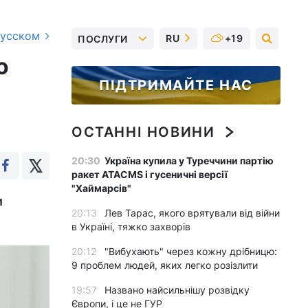
русском
RU
+19
ПОСЛУГИ
о
ПІДТРИМАЙТЕ НАС
ОСТАННІ НОВИНИ
20:30
Україна купила у Туреччини партію
ракет ATACMS і гусеничні версії
"Хаймарсів"
и
20:13
Лев Тарас, якого врятували від війни
в Україні, тяжко захворів
20:12
"Вибухають" через кожну дрібницю:
9 проблем людей, яких легко розізлити
19:57
Названо найсильнішу розвідку
Європи, і це не ГУР