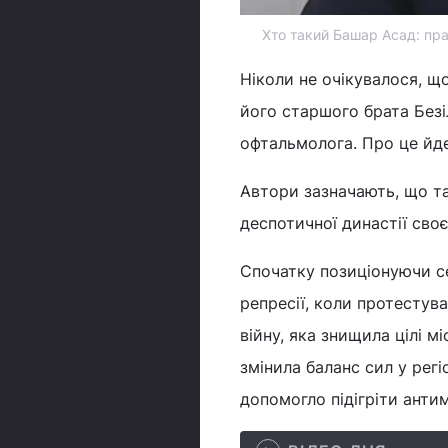
Хто такий Башар Асад: пра
Ніколи не очікувалося, щ
його старшого брата Безі
офтальмолога. Про це йде
Автори зазначають, що т
деспотичної династії своє
Спочатку позиціонуючи се
репресії, коли протестув
війну, яка знищила цілі 
змінила баланс сил у регі
допомогло підігріти антим