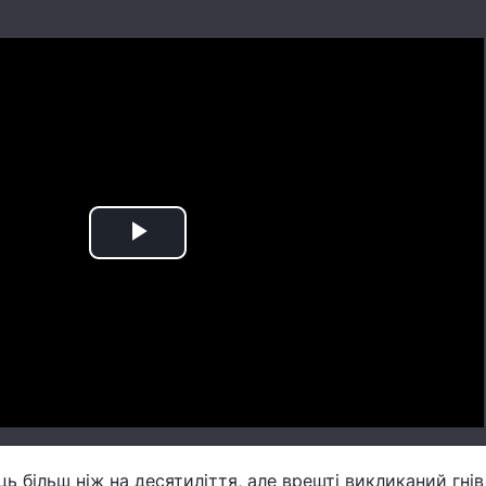
Play
Video
ць більш ніж на десятиліття, але врешті викликаний гнів