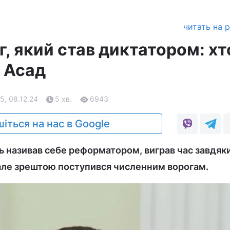
читать на 
, який став диктатором: хт
 Асад
5, 08.12.24
5 хв.
6943
іться на нас в Google
ь називав себе реформатором, виграв час завдяк
але зрештою поступився численним ворогам.