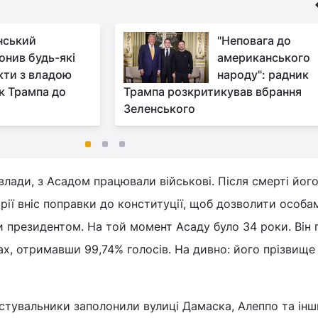
нський
"Неповага до
онив будь-які
американського
кти з владою
народу": радник
к Трампа до
Трампа розкритикував вбрання
Зеленського
влади, з Асадом працювали військові. Після смерті йог
рії вніс поправки до конституції, щоб дозволити особа
 президентом. На той момент Асаду було 34 роки. Він 
х, отримавши 99,74% голосів. На дивно: його прізвище
естувальники заполонили вулиці Дамаска, Алеппо та інш