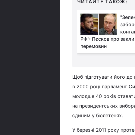
ЧИТАЙТЕ ТАКОЖ:
"Це тільки початок":
"Зеле
Єрмак зізнався, чим
забор
його обнадіяли
конта
 командою Трампа
РФ": Пєсков про закли
перемовин
Щоб підготувати його до 
в 2000 році парламент Си
молодше 40 років ставати
на президентських вибора
єдиним у бюлетенях.
У березні 2011 року прот