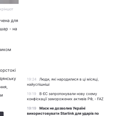
кріншот
чена для
шар - на
ником
жорстокі
адянську
19:24
Люди, які народилися в ці місяці,
найуспішніші
ння,
19:19
В ЄС запропонували нову схему
пи
конфіскації заморожених активів РФ, - FAZ
19:19
Маск не дозволив Україні
використовувати Starlink для ударів по