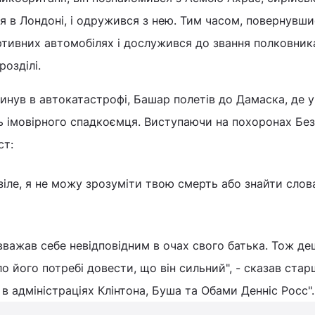
я в Лондоні, і одружився з нею. Тим часом, повернувши
ортивних автомобілях і дослужився до звання полковник
озділі.
гинув в автокатастрофі, Башар полетів до Дамаска, де у 
 імовірного спадкоємця. Виступаючи на похоронах Безі
ст:
зіле, я не можу зрозуміти твою смерть або знайти слов
вважав себе невідповідним в очах свого батька. Тож де
ло його потребі довести, що він сильний", - сказав ста
 адміністраціях Клінтона, Буша та Обами Денніс Росс".