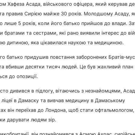
ом Хафеза Асада, військового офіцера, який керував 
 та правив Сирією майже 30 років. Молодшому Асаду, я
о лише 5 років, коли його батько прийшов до влади. З
 братами та сестрами, які рано виявили інтерес до вій
ною дитиною, яка цікавилася наукою та медициною.
його батько придушив повстання заборонених Братів-му
а вбивши десятки тисяч людей. Це був жахливий план 
ся до опозиції.
сто дивився в підлогу, вітаючись з незнайомцями, Асад
 ліцеї в Дамаску та вивчав медицину в Дамаському
оках він переїхав до Лондона, щоб стати офтальмологом,
ки дарувати людям зір.
икобританії, він познайомився з Асмою Ахрас, сирійсь