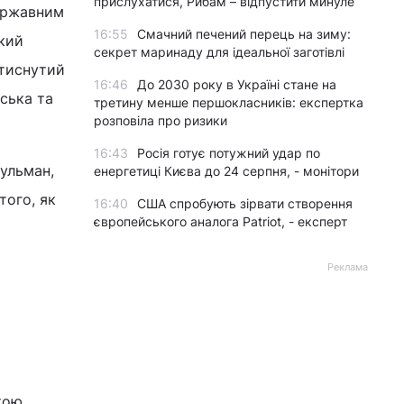
прислухатися, Рибам – відпустити минуле
державним
16:55
Смачний печений перець на зиму:
кий
секрет маринаду для ідеальної заготівлі
атиснутий
16:46
До 2030 року в Україні стане на
ська та
третину менше першокласників: експертка
розповіла про ризики
16:43
Росія готує потужний удар по
сульман,
енергетиці Києва до 24 серпня, - монітори
того, як
16:40
США спробують зірвати створення
європейського аналога Patriot, - експерт
Реклама
кою