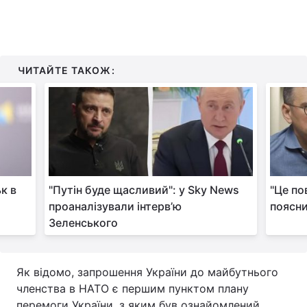
ЧИТАЙТЕ ТАКОЖ:
к в
"Путін буде щасливий": у Sky News
"Це по
проаналізували інтерв’ю
поясни
Зеленського
Як відомо, запрошення України до майбутнього
членства в НАТО є першим пунктом плану
перемоги України, з яким був ознайомлений