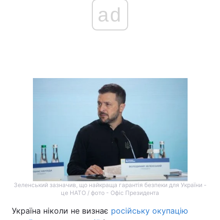
ad
Головна
Війна
Україна
Політика
Економіка
Світ
Спорт
Наука
Техно і зв'язок
Лайт
Зброя
Інциденти
Здоров'я
Туризм
Зеленський зазначив, що найкраща гарантія безпеки для України -
Цікавинки
це НАТО / фото - Офіс Президента
Погода
Україна ніколи не визнає
російську окупацію
Екологія
Регіони