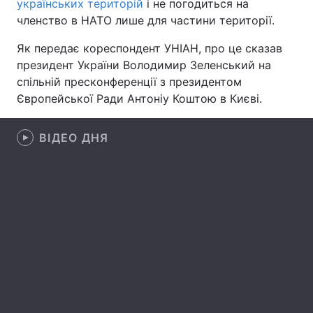
українських територій
і не погодиться на
членство в НАТО лише для частини території.
Лонгріди
Як передає кореспондент УНІАН, про це сказав
президент України Володимир Зеленський на
Відео з Youtube
Статті
спільній пресконференції з президентом
Інтерв'ю
Думки
Європейської Ради Антоніу Коштою в Києві.
Архів
Вакансії
ВІДЕО ДНЯ
Контакти
Послуги