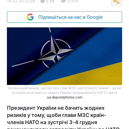
15:37, 01.12.24
3 хв.
21310
Підпишіться на нас в Google
Зеленський важає, що зустріч глав МЗС наступного тижня - це не
остання можливість надати Україні запрошення в НАТО / фото
ua.depositphotos.com
Президент України не бачить жодних
ризиків у тому, щоби глави МЗС країн-
членів НАТО на зустрічі 3-4 грудня