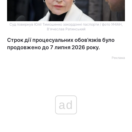
Суд повернув Юлії Тимошенко закордонні паспорти / фото УНІАН,
В'ячеслав Ратинський
Строк дії процесуальних обов’язків було
продовжено до 7 липня 2026 року.
Реклама
ad