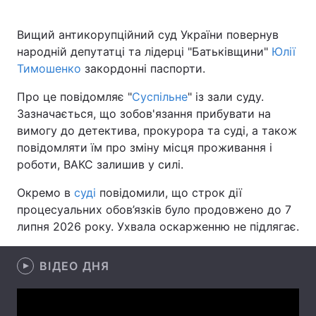
Вищий антикорупційний суд України повернув
народній депутатці та лідерці "Батьківщини"
Юлії
Головна
Війна
Тимошенко
закордонні паспорти.
Україна
Політика
Про це повідомляє "
Суспільне
" із зали суду.
Зазначається, що зобов'язання прибувати на
Економіка
Світ
вимогу до детектива, прокурора та суді, а також
повідомляти їм про зміну місця проживання і
Спорт
Наука
роботи, ВАКС залишив у силі.
Техно і зв'язок
Лайт
Окремо в
суді
повідомили, що строк дії
процесуальних обов’язків було продовжено до 7
Зброя
Інциденти
липня 2026 року. Ухвала оскарженню не підлягає.
Здоров'я
Туризм
ВІДЕО ДНЯ
Цікавинки
Погода
Екологія
Регіони