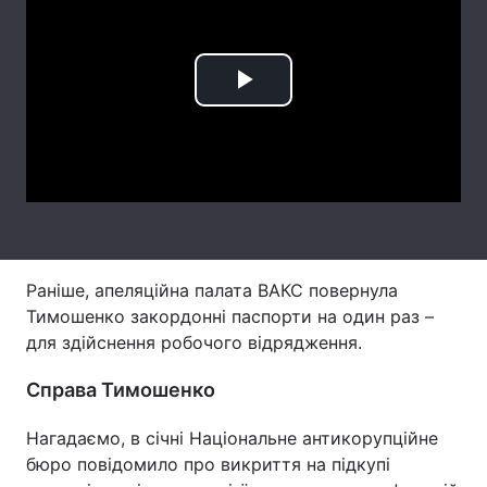
Лонгріди
Play
Відео з Youtube
Статті
Video
Інтерв'ю
Думки
Архів
Вакансії
Контакти
Раніше, апеляційна палата ВАКС повернула
Послуги
Тимошенко закордонні паспорти на один раз –
для здійснення робочого відрядження.
Справа Тимошенко
Нагадаємо, в січні Національне антикорупційне
бюро повідомило про викриття на підкупі