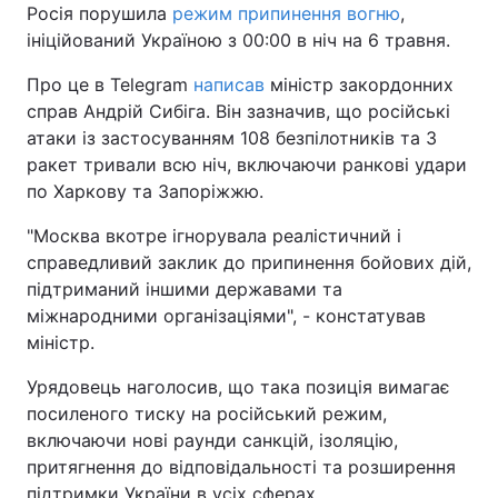
Росія порушила
режим припинення вогню
,
ініційований Україною з 00:00 в ніч на 6 травня.
Про це в Telegram
написав
міністр закордонних
справ Андрій Сибіга. Він зазначив, що російські
атаки із застосуванням 108 безпілотників та 3
ракет тривали всю ніч, включаючи ранкові удари
по Харкову та Запоріжжю.
"Москва вкотре ігнорувала реалістичний і
справедливий заклик до припинення бойових дій,
підтриманий іншими державами та
міжнародними організаціями", - констатував
міністр.
Урядовець наголосив, що така позиція вимагає
посиленого тиску на російський режим,
включаючи нові раунди санкцій, ізоляцію,
притягнення до відповідальності та розширення
підтримки України в усіх сферах.