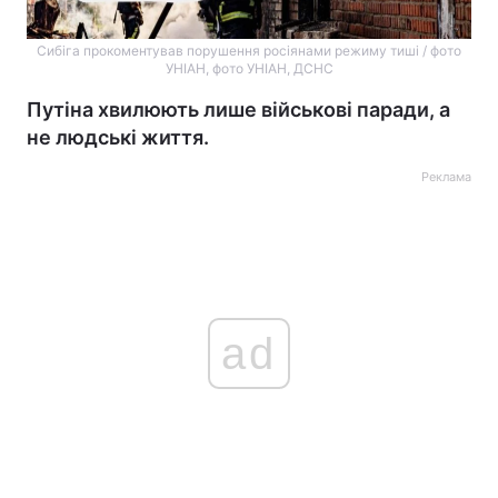
Сибіга прокоментував порушення росіянами режиму тиші / фото
УНІАН, фото УНІАН, ДСНС
Путіна хвилюють лише військові паради, а
не людські життя.
Реклама
ad