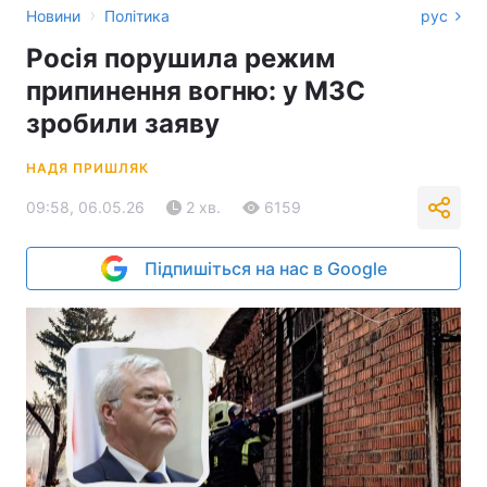
›
Новини
Політика
рус
Росія порушила режим
припинення вогню: у МЗС
зробили заяву
НАДЯ ПРИШЛЯК
09:58, 06.05.26
2 хв.
6159
Підпишіться на нас в Google