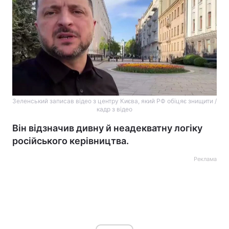
Зеленський записав відео з центру Києва, який РФ обіцяє знищити /
кадр з відео
Він відзначив дивну й неадекватну логіку
російського керівництва.
Реклама