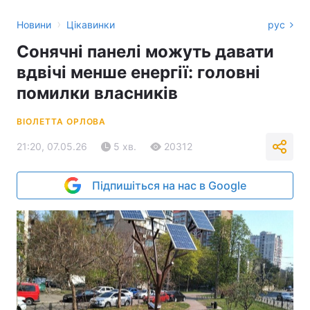
›
Новини
Цікавинки
рус
Сонячні панелі можуть давати
вдвічі менше енергії: головні
помилки власників
ВІОЛЕТТА ОРЛОВА
21:20, 07.05.26
5 хв.
20312
Підпишіться на нас в Google