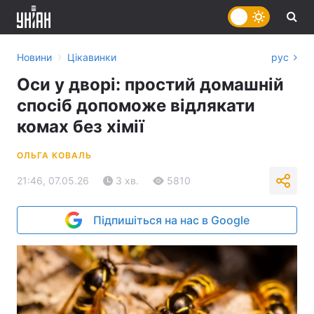
›
Новини
Цікавинки
рус
Оси у дворі: простий домашній
спосіб допоможе відлякати
комах без хімії
ОЛЬГА КОВАЛЬ
21:46, 07.05.26
3 хв.
5810
Підпишіться на нас в Google