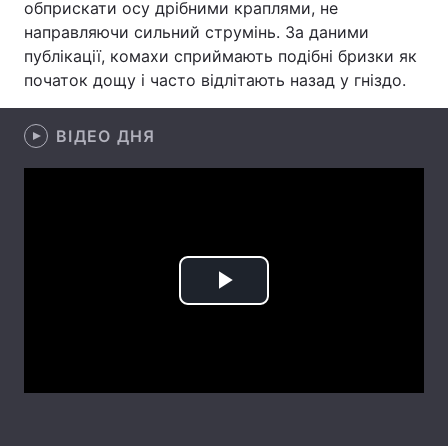
обприскати осу дрібними краплями, не
направляючи сильний струмінь. За даними
Лонгріди
публікації, комахи сприймають подібні бризки як
початок дощу і часто відлітають назад у гніздо.
Відео з Youtube
Статті
ВІДЕО ДНЯ
Інтерв'ю
Думки
Архів
Вакансії
Контакти
Послуги
Play
Video