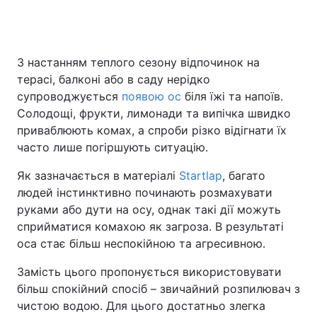
Головна
Війна
З настанням теплого сезону відпочинок на
терасі, балконі або в саду нерідко
Україна
Політика
супроводжується
появою ос
біля їжі та напоїв.
Солодощі, фрукти, лимонади та випічка швидко
Економіка
Світ
приваблюють комах, а спроби різко відігнати їх
часто лише погіршують ситуацію.
Спорт
Наука
Як зазначається в матеріалі
Startlap
, багато
Техно і зв'язок
Лайт
людей інстинктивно починають розмахувати
руками або дути на осу, однак такі дії можуть
Зброя
Інциденти
сприйматися комахою як загроза. В результаті
оса стає більш неспокійною та агресивною.
Здоров'я
Туризм
Замість цього пропонується використовувати
Цікавинки
Погода
більш спокійний спосіб – звичайний розпилювач з
чистою водою. Для цього достатньо злегка
Екологія
Регіони