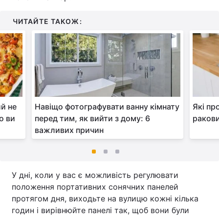
ЧИТАЙТЕ ТАКОЖ:
ий не
Навіщо фотографувати ванну кімнату
Які пр
о ви
перед тим, як вийти з дому: 6
ракови
важливих причин
У дні, коли у вас є можливість регулювати
положення портативних сонячних панелей
протягом дня, виходьте на вулицю кожні кілька
годин і вирівнюйте панелі так, щоб вони були