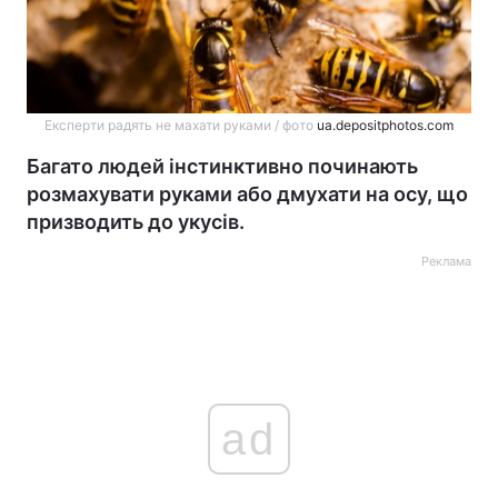
Експерти радять не махати руками / фото
ua.depositphotos.com
Багато людей інстинктивно починають
розмахувати руками або дмухати на осу, що
призводить до укусів.
Реклама
ad