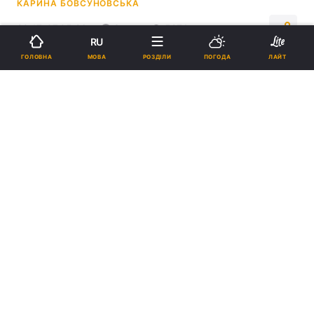
КАРИНА БОВСУНОВСЬКА
20:17, 07.05.26
3 хв.
5274
RU
МОВА
ГОЛОВНА
РОЗДІЛИ
ПОГОДА
ЛАЙТ
Підпишіться на нас в Google
Вже вдома квіти починають гарно розцвітати / фото
ua.depositphotos.com
Бльшість флористів продають півонії, коли
вони ще перебувають у бутонах.