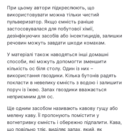
При цьому автори підкреслюють, що
Тема оформлення
використовувати можна тільки чистий
пульверизатор. Якщо ємність раніше
застосовувалася для побутової хімії,
дезінфікуючих засобів або інсектицидів, залишки
речовин можуть завдати шкоди комахам.
У матеріалі також наводяться інші домашні
способи, які можуть допомогти зменшити
кількість ос біля столу. Один із них –
використання гвоздики. Кілька бутонів радять
покласти в невелику ємність з водою і залишити
поруч із їжею. Запах гвоздики вважається
неприємним для ос.
Ще одним засобом називають кавову гущу або
мелену каву. Її пропонують помістити у
вогнетривку ємність і обережно підпалити. Кава,
що повільно тліє, виділяє запах, який, як