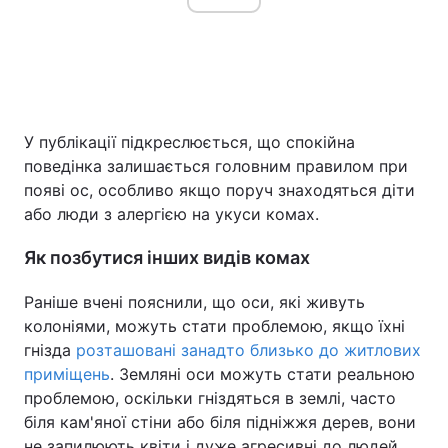
У публікації підкреслюється, що спокійна
поведінка залишається головним правилом при
появі ос, особливо якщо поруч знаходяться діти
або люди з алергією на укуси комах.
Як позбутися інших видів комах
Раніше вчені пояснили, що оси, які живуть
колоніями, можуть стати проблемою, якщо їхні
гнізда
розташовані занадто близько до житлових
приміщень
. Земляні оси можуть стати реальною
проблемою, оскільки гніздяться в землі, часто
біля кам'яної стіни або біля підніжжя дерев, вони
не запилюють квіти і дуже агресивні до людей,