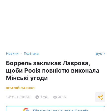
›
Новини
Політика
рус
Боррель закликав Лаврова,
щоби Росія повністю виконала
Мінські угоди
ВІТАЛІЙ САЄНКО
19:31, 13.10.20
3 хв.
4837