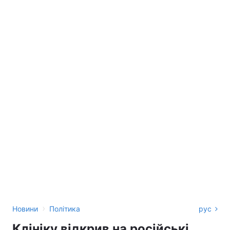
›
Новини
Політика
рус
Клініку відкрив на російські