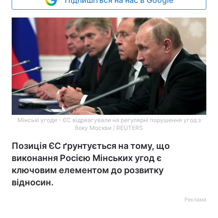
Підпишіться на нас в Google
Мінські угоди - ЄС відреагували на регулярні порушення угод з
боку Москви / REUTERS
Позиція ЄС ґрунтується на тому, що
виконання Росією Мінських угод є
ключовим елементом до розвитку
відносин.
Реклама