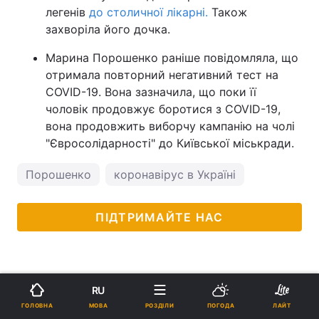
легенів
до столичної лікарні.
Також
захворіла його дочка.
Марина Порошенко раніше повідомляла, що
отримала повторний негативний тест на
COVID-19. Вона зазначила, що поки її
чоловік продовжує боротися з COVID-19,
вона продовжить виборчу кампанію на чолі
"Євросолідарності" до Київської міськради.
Порошенко
коронавірус в Україні
ПІДТРИМАЙТЕ НАС
RU
МОВА
ГОЛОВНА
РОЗДІЛИ
ПОГОДА
ЛАЙТ