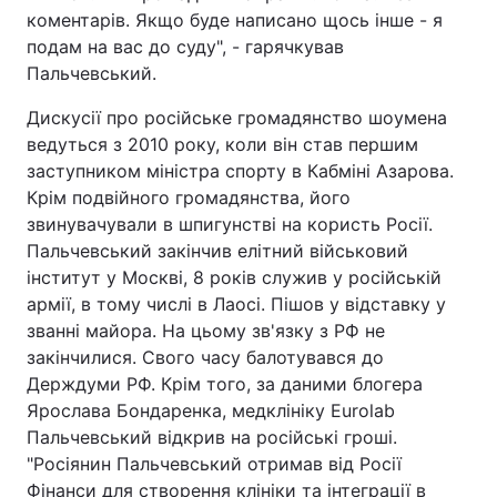
коментарів. Якщо буде написано щось інше - я
подам на вас до суду", - гарячкував
Пальчевський.
Дискусії про російське громадянство шоумена
ведуться з 2010 року, коли він став першим
заступником міністра спорту в Кабміні Азарова.
Крім подвійного громадянства, його
звинувачували в шпигунстві на користь Росії.
Пальчевський закінчив елітний військовий
інститут у Москві, 8 років служив у російській
армії, в тому числі в Лаосі. Пішов у відставку у
званні майора. На цьому зв'язку з РФ не
закінчилися. Свого часу балотувався до
Держдуми РФ. Крім того, за даними блогера
Ярослава Бондаренка, медклініку Eurolab
Пальчевський відкрив на російські гроші.
"Росіянин Пальчевський отримав від Росії
Фінанси для створення клініки та інтеграції в