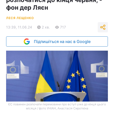
фон дер Ляєн
ЛЕСЯ ЛЕЩЕНКО
13:39, 11.06.24
2 хв.
717
Підпишіться на нас в Google
ЄС повинен розпочати перемовини про вступ уже до кінця цього
місяця / фото УНІАН, Анастасія Сироткіна