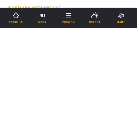
ЛЮДМИЛА ЖЕРНОВСЬКА
RU
01:59, 11.06.24
3 хв.
4269
МОВА
ГОЛОВНА
РОЗДІЛИ
ПОГОДА
ЛАЙТ
Підпишіться на нас в Google
Вербицький перебуває на посаді з 2022 року / Колаж УНІАН / фото
Офісу генпрокурора, Скриншот
Він запевняє, що не допомагав їй у купівлі
нерухомості.