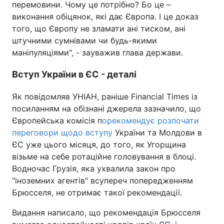
перемовини. Чому це потрібно? Бо це –
виконання обіцянок, які дає Європа. І це доказ
того, що Європу не зламати ані тиском, ані
штучними сумнівами чи будь-якими
маніпуляціями", - зауважив глава держави.
Вступ України в ЄС - деталі
Як повідомляв УНІАН, раніше Financial Times із
посиланням на обізнані джерела зазначило, що
Європейська комісія п
орекомендує розпочати
переговори щодо вступу
України та Молдови в
ЄС уже цього місяця, до того, як Угорщина
візьме на себе ротаційне головування в блоці.
Водночас Грузія, яка ухвалила закон про
"іноземних агентів" всупереч попередженням
Брюсселя, не отримає такої рекомендації.
Видання написало, що рекомендація Брюсселя