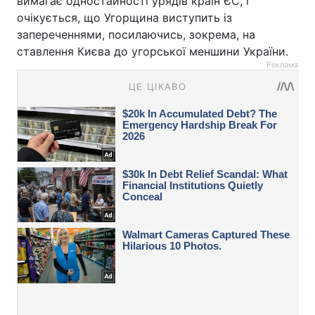
вимагає одностайності урядів країн ЄС, і
очікується, що Угорщина виступить із
запереченнями, посилаючись, зокрема, на
ставлення Києва до угорської меншини України.
Реклама