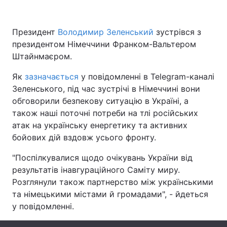
Президент
Володимир Зеленський
зустрівся з
президентом Німеччини Франком-Вальтером
Головна
Війна
Штайнмаєром.
Україна
Політика
Як
зазначається
у повідомленні в Telegram-каналі
Зеленського, під час зустрічі в Німеччині вони
Економіка
Світ
обговорили безпекову ситуацію в Україні, а
Спорт
Наука
також наші поточні потреби на тлі російських
атак на українську енергетику та активних
Техно і зв'язок
Лайт
бойових дій вздовж усього фронту.
Зброя
Інциденти
"Поспілкувалися щодо очікувань України від
результатів інавгураційного Саміту миру.
Здоров'я
Туризм
Розглянули також партнерство між українськими
та німецькими містами й громадами", - йдеться
Цікавинки
Погода
у повідомленні.
Екологія
Регіони