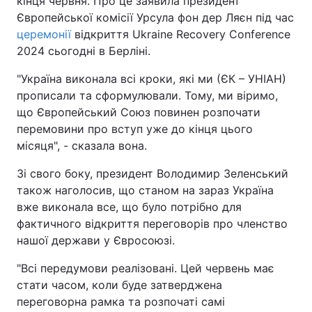
кінця червня. Про це заявила президент
Європейської комісії Урсула фон дер Ляєн під час
церемонії
відкриття Ukraine Recovery Conference
2024 сьогодні в Берліні.
"Україна виконала всі кроки, які ми (ЄК – УНІАН)
прописали та сформулювали. Тому, ми віримо,
що Європейський Союз повинен розпочати
перемовини про вступ уже до кінця цього
місяця", - сказала вона.
Зі свого боку, президент Володимир Зеленський
також наголосив, що станом на зараз Україна
вже виконала все, що було потрібно для
фактичного відкриття переговорів про членство
нашої держави у Євросоюзі.
"Всі передумови реалізовані. Цей червень має
стати часом, коли буде затверджена
переговорна рамка та розпочаті самі