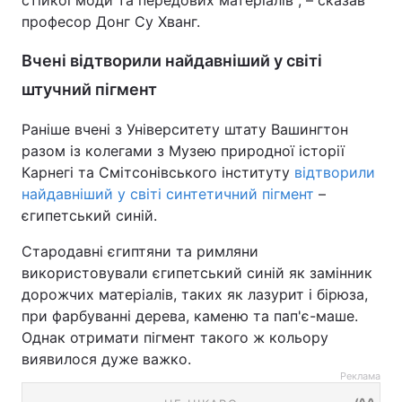
стійкої моди та передових матеріалів", – сказав
професор Донг Су Хванг.
Вчені відтворили найдавніший у світі
штучний пігмент
Раніше вчені з Університету штату Вашингтон
разом із колегами з Музею природної історії
Карнегі та Смітсонівського інституту
відтворили
найдавніший у світі синтетичний пігмент
–
єгипетський синій.
Стародавні єгиптяни та римляни
використовували єгипетський синій як замінник
дорожчих матеріалів, таких як лазурит і бірюза,
при фарбуванні дерева, каменю та пап'є-маше.
Однак отримати пігмент такого ж кольору
виявилося дуже важко.
Реклама