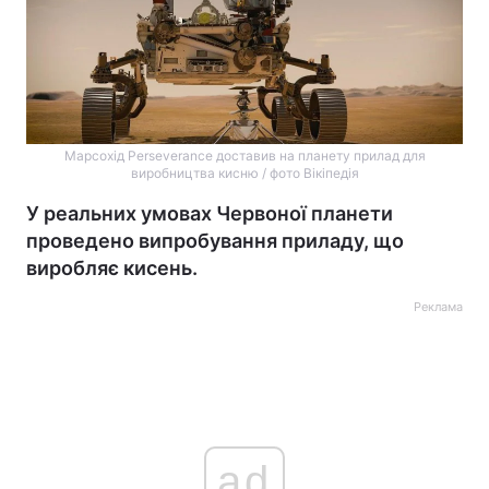
Марсохід Perseverance доставив на планету прилад для
виробництва кисню / фото Вікіпедія
У реальних умовах Червоної планети
проведено випробування приладу, що
виробляє кисень.
Реклама
ad