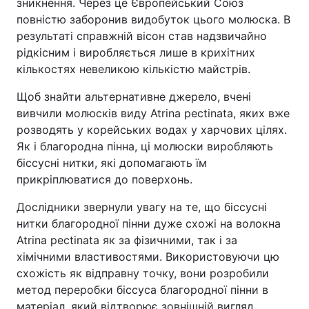
зникнення. Через це Європейський Союз
повністю заборонив видобуток цього молюска. В
результаті справжній вісон став надзвичайно
рідкісним і виробляється лише в крихітних
кількостях невеликою кількістю майстрів.
Щоб знайти альтернативне джерело, вчені
вивчили молюсків виду Atrina pectinata, яких вже
розводять у корейських водах у харчових цілях.
Як і благородна пінна, ці молюски виробляють
біссусні нитки, які допомагають їм
прикріплюватися до поверхонь.
Дослідники звернули увагу на те, що біссусні
нитки благородної пінни дуже схожі на волокна
Atrina pectinata як за фізичними, так і за
хімічними властивостями. Використовуючи цю
схожість як відправну точку, вони розробили
метод переробки біссуса благородної пінни в
матеріал, який відтворює зовнішній вигляд