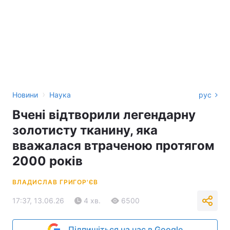
›
Новини
Наука
рус
Вчені відтворили легендарну
золотисту тканину, яка
вважалася втраченою протягом
2000 років
ВЛАДИСЛАВ ГРИГОР'ЄВ
17:37, 13.06.26
4 хв.
6500
Підпишіться на нас в Google