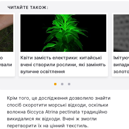
ЧИТАЙТЕ ТАКОЖ:
то
Квіти замість електрики: китайські
Імітую
сували
вчені створили рослини, які замінять
випадк
вуличне освітлення
золот
Крім того, це дослідження дозволило знайти
спосіб скоротити морські відходи, оскільки
волокна біссуса Atrina pectinata традиційно
викидалися як відходи. Вчені ж змогли
перетворити їх на цінний текстиль.