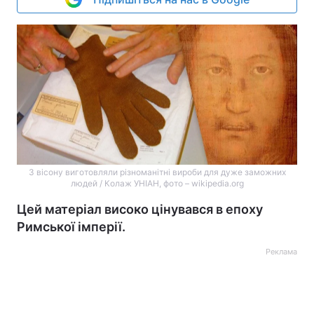
З вісону виготовляли різноманітні вироби для дуже заможних
людей / Колаж УНІАН, фото – wikipedia.org
Цей матеріал високо цінувався в епоху
Римської імперії.
Реклама