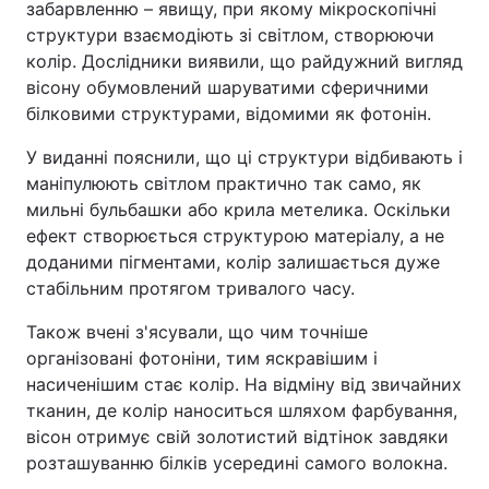
забарвленню – явищу, при якому мікроскопічні
структури взаємодіють зі світлом, створюючи
колір. Дослідники виявили, що райдужний вигляд
вісону обумовлений шаруватими сферичними
білковими структурами, відомими як фотонін.
У виданні пояснили, що ці структури відбивають і
маніпулюють світлом практично так само, як
мильні бульбашки або крила метелика. Оскільки
ефект створюється структурою матеріалу, а не
доданими пігментами, колір залишається дуже
стабільним протягом тривалого часу.
Також вчені з'ясували, що чим точніше
організовані фотоніни, тим яскравішим і
насиченішим стає колір. На відміну від звичайних
тканин, де колір наноситься шляхом фарбування,
вісон отримує свій золотистий відтінок завдяки
розташуванню білків усередині самого волокна.