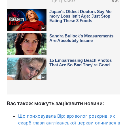
Вас також можуть зацікавити новини:
Що приховувала Вір: археолог розкрив, як
скарб глави англіканської церкви опинився в