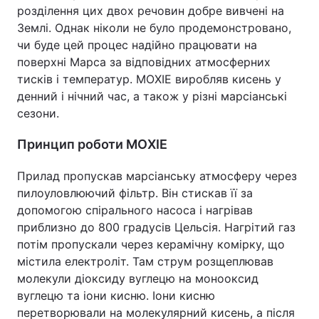
розділення цих двох речовин добре вивчені на
Землі. Однак ніколи не було продемонстровано,
чи буде цей процес надійно працювати на
поверхні Марса за відповідних атмосферних
тисків і температур. MOXIE виробляв кисень у
денний і нічний час, а також у різні марсіанські
сезони.
Принцип роботи MOXIE
Прилад пропускав марсіанську атмосферу через
пилоуловлюючий фільтр. Він стискав її за
допомогою спірального насоса і нагрівав
приблизно до 800 градусів Цельсія. Нагрітий газ
потім пропускали через керамічну комірку, що
містила електроліт. Там струм розщеплював
молекули діоксиду вуглецю на монооксид
вуглецю та іони кисню. Іони кисню
перетворювали на молекулярний кисень, а після