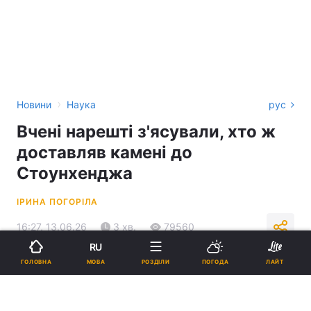
›
Новини
Наука
рус
Вчені нарешті з'ясували, хто ж
доставляв камені до
Стоунхенджа
ІРИНА ПОГОРІЛА
16:27, 13.06.26
3 хв.
79560
RU
МОВА
ГОЛОВНА
РОЗДІЛИ
ПОГОДА
ЛАЙТ
Підпишіться на нас в Google