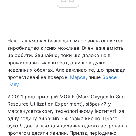
Головна
Війна
Україна
Політика
Навіть в умовах безплідної марсіанської пустелі
виробництво кисню можливе. Вчені вже вміють
Економіка
Світ
це робити. Звичайно, поки що далеко не в
промислових масштабах, а лише в дуже
Спорт
Наука
невеликих обсягах. Але важливо те, що прилади
протестовані на поверхні
Марса
, пише
Space
Техно і зв'язок
Лайт
Daily
.
Зброя
Інциденти
У 2021 році пристрій MOXIE (Mars Oxygen In-Situ
Resource Utilization Experiment), зібраний у
Здоров'я
Туризм
Массачусетському технологічному інституті, за
одну годину виробив 5,4 грама кисню. Цього
Цікавинки
Погода
було б достатньо для дихання одного астронавта
протягом десяти хвилин. Прилад періодично
Екологія
Регіони