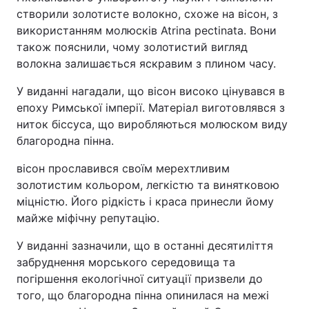
створили золотисте волокно, схоже на вісон, з
використанням молюсків Atrina pectinata. Вони
також пояснили, чому золотистий вигляд
волокна залишається яскравим з плином часу.
У виданні нагадали, що вісон високо цінувався в
епоху Римської імперії. Матеріал виготовлявся з
ниток біссуса, що виробляються молюском виду
благородна пінна.
вісон прославився своїм мерехтливим
золотистим кольором, легкістю та винятковою
міцністю. Його рідкість і краса принесли йому
майже міфічну репутацію.
У виданні зазначили, що в останні десятиліття
забруднення морського середовища та
погіршення екологічної ситуації призвели до
того, що благородна пінна опинилася на межі