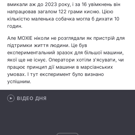
вмикали аж до 2023 року, і за 16 увімкнень він
Лонгріди
напрацював загалом 122 грами кисню. Цією
кількістю маленька собачка могла б дихати 10
годин.
Відео з Youtube
Статті
Але MOXIE ніколи не розглядали як пристрій для
Інтерв'ю
Думки
підтримки життя людини. Це був
експериментальний зразок для більшої машини,
Архів
Вакансії
якої ще не існує. Оператори хотіли з'ясувати, чи
працює принцип дії машини в марсіанських
Контакти
умовах. І тут експеримент було визнано
успішним.
Послуги
ВІДЕО ДНЯ