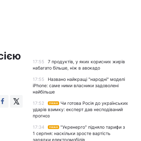
сією
17:55
7 продуктів, у яких корисних жирів
набагато більше, ніж в авокадо
17:55
Названо найкращі "народні" моделі
iPhone: саме ними власники задоволені
найбільше
17:52
Чи готова Росія до українських
УНІАН
ударів взимку: експерт дав несподіваний
прогноз
17:34
"Укренерго" підняло тарифи з
УНІАН
1 серпня: наскільки зросте вартість
зарядки електромобілів