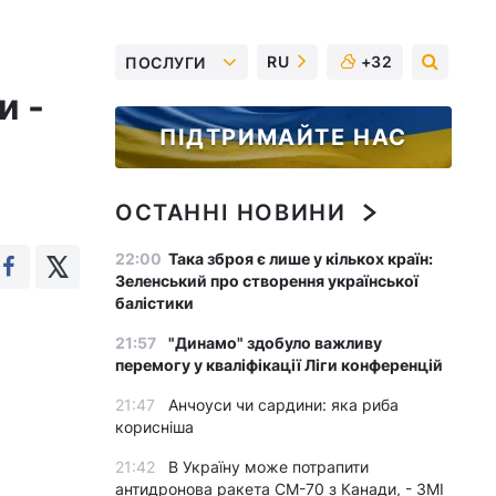
RU
+32
ПОСЛУГИ
и -
ПІДТРИМАЙТЕ НАС
ОСТАННІ НОВИНИ
22:00
Така зброя є лише у кількох країн:
Зеленський про створення української
балістики
21:57
"Динамо" здобуло важливу
перемогу у кваліфікації Ліги конференцій
21:47
Анчоуси чи сардини: яка риба
корисніша
21:42
В Україну може потрапити
антидронова ракета CM-70 з Канади, - ЗМІ