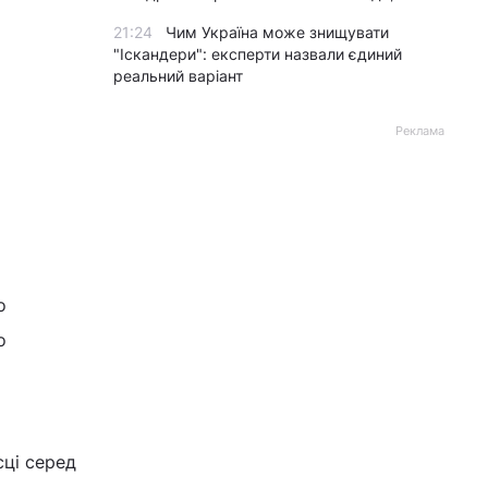
21:24
Чим Україна може знищувати
"Іскандери": експерти назвали єдиний
реальний варіант
Реклама
о
о
сці серед