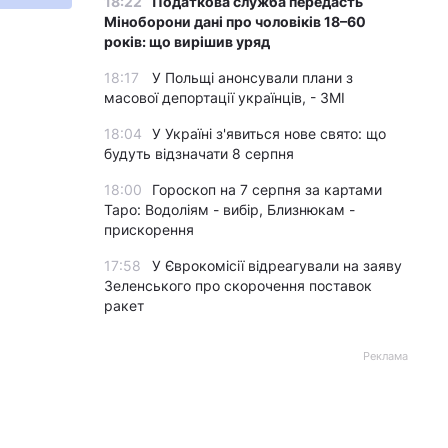
18:22
Податкова служба передасть
Міноборони дані про чоловіків 18–60
років: що вирішив уряд
18:17
У Польщі анонсували плани з
масової депортації українців, - ЗМІ
18:04
У Україні з'явиться нове свято: що
будуть відзначати 8 серпня
18:00
Гороскоп на 7 серпня за картами
Таро: Водоліям - вибір, Близнюкам -
прискорення
17:58
У Єврокомісії відреагували на заяву
Зеленського про скорочення поставок
ракет
Реклама