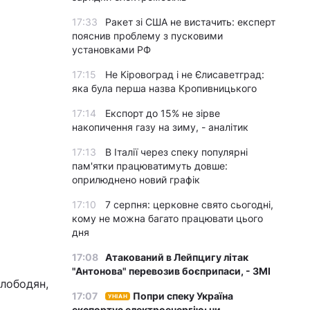
17:33
Ракет зі США не вистачить: експерт
пояснив проблему з пусковими
установками РФ
17:15
Не Кіровоград і не Єлисаветград:
яка була перша назва Кропивницького
17:14
Експорт до 15% не зірве
накопичення газу на зиму, - аналітик
17:13
В Італії через спеку популярні
пам'ятки працюватимуть довше:
оприлюднено новий графік
17:10
7 серпня: церковне свято сьогодні,
кому не можна багато працювати цього
дня
17:08
Атакований в Лейпцигу літак
"Антонова" перевозив боєприпаси, - ЗМІ
лободян,
17:07
Попри спеку Україна
УНІАН
експортує електроенергію: чи