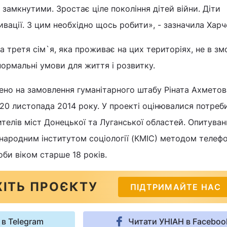
замкнутими. Зростає ціле покоління дітей війни. Діти
ивації. З цим необхідно щось робити», - зазначила Харч
 третя сім`я, яка проживає на цих територіях, не в зм
нормальні умови для життя і розвитку.
но на замовлення гуманітарного штабу Ріната Ахметова
20 листопада 2014 року. У проекті оцінювалися потреб
телів міст Донецької та Луганської областей. Опитуван
народним інститутом соціології (КМІС) методом телеф
оби віком старше 18 років.
ІТЬ ПРОЄКТУ
ПІДТРИМАЙТЕ НАС
 в Telegram
Читати УНІАН в Faceboo