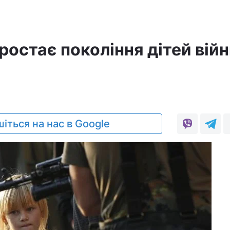
ростає покоління дітей війн
іться на нас в Google