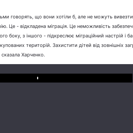
тьми говорять, що вони хотіли б, але не можуть вивезти
рію. Це - відкладена міграція. Це неможливість забезпе
ого боку, з іншого - підкреслює міграційний настрій і б
окупованих територій. Захистити дітей від зовнішніх заг
- сказала Харченко.
Play