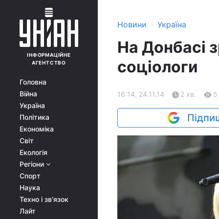
›
Новини
Україна
На Донбасі з
ІНФОРМАЦІЙНЕ
соціологи
АГЕНТСТВО
Головна
Війна
16:14, 24.11.14
2 хв.
5
Україна
Підпиш
Політика
Економіка
Світ
Екологія
Регіони
Спорт
Наука
Техно і зв'язок
Лайт