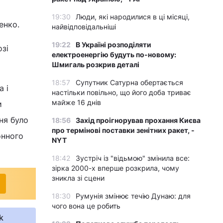
19:30
Люди, які народилися в ці місяці,
енко.
найвідповідальніші
19:22
В Україні розподіляти
озі
електроенергію будуть по-новому:
Шмигаль розкрив деталі
18:57
Супутник Сатурна обертається
 і
настільки повільно, що його доба триває
майже 16 днів
и
ня було
18:56
Захід проігнорував прохання Києва
про термінові поставки зенітних ракет, -
онного
NYT
18:42
Зустріч із "відьмою" змінила все:
зірка 2000-х вперше розкрила, чому
зникла зі сцени
18:30
Румунія змінює течію Дунаю: для
чого вона це робить
k