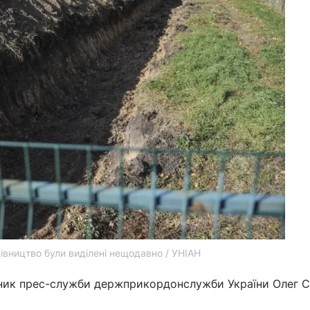
дівництво були виділені нещодавно / УНІАН
ник прес-служби держприкордонслужби України Олег С