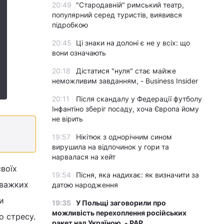
20:49
"Стародавній" римський театр,
популярний серед туристів, виявився
підробкою
20:45
Ці знаки на долоні є не у всіх: що
вони означають
20:18
Дістатися "нуля" стає майже
неможливим завданням, - Business Insider
20:11
Після скандалу у Федерації футболу
Інфантіно зберіг посаду, хоча Європа йому
не вірить
19:57
Нікітюк з однорічним сином
вирушила на відпочинок у гори та
нарвалася на хейт
воїх
19:54
Пісня, яка надихає: як визначити за
 важких
датою народження
и
19:35
У Польщі заговорили про
можливість перехоплення російських
о стресу.
ракет над Україною, - PAP