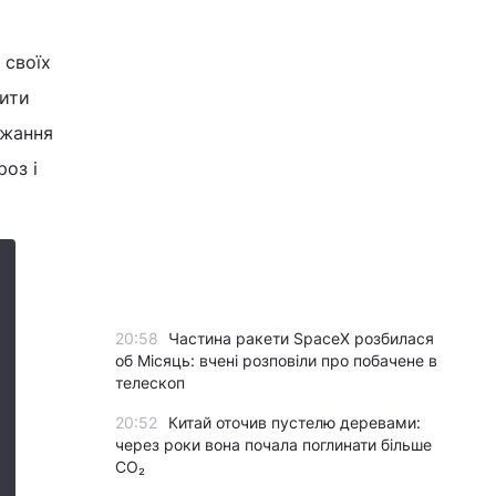
 своїх
чити
ажання
роз і
20:58
Частина ракети SpaceX розбилася
об Місяць: вчені розповіли про побачене в
телескоп
20:52
Китай оточив пустелю деревами:
через роки вона почала поглинати більше
CO₂