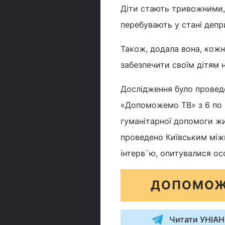
Діти стають тривожними, 
перебувають у стані депр
Також, додала вона, кожна
забезпечити своїм дітям 
Дослідження було проведе
«Допоможемо ТВ» з 6 по 
гуманітарної допомоги жи
проведено Київським між
інтерв`ю, опитувалися ос
ДОПОМОЖ
Читати УНІАН