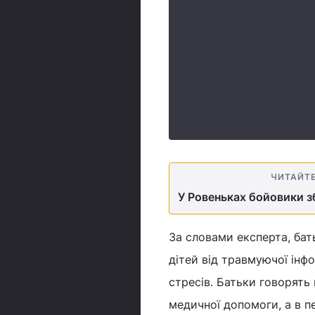
ЧИТАЙТ
У Ровеньках бойовики зб
За словами експерта, ба
дітей від травмуючої інф
стресів. Батьки говорять
медичної допомоги, а в п