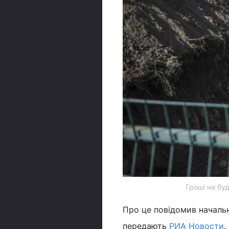
Гроші на бу
Про це повідомив началь
передають
РИА Новости
.