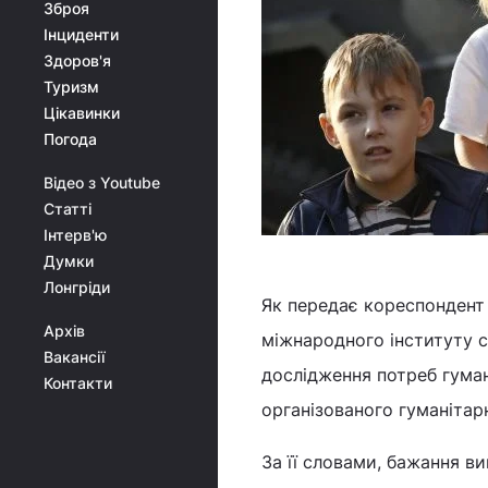
Зброя
Інциденти
Здоров'я
Туризм
Цікавинки
Погода
Відео з Youtube
Статті
Інтерв'ю
Думки
Лонгріди
Як передає кореспондент
Архів
міжнародного інституту с
Вакансії
дослідження потреб гуман
Контакти
організованого гуманітар
За її словами, бажання в