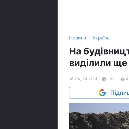
›
Новини
Україна
На будівницт
виділили ще
16:04, 24.11.14
1 хв.
4
Підпиш