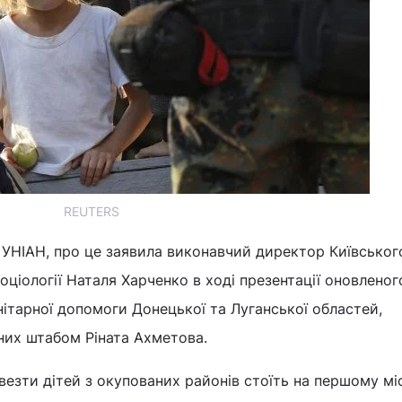
REUTERS
 УНІАН, про це заявила виконавчий директор Київськог
оціології Наталя Харченко в ході презентації оновленог
ітарної допомоги Донецької та Луганської областей,
них штабом Ріната Ахметова.
ивезти дітей з окупованих районів стоїть на першому мі