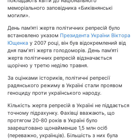
покладають квіти до національного
меморіального заповідника «Биківнянські
могили».
День пам’яті жертв політичних репресій було
встановлено указом
Президента України
Віктора
Ющенка
у 2007 році, він був відокремлений від
дня пам'яті жертв голодоморів. День пам’яті
жертв політичних репресій відзначається
щорічно у третю неділю травня.
За оцінками істориків, політичні репресії
радянського режиму в Україні стали проявом
геноциду проти українського народу.
Кількість жертв репресій в Україні не піддається
точному підрахунку. Фахівці вважають, що
протягом 20-80 років в Україні було
заарештовано щонайменше 1,5 млн осіб
(переважно, українців). Більшість з них була