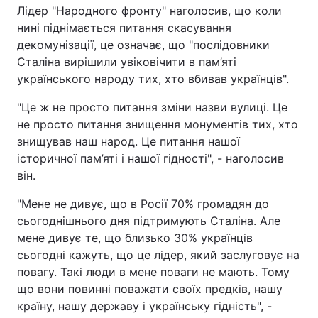
Лідер "Народного фронту" наголосив, що коли
нині піднімається питання скасування
декомунізації, це означає, що "послідовники
Сталіна вирішили увіковічити в пам’яті
українського народу тих, хто вбивав українців".
"Це ж не просто питання зміни назви вулиці. Це
не просто питання знищення монументів тих, хто
знищував наш народ. Це питання нашої
історичної пам’яті і нашої гідності", - наголосив
він.
"Мене не дивує, що в Росії 70% громадян до
сьогоднішнього дня підтримують Сталіна. Але
мене дивує те, що близько 30% українців
сьогодні кажуть, що це лідер, який заслуговує на
повагу. Такі люди в мене поваги не мають. Тому
що вони повинні поважати своїх предків, нашу
країну, нашу державу і українську гідність", -