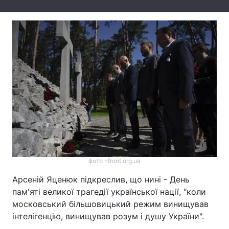
Тема оформлення
фото nfront.org.ua
Арсеній Яценюк підкреслив, що нині - День
пам'яті великої трагедії української нації, "коли
московський більшовицький режим винищував
інтелігенцію, винищував розум і душу України".