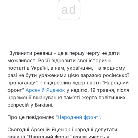
ad
Головна
Війна
Україна
Політика
"Зупинити реванш – це в першу чергу не дати
Економіка
Світ
можливості Росії відновити свої історичні
Спорт
Наука
постаті в Україні, а нам, українцям, - в жодному
разі не бути ураженими цією заразою російської
Техно і зв'язок
Лайт
пропаганди", - підкреслив лідер партії "Народний
фронт"
Арсеній Яценюк
у неділю, 19 травня, після
Зброя
Інциденти
церемонії вшанування пам'яті жертв політичних
репресій у Биківні.
Здоров'я
Туризм
Про це повідомляє "
Народний фронт
".
Цікавинки
Погода
Сьогодні Арсеній Яценюк і народні депутати
Екологія
Регіони
фракції "Народний фронт" взяли участь у