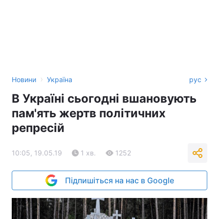
›
Новини
Україна
рус
В Україні сьогодні вшановують
пам'ять жертв політичних
репресій
10:05, 19.05.19
1 хв.
1252
Підпишіться на нас в Google