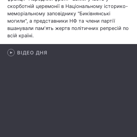
скорботній церемонії в Національному історико-
Лонгріди
меморіальному заповіднику "Биківнянські
могили", а представники НФ та члени партії
вшанували пам'ять жертв політичних репресій по
Відео з Youtube
Статті
всій країні.
Інтерв'ю
Думки
ВІДЕО ДНЯ
Архів
Вакансії
Контакти
Послуги