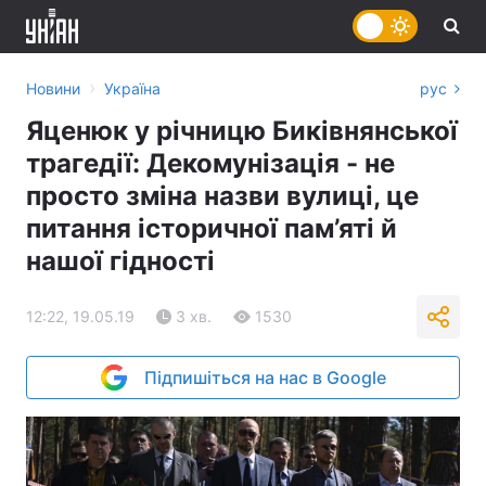
›
Новини
Україна
рус
Яценюк у річницю Биківнянської
трагедії: Декомунізація - не
просто зміна назви вулиці, це
питання історичної пам’яті й
нашої гідності
12:22, 19.05.19
3 хв.
1530
Підпишіться на нас в Google