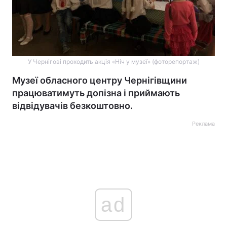
У Чернігові проходить акція «Ніч у музеї» (фоторепортаж)
Музеї обласного центру Чернігівщини
працюватимуть допізна і приймають
відвідувачів безкоштовно.
Реклама
ad