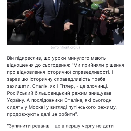
фото nfront.org.ua
Він підкреслив, що уроки минулого мають
відношення до сьогодення: "Ми прийняли рішення
про відновлення історичної справедливості. І
зараз цю історичну справедливість треба
захищати. Сталін, як і Гітлер, - це злочинці.
Російський більшовицький режим знищував
Україну. А послідовники Сталіна, які сьогодні
сидять у Москві у вигляді путінського режиму,
продовжують далі це робити".
"Зупинити реванш – це в першу чергу не дати