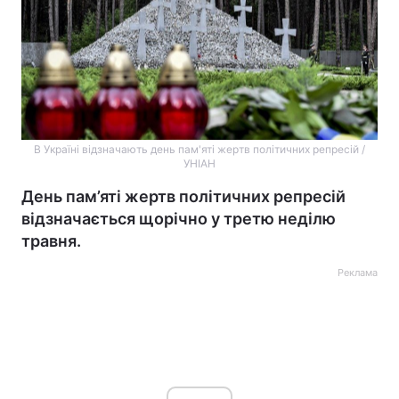
В Україні відзначають день пам'яті жертв політичних репресій /
УНІАН
День пам’яті жертв політичних репресій
відзначається щорічно у третю неділю
травня.
Реклама