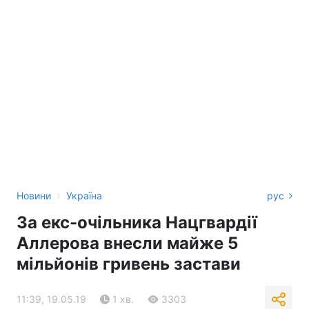
›
Новини
Україна
рус
За екс-очільника Нацгвардії
Аллерова внесли майже 5
мільйонів гривень застави
11:39, 19.05.19
1 хв.
3303