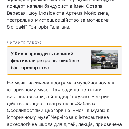
концерт капели бандуристів імені Остапа
Вересая, шоу ілюзіоніста Артема Мойсієнка,
театрально-мистецьке дійство за мотивами
біографії Григорія Галагана.
ЧИТАЙТЕ ТАКОЖ
У Києві проходить великий
фестиваль ретро автомобілів
(фоторепортаж)
Не менш насичена програма «музейної ночі» в
історичному музеї. Там задіяно не тільки
виставкові зали, а й подвір’я музею. Відкрив
дійство концерт театру пісні «Забава».
Особливостями цьогорічної «Ночі в музеї» в
історичному музеї Чернігова є інтерактивна
археологічна школа для дітей, лекція, присвячена