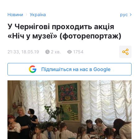
›
Новини
Україна
рус
У Чернігові проходить акція
«Ніч у музеї» (фоторепортаж)
21:33, 18.05.19
2 хв.
1754
Підпишіться на нас в Google