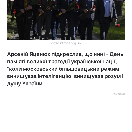
фото nfront.org.ua
Арсеній Яценюк підкреслив, що нині - День
пам'яті великої трагедії української нації,
"коли московський більшовицький режим
винищував інтелігенцію, винищував розум і
душу України".
Реклама