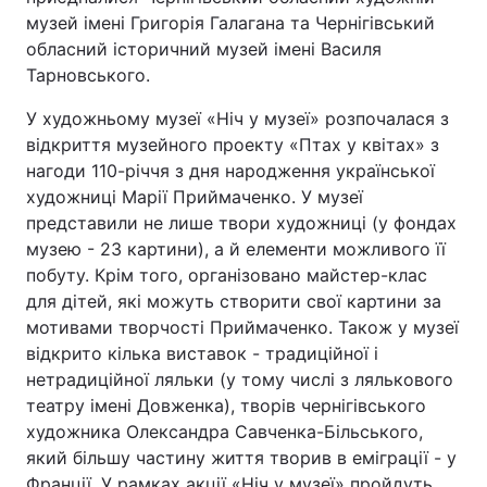
музей імені Григорія Галагана та Чернігівський
обласний історичний музей імені Василя
Тарновського.
У художньому музеї «Ніч у музеї» розпочалася з
відкриття музейного проекту «Птах у квітах» з
нагоди 110-річчя з дня народження української
художниці Марії Приймаченко. У музеї
представили не лише твори художниці (у фондах
музею - 23 картини), а й елементи можливого її
побуту. Крім того, організовано майстер-клас
для дітей, які можуть створити свої картини за
мотивами творчості Приймаченко. Також у музеї
відкрито кілька виставок - традиційної і
нетрадиційної ляльки (у тому числі з лялькового
театру імені Довженка), творів чернігівського
художника Олександра Савченка-Більського,
який більшу частину життя творив в еміграції - у
Франції. У рамках акції «Ніч у музеї» пройдуть