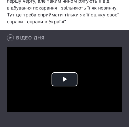
першу чергу, але таким чином рятують її від
відбування покарання і звільняють її як невинну.
Лонгріди
Тут це треба сприймати тільки як її оцінку своєї
справи і справи в Україні".
Відео з Youtube
Статті
ВІДЕО ДНЯ
Інтерв'ю
Думки
Архів
Вакансії
Контакти
Послуги
Play
Video