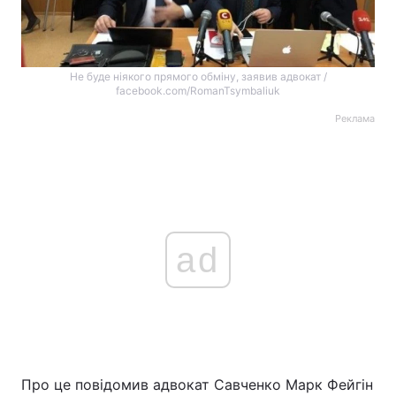
Не буде ніякого прямого обміну, заявив адвокат /
facebook.com/RomanTsymbaliuk
Реклама
ad
Про це повідомив адвокат Савченко Марк Фейгін