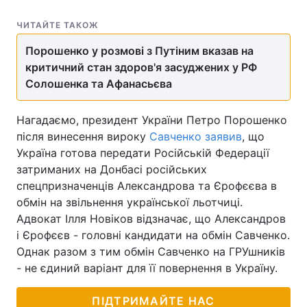
Тема оформлення
ЧИТАЙТЕ ТАКОЖ
Порошенко у розмові з Путіним вказав на
критичний стан здоров'я засуджених у РФ
Солошенка та Афанасьєва
Нагадаємо, президент України Петро Порошенко
після винесення вироку
Савченко заявив
, що
Україна готова передати Російській Федерації
затриманих на Донбасі російських
спецпризначенців Александрова та Єрофєєва в
обмін на звільнення української льотчиці.
Адвокат Ілля Новіков відзначає, що Александров
і Єрофєєв - головні кандидати на обмін Савченко.
Однак разом з тим обмін Савченко на ГРУшників
- не єдиний варіант для її повернення в Україну.
ПІДТРИМАЙТЕ НАС