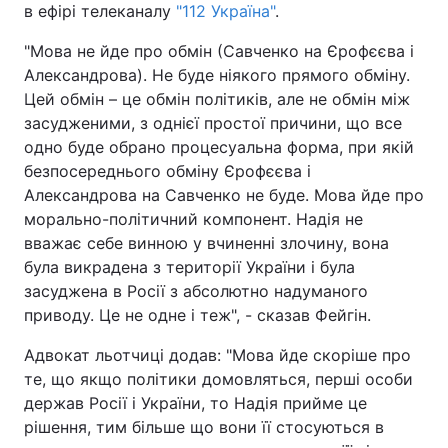
в ефірі телеканалу
"112 Україна"
.
"Мова не йде про обмін (Савченко на Єрофєєва і
Александрова). Не буде ніякого прямого обміну.
Головна
Війна
Цей обмін – це обмін політиків, але не обмін між
засудженими, з однієї простої причини, що все
Україна
Політика
одно буде обрано процесуальна форма, при якій
безпосереднього обміну Єрофєєва і
Економіка
Світ
Александрова на Савченко не буде. Мова йде про
морально-політичний компонент. Надія не
Спорт
Наука
вважає себе винною у вчиненні злочину, вона
Техно і зв'язок
Лайт
була викрадена з території України і була
засуджена в Росії з абсолютно надуманого
Зброя
Інциденти
приводу. Це не одне і теж", - сказав Фейгін.
Здоров'я
Туризм
Адвокат льотчиці додав: "Мова йде скоріше про
те, що якщо політики домовляться, перші особи
Цікавинки
Погода
держав Росії і України, то Надія прийме це
рішення, тим більше що вони її стосуються в
Екологія
Регіони