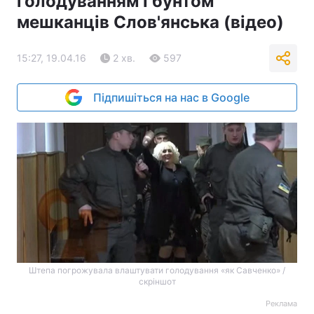
голодуванням і бунтом
мешканців Слов'янська (відео)
15:27, 19.04.16
2 хв.
597
Підпишіться на нас в Google
Штепа погрожувала влаштувати голодування «як Савченко» /
скріншот
Реклама