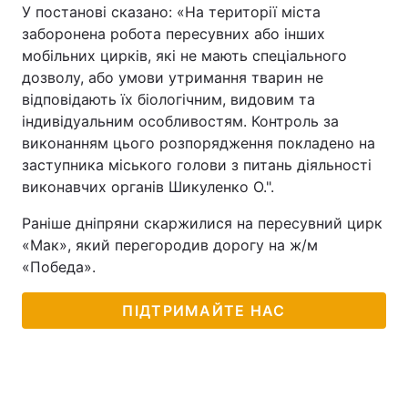
У постанові сказано: «На території міста
Лонгріди
заборонена робота пересувних або інших
мобільних цирків, які не мають спеціального
дозволу, або умови утримання тварин не
Відео з Youtube
Статті
відповідають їх біологічним, видовим та
індивідуальним особливостям. Контроль за
Інтерв'ю
Думки
виконанням цього розпорядження покладено на
заступника міського голови з питань діяльності
Архів
Вакансії
виконавчих органів Шикуленко О.".
Контакти
Раніше дніпряни скаржилися на пересувний цирк
«Мак», який перегородив дорогу на ж/м
Послуги
«Победа».
ПІДТРИМАЙТЕ НАС