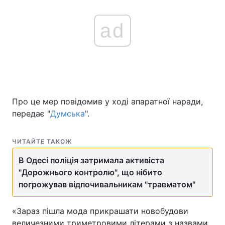
ad
Про це мер повідомив у ході апаратної наради,
передає "
Думська
".
ЧИТАЙТЕ ТАКОЖ
В Одесі поліція затримала активіста
"Дорожнього контролю", що нібито
погрожував відпочивальникам "травматом"
«Зараз пішла мода прикрашати новобудови
величезними триметровими літерами з назвами