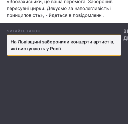
«Зоозахисники, це ваша перемога. Заборонив
пересувні цирки. Дякуємо за наполегливість і
принциповість», - йдеться в повідомленні.
Головна
Війна
В
ЧИТАЙТЕ ТАКОЖ
Україна
Політика
Д
На Львівщині заборонили концерти артистів,
які виступають у Росії
Економіка
Світ
Спорт
Наука
Техно і зв'язок
Лайт
Зброя
Інциденти
Здоров'я
Туризм
Цікавинки
Погода
Екологія
Регіони