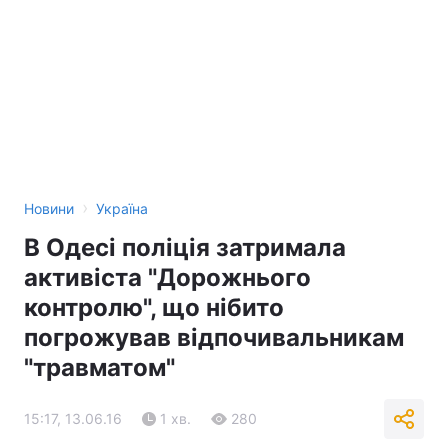
›
Новини
Україна
В Одесі поліція затримала
активіста "Дорожнього
контролю", що нібито
погрожував відпочивальникам
"травматом"
15:17, 13.06.16
1 хв.
280