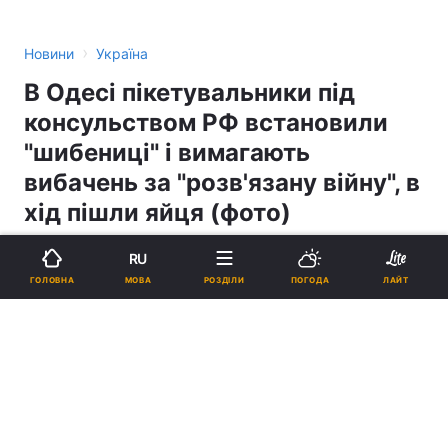
›
Новини
Україна
В Одесі пікетувальники під
консульством РФ встановили
"шибениці" і вимагають
вибачень за "розв'язану війну", в
хід пішли яйця (фото)
RU
19:09, 10.06.16
2 хв.
1016
МОВА
ГОЛОВНА
РОЗДІЛИ
ПОГОДА
ЛАЙТ
Підпишіться на нас в Google