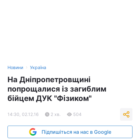
›
Новини
Україна
На Дніпропетровщині
попрощалися із загиблим
бійцем ДУК "Фізиком"
14:30, 02.12.16
2 хв.
504
Підпишіться на нас в Google