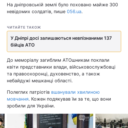
На дніпровській землі було поховано майже 300
невідомих солдатів, пише
056.ua
.
ЧИТАЙТЕ ТАКОЖ
У Дніпрі досі залишаються невпізнаними 137
бійців АТО
До меморіалу загиблим АТОшникам поклали
квіти представники влади, військовослужбовці
та правоохоронці, духовенство, а також
небайдужі мешканці області.
Полеглих патріотів
вшанували хвилиною
мовчання
. Кожен подякував їм за те, що вони
зробили для України.