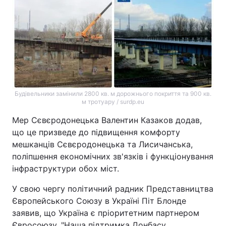
Будівельники замінили 2800 кв. м дорожнього покриття та 900 кв.
м тротуару / surdp.eu
Мер Сєвєродонецька Валентин Казаков додав,
що це призведе до підвищення комфорту
мешканців Сєвєродонецька та Лисичанська,
поліпшення економічних зв'язків і функціонування
інфраструктури обох міст.
У свою чергу політичний радник Представництва
Європейського Союзу в Україні Піт Блонде
заявив, що Україна є пріоритетним партнером
Євросоюзу. "Наша підтримка Донбасу