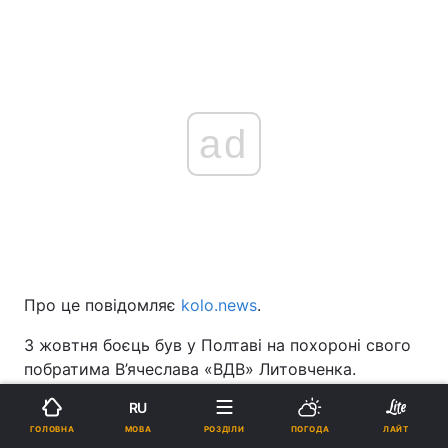
ad
Про це повідомляє
kolo.news
.
3 жовтня боєць був у Полтаві на похороні свого
побратима В’ячеслава «ВДВ» Литовченка.
Едуард Зебін загинув 30 листопада під час
RU
мінометного обстрілу під Авдіївкою Донецької
МОВА
ГОЛОВНА
РОЗДІЛИ
ПОГОДА
ЛАЙТ