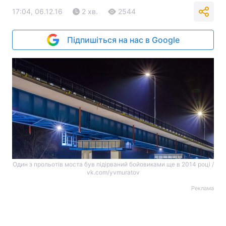
17:04, 06.12.16
2 хв.
2544
Підпишіться на нас в Google
Один з прольотів моста був підірваний бойовиками ще в 2014 році /
vk.com/yvmuratov
Реклама