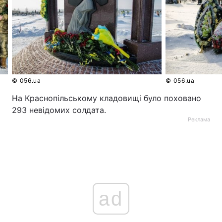
© 056.ua
© 056.ua
На Краснопільському кладовищі було поховано
293 невідомих солдата.
Реклама
ad