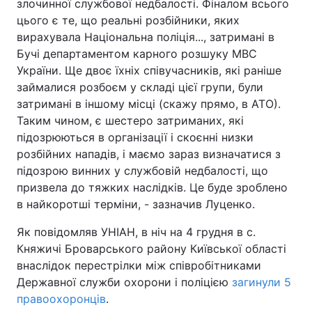
злочинної службової недбалості. Фіналом всього
цього є те, що реальні розбійники, яких
вирахувала Національна поліція..., затримані в
Бучі департаментом карного розшуку МВС
України. Ще двоє їхніх співучасників, які раніше
займалися розбоєм у складі цієї групи, були
затримані в іншому місці (скажу прямо, в АТО).
Таким чином, є шестеро затриманих, які
підозрюються в організації і скоєнні низки
розбійних нападів, і маємо зараз визначатися з
підозрою винних у службовій недбалості, що
призвела до тяжких наслідків. Це буде зроблено
в найкоротші терміни, - зазначив Луценко.
Як повідомляв УНІАН, в ніч на 4 грудня в с.
Княжичі Броварського району Київської області
внаслідок перестрілки між співробітниками
Державної служби охорони і поліцією
загинули 5
правоохоронців
.