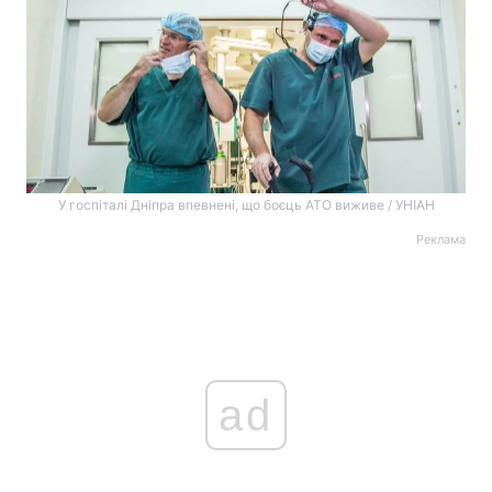
У госпіталі Дніпра впевнені, що боєць АТО виживе / УНІАН
Реклама
ad