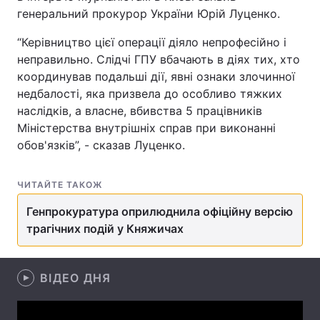
генеральний прокурор України Юрій Луценко.
“Керівництво цієї операції діяло непрофесійно і
неправильно. Слідчі ГПУ вбачають в діях тих, хто
Головна
Війна
координував подальші дії, явні ознаки злочинної
недбалості, яка призвела до особливо тяжких
Україна
Політика
наслідків, а власне, вбивства 5 працівників
Економіка
Світ
Міністерства внутрішніх справ при виконанні
обов'язків”, - сказав Луценко.
Спорт
Наука
ЧИТАЙТЕ ТАКОЖ
Техно і зв'язок
Лайт
Генпрокуратура оприлюднила офіційну версію
Зброя
Інциденти
трагічних подій у Княжичах
Здоров'я
Туризм
ВІДЕО ДНЯ
Цікавинки
Погода
Екологія
Регіони