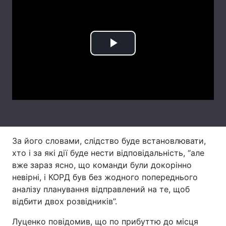
Лонгріди
Відео з Youtube
Статті
Play
Інтерв'ю
Думки
Video
Архів
Вакансії
Контакти
Послуги
За його словами, слідство буде встановлювати,
хто і за які дії буде нести відповідальність, “але
вже зараз ясно, що команди були докорінно
невірні, і КОРД був без жодного попереднього
аналізу планування відправлений на те, щоб
відбити двох розвідників”.
Луценко повідомив, що по прибуттю до місця