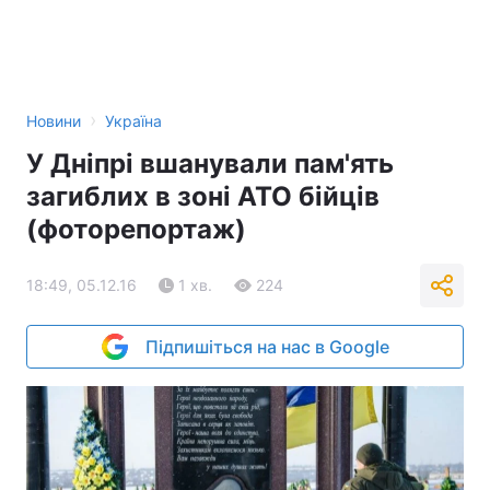
›
Новини
Україна
У Дніпрі вшанували пам'ять
загиблих в зоні АТО бійців
(фоторепортаж)
18:49, 05.12.16
1 хв.
224
Підпишіться на нас в Google