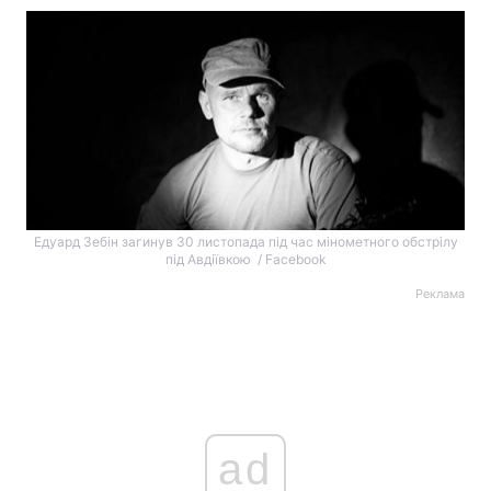
Едуард Зебін загинув 30 листопада під час мінометного обстрілу
під Авдіївкою / Facebook
Реклама
ad