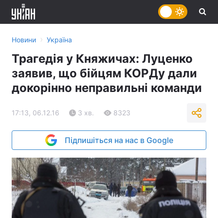
›
Новини
Україна
Трагедія у Княжичах: Луценко
заявив, що бійцям КОРДу дали
докорінно неправильні команди
17:13, 06.12.16
3 хв.
8323
Підпишіться на нас в Google