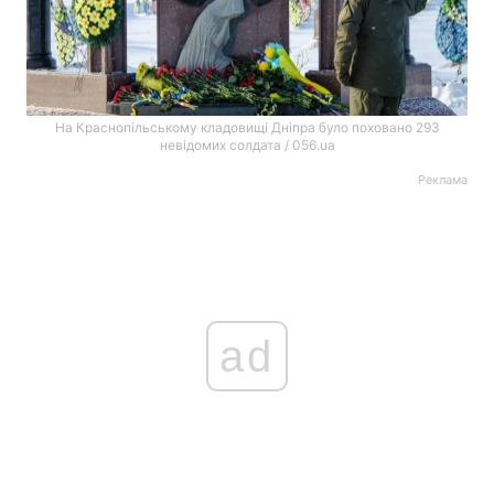
На Краснопільському кладовищі Дніпра було поховано 293
невідомих солдата / 056.ua
Реклама
ad