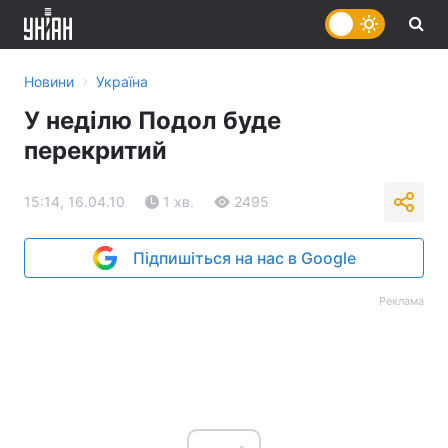
›
Новини
Україна
У неділю Подол буде
перекритий
15:14, 16.04.10
1 хв.
2495
Підпишіться на нас в Google
Реклама