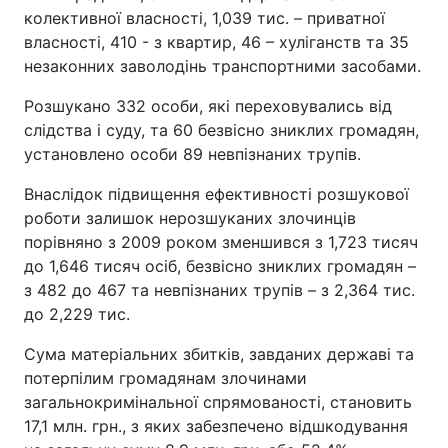
колективної власності, 1,039 тис. – приватної
власності, 410 - з квартир, 46 – хуліганств та 35
незаконних заволодінь транспортними засобами.
Розшукано 332 особи, які переховувались від
слідства і суду, та 60 безвісно зниклих громадян,
установлено особи 89 невпізнаних трупів.
Внаслідок підвищення ефективності розшукової
роботи залишок нерозшуканих злочинців
порівняно з 2009 роком зменшився з 1,723 тисяч
до 1,646 тисяч осіб, безвісно зниклих громадян –
з 482 до 467 та невпізнаних трупів – з 2,364 тис.
до 2,229 тис.
Сума матеріальних збитків, завданих державі та
потерпілим громадянам злочинами
загальнокримінальної спрямованості, становить
17,1 млн. грн., з яких забезпечено відшкодування