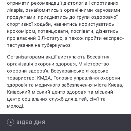
отримати рекомендації дієтологів і спортивних
лікарів, ознайомитись з органічними харчовими
продуктами, приєднатись до групи оздоровчої
спортивної ходьби, навчитись користуватись
Головна
Війна
крокоміром, потанцювати, поспівати, дізнатись
про власний ВІЛ-статус, а також пройти експрес-
Україна
Політика
тестування на туберкульоз.
Економіка
Світ
Організаторами акції виступають Всесвітня
організація охорони здоров’я, Міністерство
Спорт
Наука
охорони здоров’я, Всеукраїнське лікарське
Техно і зв'язок
Лайт
товариство, КМДА, Головне управління охорони
здоров’я та медичного забезпечення міста Києва,
Зброя
Інциденти
Київський міський центр здоров’я та міський
центр соціальних служб для дітей, сім’ї та
Здоров'я
Туризм
молоді.
Цікавинки
Погода
ВІДЕО ДНЯ
Екологія
Регіони