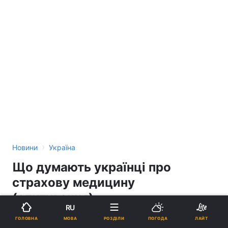
›
Новини
Україна
Що думають українці про
страхову медицину
(опитування)
RU
МОВА
ГОЛОВНА
РОЗДІЛИ
ПОГОДА
ЛАЙТ
12:53, 16.04.10
3 хв.
1989