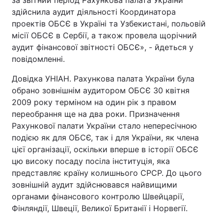
за звітний період Рахункова палата України
здійснила аудит діяльності Координатора
проектів ОБСЄ в Україні та Узбекистані, польовій
місії ОБСЄ в Сербії, а також провела щорічний
аудит фінансової звітності ОБСЄ», - йдеться у
повідомленні.
Довідка УНІАН. Рахункова палата України була
обрано зовнішнім аудитором ОБСЄ 30 квітня
2009 року терміном на один рік з правом
переобрання ще на два роки. Призначення
Рахункової палати України стало непересічною
подією як для ОБСЄ, так і для України, як члена
цієї організації, оскільки вперше в історії ОБСЄ
цю високу посаду посіла інституція, яка
представляє країну колишнього СРСР. До цього
зовнішній аудит здійснювався найвищими
органами фінансового контролю Швейцарії,
Фінляндії, Швеції, Великої Британії і Норвегії.