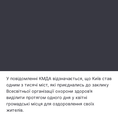
Лонгріди
Відео з Youtube
Статті
Інтерв'ю
Думки
Архів
Вакансії
Контакти
Послуги
У повідомленні КМДА відзначається, що Київ став
одним з тисячі міст, які приєднались до заклику
Всесвітньої організації охорони здоров’я
виділити протягом одного дня у квітні
громадські місця для оздоровлення своїх
жителів.