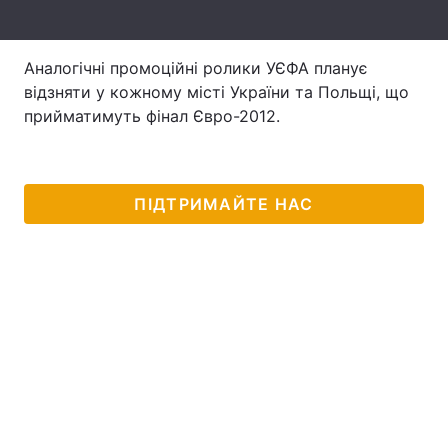
Лонгріди
Аналогічні промоційні ролики УЄФА планує
відзняти у кожному місті України та Польщі, що
Відео з Youtube
Статті
прийматимуть фінал Євро-2012.
Інтерв'ю
Думки
Архів
Вакансії
ПІДТРИМАЙТЕ НАС
Контакти
Послуги