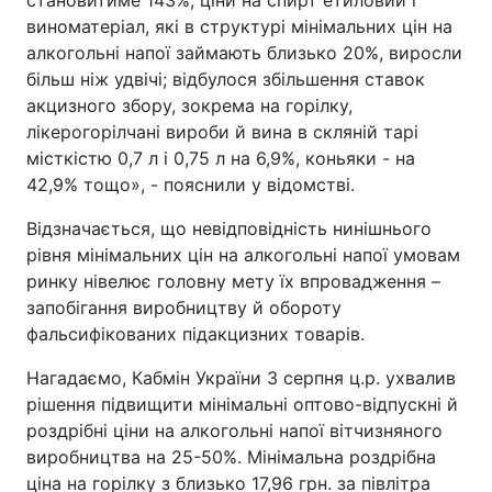
становитиме 143%; ціни на спирт етиловий і
виноматеріал, які в структурі мінімальних цін на
алкогольні напої займають близько 20%, виросли
більш ніж удвічі; відбулося збільшення ставок
акцизного збору, зокрема на горілку,
лікерогорілчані вироби й вина в скляній тарі
місткістю 0,7 л і 0,75 л на 6,9%, коньяки - на
42,9% тощо», - пояснили у відомстві.
Відзначається, що невідповідність нинішнього
рівня мінімальних цін на алкогольні напої умовам
ринку нівелює головну мету їх впровадження –
запобігання виробництву й обороту
фальсифікованих підакцизних товарів.
Нагадаємо, Кабмін України 3 серпня ц.р. ухвалив
рішення підвищити мінімальні оптово-відпускні й
роздрібні ціни на алкогольні напої вітчизняного
виробництва на 25-50%. Мінімальна роздрібна
ціна на горілку з близько 17,96 грн. за півлітра