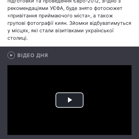
підготовки та проведення Євро-2012, згідно з
рекомендаціями УЄФА, буде знято фотосюжет
«привітання приймаючого міста», а також
групові фотографії киян. Зйомки відбуватимуться
Головна
Війна
у місцях, які стали візитівками української
столиці.
Україна
Політика
Економіка
Світ
ВІДЕО ДНЯ
Спорт
Наука
Техно і зв'язок
Лайт
Зброя
Інциденти
Play
Здоров'я
Туризм
Video
Цікавинки
Погода
Екологія
Регіони