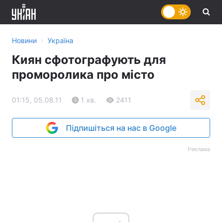
›
Новини
Україна
Киян сфотографують для
проморолика про місто
01:15, 05.08.11
1 хв.
2411
Підпишіться на нас в Google
Реклама