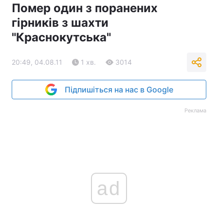
Помер один з поранених
гірників з шахти
"Краснокутська"
20:49, 04.08.11
1 хв.
3014
Підпишіться на нас в Google
Реклама
ad