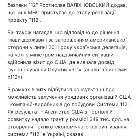
безпеки 112" Ростислав ВАЛІХНОВСЬКИЙ додав,
що нині МНС приступає до етапу реалізації
проекту "112".
Він також нагадав, що відповідно до рішення
глави держави і за запрошенням американської
сторони у липні 2011 року українська делегація,
на чолі з міністром надзвичайних ситуацій
здійснила візит до США, де вивчала досвід
функціонування Служби «911» (аналога системи
«112»).
В рамках візиту відбулися консультації про
можливість залучення урядових організацій США
і компаній-виробників до побудови Системи 112.
Як результат - Агентство США з торгівлі й
розвитку надало грант у розмірі 649 тис. дол. на
створення техніко-економічного обґрунтування
системи "112" в Україні, сказав