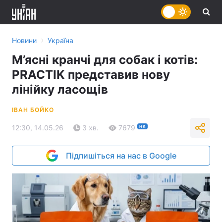
›
Новини
Україна
М’ясні кранчі для собак і котів:
PRACTIK представив нову
лінійку ласощів
ІВАН БОЙКО
12:30, 14.05.26
3 хв.
7679
НК
Підпишіться на нас в Google