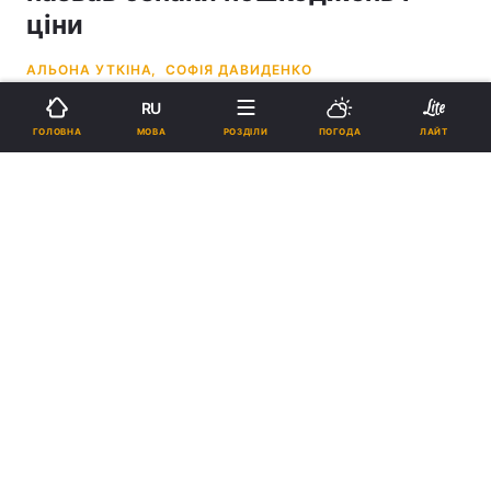
ціни
АЛЬОНА УТКІНА,
СОФІЯ ДАВИДЕНКО
RU
08:16, 14.05.26
8 хв.
971
УНІАН
МОВА
ГОЛОВНА
РОЗДІЛИ
ПОГОДА
ЛАЙТ
Підпишіться на нас в Google
Про пошкодження свідчать іржа, тріщини, здуття металу та
нерівномірне прогрівання батарей \ колаж УНІАН, фото pxhere com