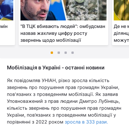
бмін
"В ТЦК вбивають людей": омбудсман
Де не 
назвав жахливу цифру росту
ділянц
звернень щодо мобілізації
можут
Мобілізація в Україні - останні новини
Як повідомляв УНІАН, різко зросла кількість
звернень про порушення прав громадян України,
пов'язаних з проведенням мобілізації. Як заявив
Уповноважений з прав людини Дмитро Лубінець,
кількість звернень про порушення прав громадян
України, пов’язаних з проведенням мобілізації у
порівнянні з 2022 роком
зросла в 333 рази.