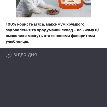
Лонгріди
Відео з Youtube
Статті
100% користь м’яса, максимум хрумкого
задоволення та продуманий склад – ось чому ці
Інтерв'ю
Думки
смаколики можуть стати новими фаворитами
улюбленців.
Архів
Вакансії
Контакти
ВІДЕО ДНЯ
Послуги