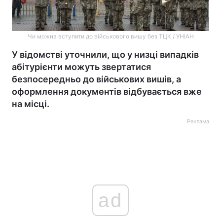
Чи можна вступити до військового вишу без ТЦК / УНІАН
У відомстві уточнили, що у низці випадків
абітурієнти можуть звертатися
безпосередньо до військових вишів, а
оформлення документів відбувається вже
на місці.
Реклама
ad