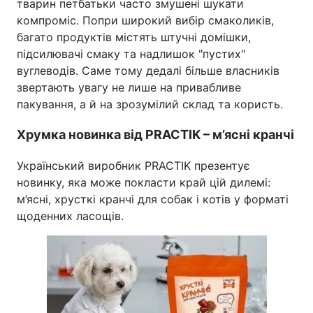
тварин петбатьки часто змушені шукати
компроміс. Попри широкий вибір смаколиків,
багато продуктів містять штучні домішки,
підсилювачі смаку та надлишок "пустих"
Головна
Війна
вуглеводів. Саме тому дедалі більше власників
звертають увагу не лише на привабливе
Україна
Політика
пакування, а й на зрозумілий склад та користь.
Економіка
Світ
Хрумка новинка від PRACTIK – м’ясні кранчі
Спорт
Наука
Український виробник PRACTIK презентує
новинку, яка може покласти край цій дилемі:
Техно і зв'язок
Лайт
м’ясні, хрусткі кранчі для собак і котів у форматі
Зброя
Інциденти
щоденних ласощів.
Здоров'я
Туризм
Цікавинки
Погода
Екологія
Регіони