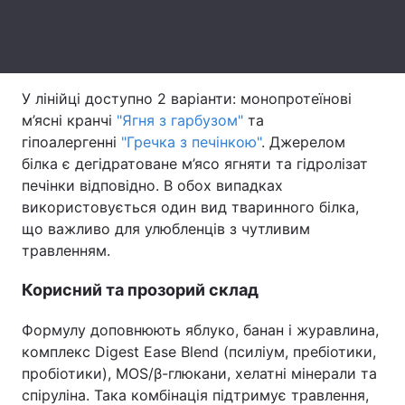
Тема оформлення
У лінійці доступно 2 варіанти: монопротеїнові
м’ясні кранчі
"Ягня з гарбузом"
та
гіпоалергенні
"Гречка з печінкою"
. Джерелом
білка є дегідратоване м’ясо ягняти та гідролізат
печінки відповідно. В обох випадках
використовується один вид тваринного білка,
що важливо для улюбленців з чутливим
травленням.
Корисний та прозорий склад
Формулу доповнюють яблуко, банан і журавлина,
комплекс Digest Ease Blend (псиліум, пребіотики,
пробіотики), MOS/β-глюкани, хелатні мінерали та
спіруліна. Така комбінація підтримує травлення,