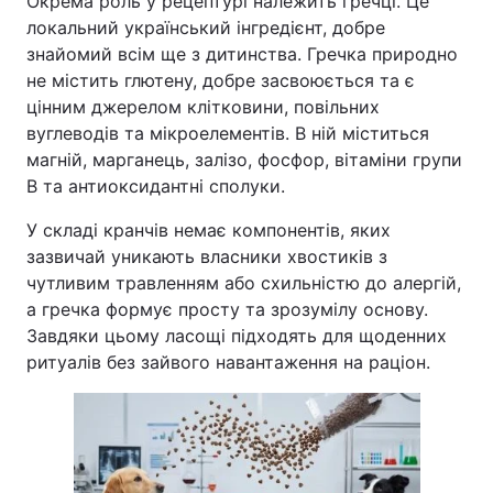
Окрема роль у рецептурі належить гречці. Це
локальний український інгредієнт, добре
знайомий всім ще з дитинства. Гречка природно
не містить глютену, добре засвоюється та є
цінним джерелом клітковини, повільних
вуглеводів та мікроелементів. В ній міститься
магній, марганець, залізо, фосфор, вітаміни групи
B та антиоксидантні сполуки.
У складі кранчів немає компонентів, яких
зазвичай уникають власники хвостиків з
чутливим травленням або схильністю до алергій,
а гречка формує просту та зрозумілу основу.
Завдяки цьому ласощі підходять для щоденних
ритуалів без зайвого навантаження на раціон.