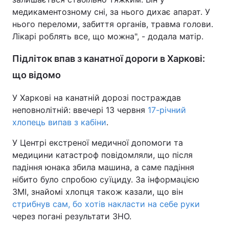
медикаментозному сні, за нього дихає апарат. У
нього переломи, забиття органів, травма голови.
Лікарі роблять все, що можна", - додала матір.
Підліток впав з канатної дороги в Харкові:
що відомо
У Харкові на канатній дорозі постраждав
неповнолітній: ввечері 13 червня
17-річний
хлопець випав з кабіни
.
У Центрі екстреної медичної допомоги та
медицини катастроф повідомляли, що після
падіння юнака збила машина, а саме падіння
нібито було спробою суїциду. За інформацією
ЗМІ, знайомі хлопця також казали, що він
стрибнув сам, бо хотів накласти на себе руки
через погані результати ЗНО.