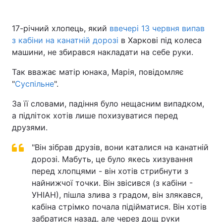
17-річний хлопець, який
ввечері 13 червня випав
з кабіни на канатній дорозі
в Харкові під колеса
машини, не збирався накладати на себе руки.
Так вважає матір юнака, Марія, повідомляє
"
Суспільне
".
За її словами, падіння було нещасним випадком,
а підліток хотів лише похизуватися перед
друзями.
"Він зібрав друзів, вони каталися на канатній
дорозі. Мабуть, це було якесь хизування
перед хлопцями - він хотів стрибнути з
найнижчої точки. Він звісився (з кабіни -
УНІАН), пішла злива з градом, він злякався,
кабіна стрімко почала підійматися. Він хотів
забратися назад, але через дощ руки