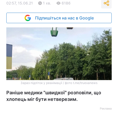
02:57, 15.06.21
1 хв.
6186
Підпишіться на нас в Google
Зараз підліток у реанімації / фото t.me/truexanews
Раніше медики "швидкої" розповіли, що
хлопець міг бути нетверезим.
Реклама