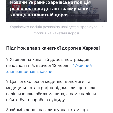
Новини України: харківська поліція
розповіла нові деталі травмування
хлопця на канатній дорозі
Харківська поліція розповіла нові деталі травмування
хлопця на канатній дорозі
Підліток впав з канатної дороги в Харкові
У Харкові на канатній дорозі постраждав
неповнолітній: ввечері 13 червня
17-річний
хлопець випав з кабіни
.
У Центрі екстреної медичної допомоги та
медицини катастроф повідомляли, що після
падіння юнака збила машина, а саме падіння
нібито було спробою суїциду.
Знайомі хлопця казали журналістам, що