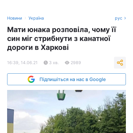
›
Новини
Україна
рус
Мати юнака розповіла, чому її
син міг стрибнути з канатної
дороги в Харкові
16:39, 14.06.21
3 хв.
2989
Підпишіться на нас в Google