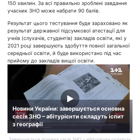
150 хвилин. За всі правильно зроблені завдання
учасник ЗНО може набрати 90 балів.
Результат цього тестування буде зараховано як
результат державної підсумкової атестації для
учнів (слухачів, студентів) закладів освіти, які у
2021 році завершують здобуття повної загальної
середньої освіти, й буде використано під час
прийому до закладів вищої освіти.
Новини України: завершується основна
сесія ЗНО – абітурієнти складуть іспит
з географії
Завершується основна сесія ЗНО – абітурієнти складуть