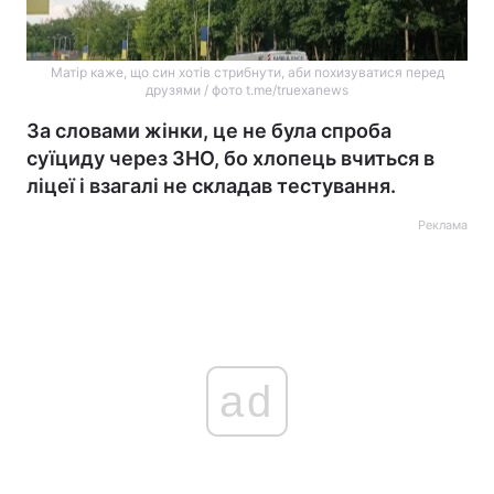
Матір каже, що син хотів стрибнути, аби похизуватися перед
друзями / фото t.me/truexanews
За словами жінки, це не була спроба
суїциду через ЗНО, бо хлопець вчиться в
ліцеї і взагалі не складав тестування.
Реклама
ad