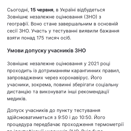
Сьогодні,
15 червня
, в Україні відбудеться
Зовнішнє незалежне оцінювання (ЗНО) з
географії. Воно стане завершальним в основній
Головна
Війна
сесії ЗНО. Участь у тестуванні виявили бажання
взяти понад 175 тисяч осіб.
Україна
Політика
Умови допуску учасників ЗНО
Економіка
Світ
Зовнішнє незалежне оцінювання у 2021 році
Спорт
Наука
проходить із дотриманням карантинних правил,
Техно і зв'язок
Лайт
запроваджених через коронавірус. Його
учасники, зокрема, повинні зберігати соціальну
Зброя
Інциденти
дистанцію та виконувати інші рекомендації
медиків.
Здоров'я
Туризм
Допуск учасників до пункту тестування
Цікавинки
Погода
здійснюватиметься з 9:50 і до 10:50. Його
процедура передбачає проходження термометрії
Екологія
Регіони