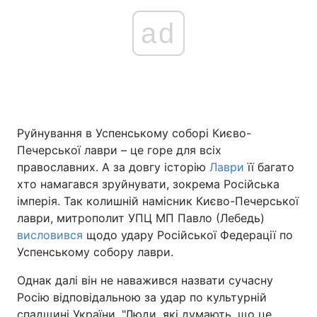
ad
Руйнування в Успенському соборі Києво-
Печерської лаври – це горе для всіх
православних. А за довгу історію
Лаври
її багато
хто намагався зруйнувати, зокрема Російська
імперія. Так колишній намісник Києво-Печерської
лаври, митрополит УПЦ МП Павло (Лебедь)
висловився
щодо удару Російської Федерації по
Успенському собору лаври.
Однак далі він не наважився назвати сучасну
Росію відповідальною за удар по культурній
спадщині України. "Люди, які думають, що це