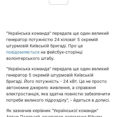
Головна
Війна
"Українська команда" передала ще один великий
Україна
Політика
генератор потужністю 24 кіловат 5 окремій
штурмовій Київській бригаді. Про це
Економіка
Світ
повідомляється
на фейсбук-сторінці
Спорт
Наука
волонтерського штабу.
"Українська команда" передала ще один великий
Техно і зв'язок
Лайт
генератор 5 окремій штурмовій Київській
Зброя
Інциденти
бригаді. Його потужність - 24 кВт. Це не просто
автономне джерело живлення, а справжня
Здоров'я
Туризм
електростанція, яка здатна повністю забезпечити
потреби великого підрозділу", - йдеться в дописі.
Цікавинки
Погода
Як зазначив керівник "Української команди"
Екологія
Регіони
Артур Палатний, генератор допоможе бійцям