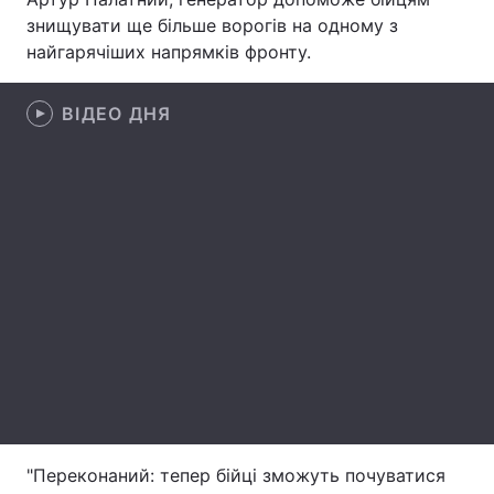
знищувати ще більше ворогів на одному з
Лонгріди
найгарячіших напрямків фронту.
Відео з Youtube
Статті
ВІДЕО ДНЯ
Інтерв'ю
Думки
Архів
Вакансії
Контакти
Послуги
"Переконаний: тепер бійці зможуть почуватися