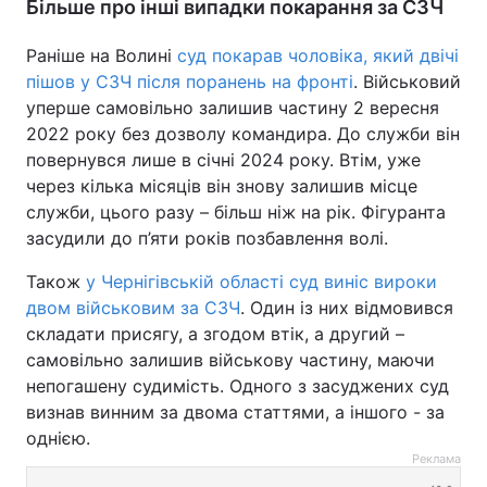
Більше про інші випадки покарання за СЗЧ
Раніше на Волині
суд покарав чоловіка, який двічі
пішов у СЗЧ після поранень на фронті
. Військовий
уперше самовільно залишив частину 2 вересня
2022 року без дозволу командира. До служби він
повернувся лише в січні 2024 року. Втім, уже
через кілька місяців він знову залишив місце
служби, цього разу – більш ніж на рік. Фігуранта
засудили до п’яти років позбавлення волі.
Також
у Чернігівській області суд виніс вироки
двом військовим за СЗЧ
. Один із них відмовився
складати присягу, а згодом втік, а другий –
самовільно залишив військову частину, маючи
непогашену судимість. Одного з засуджених суд
визнав винним за двома статтями, а іншого - за
однією.
Реклама