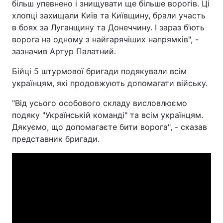
більш упевнено і знищувати ще більше ворогів. Ці
хлопці захищали Київ та Київщину, брали участь
Тема оформлення
в боях за Луганщину та Донеччину. І зараз б’ють
ворога на одному з найгарячіших напрямків", -
зазначив Артур Палатний.
Бійці 5 штурмової бригади подякували всім
українцям, які продовжують допомагати війську.
"Від усього особового складу висловлюємо
подяку "Українській команді" та всім українцям.
Дякуємо, що допомагаєте бити ворога", - сказав
представник бригади.