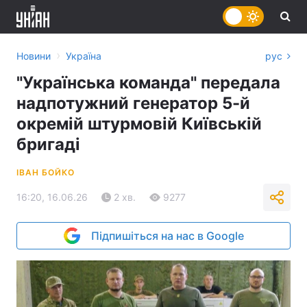
›
Новини
Україна
рус
"Українська команда" передала
надпотужний генератор 5-й
окремій штурмовій Київській
бригаді
ІВАН БОЙКО
16:20, 16.06.26
2 хв.
9277
Підпишіться на нас в Google