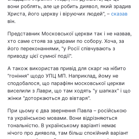
вони роблять, але це робить диявол, який зрадив
Христа, його церкву і віруючих людей", –
сказав
він.
Представник Московської церкви так і не назвав,
хто саме стояв за ударами по собору. Хоча, за
його переконаннями, "у Росії співчувають з
приводу цієї сумної події".
А також використав привід для скарг на нібито
"гоніння" щодо УПЦ МП. Наприклад, йому не
сподобалося, що парафіян московської церкви
виселили з Лаври, що там ходять "у шапках" і що
жінки "доторкаються до вівтаря".
При цьому є два звернення Павла – російською
та українською мовами. Вони відрізняються
тональністю. В українському варіанті немає
нічого про диявола, там більш спокійний варіант