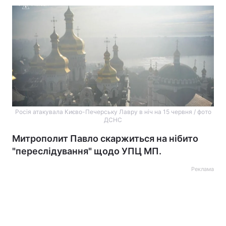
Росія атакувала Києво-Печерську Лавру в ніч на 15 червня / фото
ДСНС
Митрополит Павло скаржиться на нібито
"переслідування" щодо УПЦ МП.
Реклама