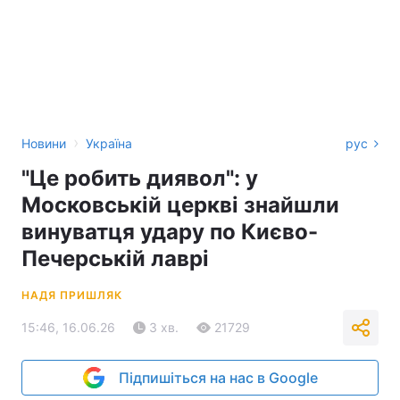
›
Новини
Україна
рус
"Це робить диявол": у
Московській церкві знайшли
винуватця удару по Києво-
Печерській лаврі
НАДЯ ПРИШЛЯК
15:46, 16.06.26
3 хв.
21729
Підпишіться на нас в Google