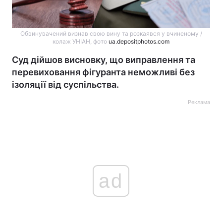
Обвинувачений визнав свою вину та розкаявся у вчиненому /
колаж УНІАН, фото
ua.depositphotos.com
Суд дійшов висновку, що виправлення та
перевиховання фігуранта неможливі без
ізоляції від суспільства.
Реклама
ad