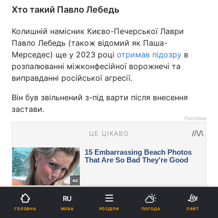
Хто такий Павло Лебедь
Колишній намісник Києво-Печерської Лаври
Павло Лебедь (також відомий як Паша-
Мерседес) ще у 2023 році
отримав підозру
в
розпалюванні міжконфесійної ворожнечі та
виправданні російської агресії.
Він був звільнений з-під варти після внесення
застави.
Реклама
RU
МОВА
ГОЛОВНА
РОЗДІЛИ
ПОГОДА
ЛАЙТ