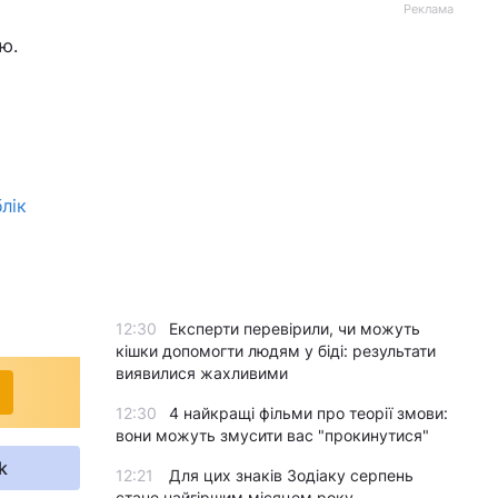
Реклама
ю.
лік
12:30
Експерти перевірили, чи можуть
кішки допомогти людям у біді: результати
виявилися жахливими
12:30
4 найкращі фільми про теорії змови:
вони можуть змусити вас "прокинутися"
k
12:21
Для цих знаків Зодіаку серпень
стане найгіршим місяцем року