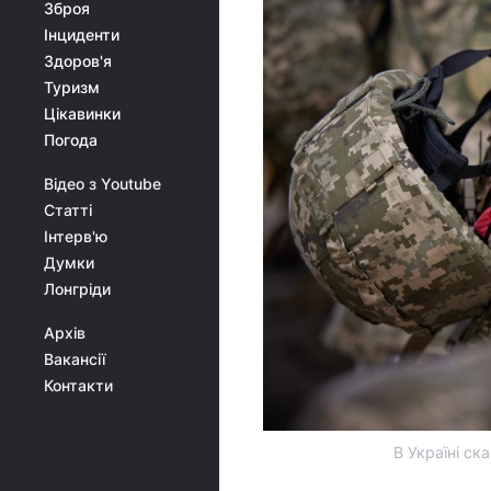
Зброя
Інциденти
Здоров'я
Туризм
Цікавинки
Погода
Відео з Youtube
Статті
Інтерв'ю
Думки
Лонгріди
Архів
Вакансії
Контакти
В Україні ск