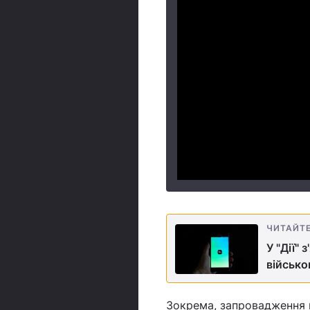
ЧИТАЙТ
У "Дії"
військо
Зокрема, запровадження 