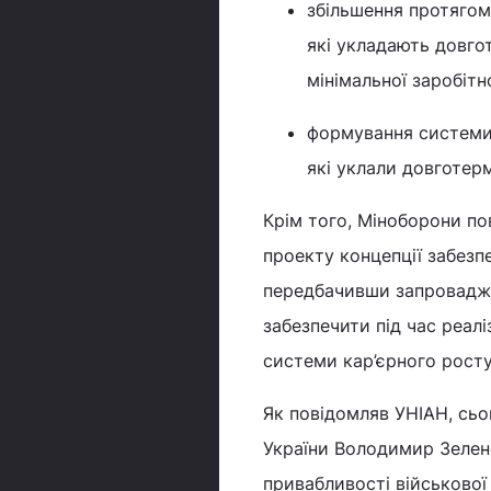
збільшення протягом
які укладають довго
мінімальної заробітно
формування системи 
які уклали довготерм
Крім того, Міноборони по
проекту концепції забезп
передбачивши запровадже
забезпечити під час реал
системи кар’єрного росту
Як повідомляв УНІАН, сьог
України Володимир Зеленс
привабливості військової