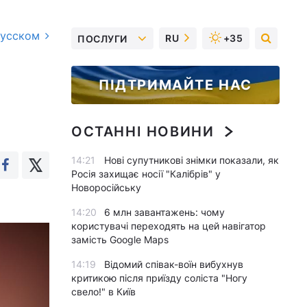
русском
RU
+35
ПОСЛУГИ
ПІДТРИМАЙТЕ НАС
ОСТАННІ НОВИНИ
14:21
Нові супутникові знімки показали, як
Росія захищає носії "Калібрів" у
Новоросійську
14:20
6 млн завантажень: чому
користувачі переходять на цей навігатор
замість Google Maps
14:19
Відомий співак-воїн вибухнув
критикою після приїзду соліста "Ногу
свело!" в Київ