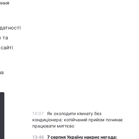
ення
датності
и та
 сайті
на
14:07
Як охолодити кімнату без
кондиціонера: копійчаний прийом починає
працювати миттєво
13:46
7 серпня Україну накриє негода: