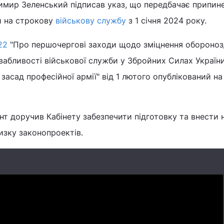
имир Зеленський підписав указ, що передбачає припин
и на строкову
військову службу
з 1 січня 2024 року.
22
"Про першочергові заходи щодо зміцнення обороноз
абливості військової служби у Збройних Силах Україн
асад професійної армії" від 1 лютого опублікований на
т доручив Кабінету забезпечити підготовку та внести 
изку законопроектів.