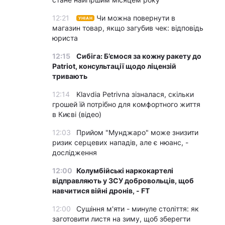
12:21
Чи можна повернути в
УНІАН
магазин товар, якщо загубив чек: відповідь
юриста
12:15
Сибіга: Б’ємося за кожну ракету до
Patriot, консультації щодо ліцензій
тривають
12:14
Klavdia Petrivna зізналася, скільки
грошей їй потрібно для комфортного життя
в Києві (відео)
12:03
Прийом "Мунджаро" може знизити
ризик серцевих нападів, але є нюанс, -
дослідження
12:00
Колумбійські наркокартелі
відправляють у ЗСУ добровольців, щоб
навчитися війні дронів, - FT
12:00
Сушіння м'яти - минуле століття: як
заготовити листя на зиму, щоб зберегти