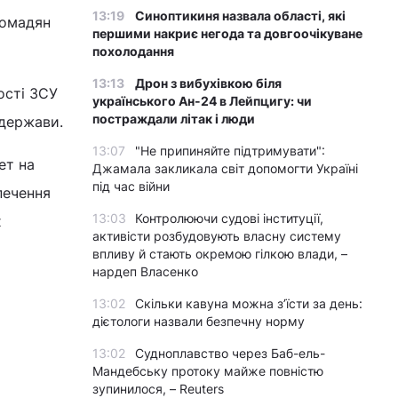
13:19
Синоптикиня назвала області, які
ромадян
першими накриє негода та довгоочікуване
похолодання
13:13
Дрон з вибухівкою біля
ості ЗСУ
українського Ан-24 в Лейпцигу: чи
постраждали літак і люди
 держави.
13:07
"Не припиняйте підтримувати":
ет на
Джамала закликала світ допомогти Україні
під час війни
печення
13:03
Контролюючи судові інституції,
х
активісти розбудовують власну систему
впливу й стають окремою гілкою влади, –
нардеп Власенко
13:02
Скільки кавуна можна з’їсти за день:
дієтологи назвали безпечну норму
13:02
Судноплавство через Баб-ель-
Мандебську протоку майже повністю
зупинилося, – Reuters