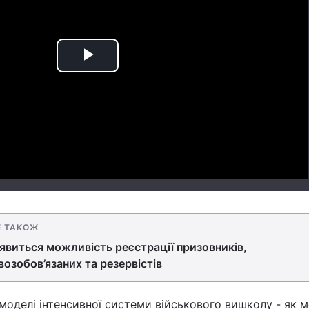
Play
Video
Е ТАКОЖ
 з'явиться можливість реєстрації призовників,
возобов’язаних та резервістів
моделі інтенсивної системи військового вишколу - як 