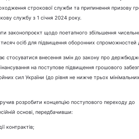
оходження строкової служби та припинення призову г
кову службу з 1 січня 2024 року.
ати законопроєкт щодо поетапного збільшення чисельн
0 тисяч осіб для підвищення оборонних спроможностей
ає стосуватися внесення змін до закону про держбюдж
фінансування на поступове підвищення грошового забез
йних сил України (до рівня не нижче трьох мінімальни
ручив розробити концепцію поступового переходу до
ійній основі, передбачивши:
ії контрактів;