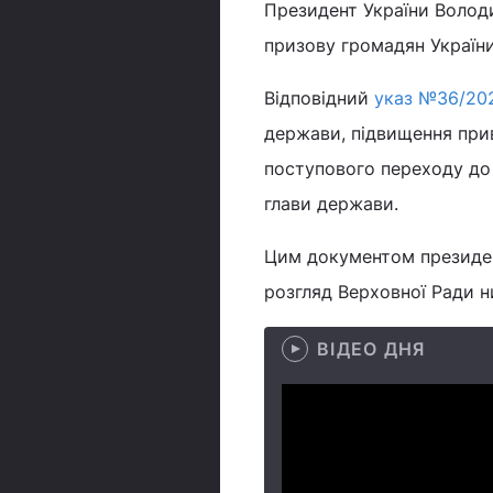
Президент України Волод
призову громадян Україн
Відповідний
указ №36/20
держави, підвищення прив
поступового переходу до з
глави держави.
Цим документом президен
розгляд Верховної Ради н
ВІДЕО ДНЯ