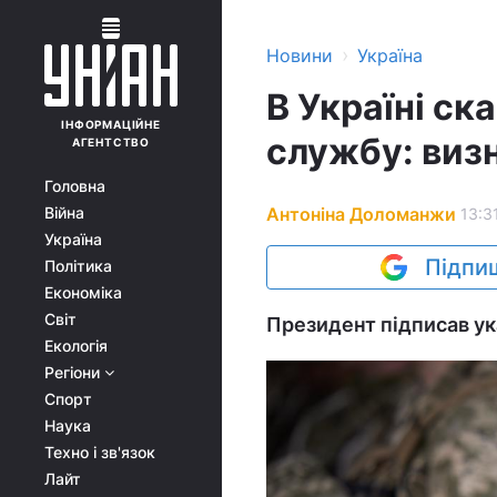
›
Новини
Україна
В Україні ск
ІНФОРМАЦІЙНЕ
службу: виз
АГЕНТСТВО
Головна
Антоніна Доломанжи
Війна
13:31
Україна
Підпиш
Політика
Економіка
Світ
Президент підписав ук
Екологія
Регіони
Спорт
Наука
Техно і зв'язок
Лайт