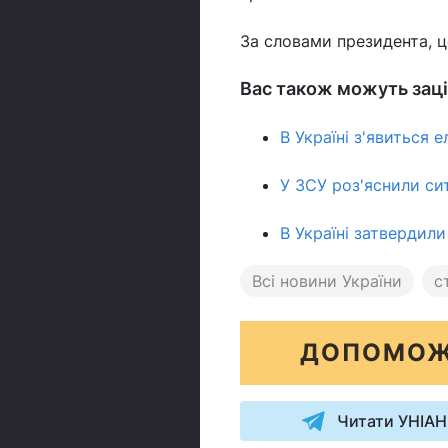
За словами президента, ц
Вас також можуть заці
В Україні з'явиться
У ЗСУ роз'яснили си
В Україні затвердили
Всі новини України
с
ДОПОМОЖ
Читати УНІАН