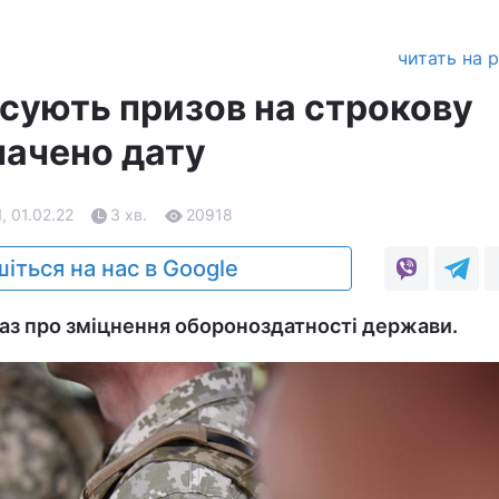
читать на 
асують призов на строкову
начено дату
, 01.02.22
3 хв.
20918
іться на нас в Google
аз про зміцнення обороноздатності держави.