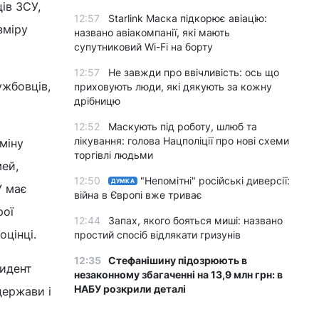
ів ЗСУ,
12:57
Starlink Маска підкорює авіацію:
зміру
названо авіакомпанії, які мають
супутниковий Wi-Fi на борту
12:57
Не завжди про ввічливість: ось що
ужбовців,
приховують люди, які дякують за кожну
дрібницю
12:52
Маскують під роботу, шлюб та
лікування: голова Нацполіції про нові схеми
міну
торгівлі людьми
мей,
12:50
"Непомітні" російські диверсії:
ДУМКА
У має
війна в Європі вже триває
рої
12:44
Запах, якого бояться миші: названо
оцінці.
простий спосіб відлякати гризунів
12:35
Стефанішину підозрюють в
зидент
незаконному збагаченні на 13,9 млн грн: в
НАБУ розкрили деталі
держави і