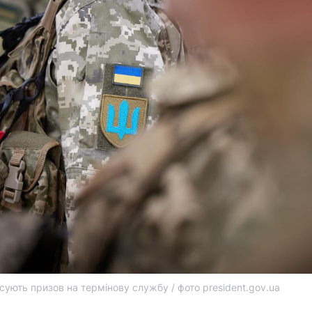
асують призов на термінову службу / фото president.gov.ua