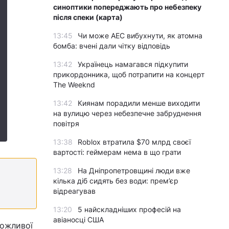
синоптики попереджають про небезпеку
після спеки (карта)
13:45
Чи може АЕС вибухнути, як атомна
бомба: вчені дали чітку відповідь
13:42
Українець намагався підкупити
прикордонника, щоб потрапити на концерт
The Weeknd
13:42
Киянам порадили менше виходити
на вулицю через небезпечне забруднення
повітря
13:38
Roblox втратила $70 млрд своєї
вартості: геймерам нема в що грати
13:28
На Дніпропетровщині люди вже
кілька діб сидять без води: прем’єр
відреагував
13:20
5 найскладніших професій на
авіаносці США
можливої