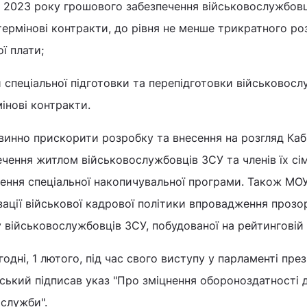
 2023 року грошового забезпечення військовослужбовц
термінові контракти, до рівня не менше трикратного ро
ї плати;
спеціальної підготовки та перепідготовки військовосл
інові контракти.
винно прискорити розробку та внесення на розгляд Каб
ечення житлом військовослужбовців ЗСУ та членів їх сі
ння спеціальної накопичувальної програми. Також МО
ізації військової кадрової політики впровадження прозо
 військовослужбовців ЗСУ, побудованої на рейтинговій 
одні, 1 лютого, під час свого виступу у парламенті пре
ький підписав указ "Про зміцнення обороноздатності 
 служби".