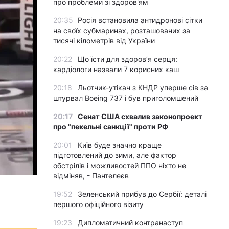
про проблеми зі здоров'ям
20:35
Росія встановила антидронові сітки
на своїх субмаринах, розташованих за
тисячі кілометрів від України
20:22
Що їсти для здоров’я серця:
кардіологи назвали 7 корисних каш
20:18
Льотчик-утікач з КНДР уперше сів за
штурвал Boeing 737 і був приголомшений
20:17
Сенат США схвалив законопроект
про "пекельні санкції" проти РФ
20:01
Київ буде значно краще
підготовлений до зими, але фактор
обстрілів і можливостей ППО ніхто не
відміняв, - Пантелеєв
19:52
Зеленський прибув до Сербії: деталі
першого офіційного візиту
19:23
Дипломатичний контранаступ