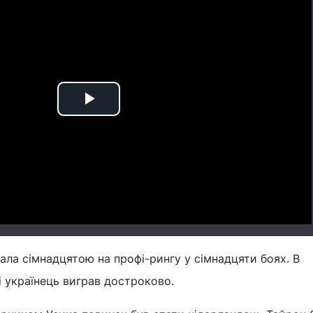
Play
Video
ала сімнадцятою на профі-рингу у сімнадцяти боях. В
і українець виграв достроково.