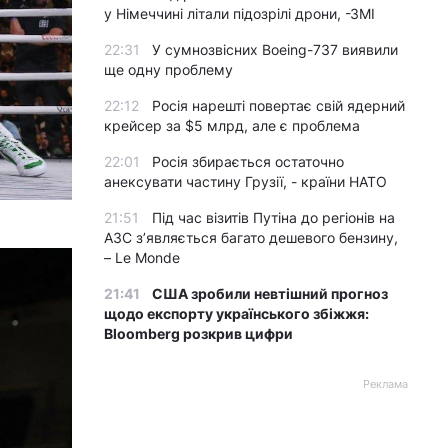
у Німеччині літали підозрілі дрони, -ЗМІ
22:31
У сумнозвісних Boeing-737 виявили
ще одну проблему
22:12
Росія нарешті повертає свій ядерний
крейсер за $5 млрд, але є проблема
22:01
Росія збирається остаточно
анексувати частину Грузії, - країни НАТО
21:51
Під час візитів Путіна до регіонів на
АЗС з’являється багато дешевого бензину,
– Le Monde
21:41
США зробили невтішний прогноз
щодо експорту українського збіжжя:
Bloomberg розкрив цифри
Реклама