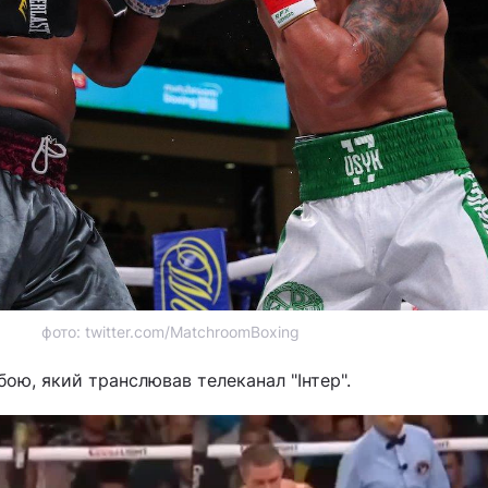
фото: twitter.com/MatchroomBoxing
бою, який транслював телеканал "Інтер".