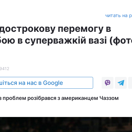
читать на 
 дострокову перемогу в
ою в суперважкій вазі (фот
9412
іться на нас в Google
з проблем розібрався з американцем Чаззом