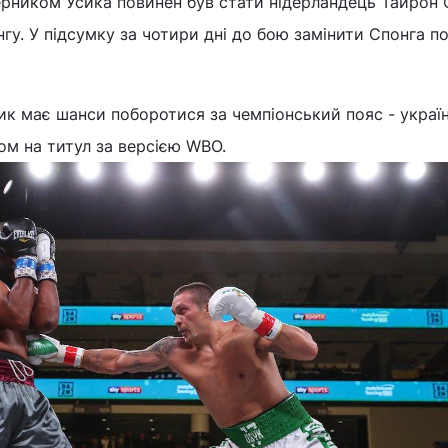
рником Усика повинен був стати нідерландець Тайрон 
нгу. У підсумку за чотири дні до бою замінити Спонга п
к має шанси поборотися за чемпіонський пояс - украї
ом на титул за версією WBO.