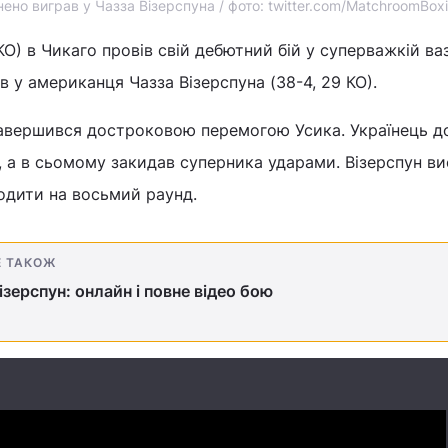
но виграв у Чазза Візерспуна / фото: twitter.com/MatchroomBox
КО) в Чикаго провів свій дебютний бій у суперважкій ваз
в у американця Чазза Візерспуна (38-4, 29 КО).
 завершився достроковою перемогою Усика. Українець д
, а в сьомому закидав суперника ударами. Візерспун ви
одити на восьмий раунд.
Е ТАКОЖ
Візерспун: онлайн і повне відео бою