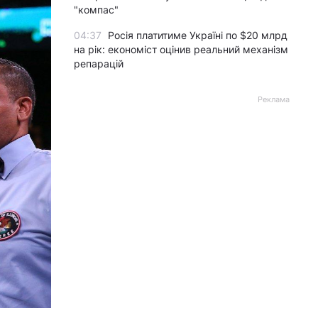
"компас"
04:37
Росія платитиме Україні по $20 млрд
на рік: економіст оцінив реальний механізм
репарацій
Реклама