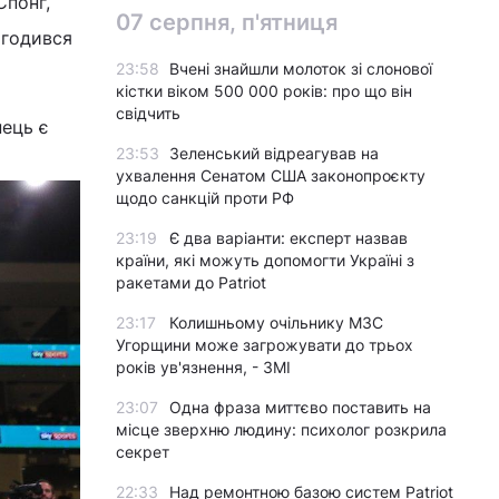
Спонг,
07 серпня, п'ятниця
огодився
23:58
Вчені знайшли молоток зі слонової
кістки віком 500 000 років: про що він
свідчить
нець є
23:53
Зеленський відреагував на
ухвалення Сенатом США законопроєкту
щодо санкцій проти РФ
23:19
Є два варіанти: експерт назвав
країни, які можуть допомогти Україні з
ракетами до Patriot
23:17
Колишньому очільнику МЗС
Угорщини може загрожувати до трьох
років ув'язнення, - ЗМІ
23:07
Одна фраза миттєво поставить на
місце зверхню людину: психолог розкрила
секрет
22:33
Над ремонтною базою систем Patriot