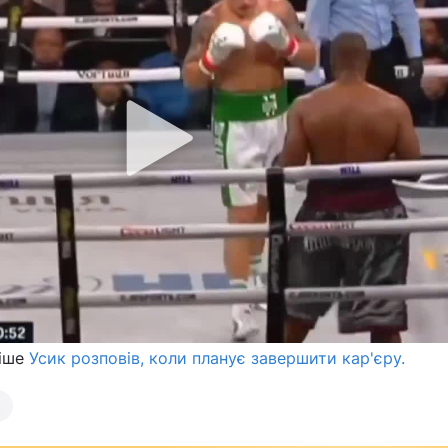
ніше
Усик розповів, коли планує завершити кар'єру.
к