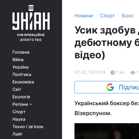
›
›
Новини
Спорт
Бокс
Усик здобув
ІНФОРМАЦІЙНЕ
дебютному б
АГЕНТСТВО
відео)
Головна
Війна
Україна
07:42, 13.10.19
1 хв.
1
Політика
Економіка
Підпиш
Світ
Екологія
Український боксер бе
Регіони
Спорт
Візерспуном.
Наука
Техно і зв'язок
Лайт