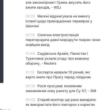
але законопроект Грема змусить його
вжити заходів, - WSJ
02:23
Мелоні відреагувала на вимогу
Іспанії щодо прикордонних перевірок у
Шенгені
02:18
Сонячна електростанція
перегородила давні маршрути тварин: вони
знайшли вихід
01:44
Саудівська Аравія, Пакистан і
Туреччина уклали угоду про взаємну
оборону, - Reuters
01:15
Експерти назвали 10 речей, які
варто знати про Прагу перед поїздкою
00:32
Росія просуває іноземним
замовникам нову ракету для Су-57, - ЗМІ
00:05
Старий монітор ще рано викидати:
як використати його повторно з користю