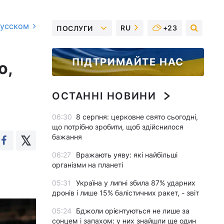
русском
RU
+23
ПОСЛУГИ
ПІДТРИМАЙТЕ НАС
о,
ОСТАННІ НОВИНИ
06:30
8 серпня: церковне свято сьогодні,
що потрібно зробити, щоб здійснилося
бажання
06:27
Вражають уяву: які найбільші
організми на планеті
05:31
Україна у липні збила 87% ударних
дронів і лише 15% балістичних ракет, - звіт
05:24
Бджоли орієнтуються не лише за
сонцем і запахом: у них знайшли ще один