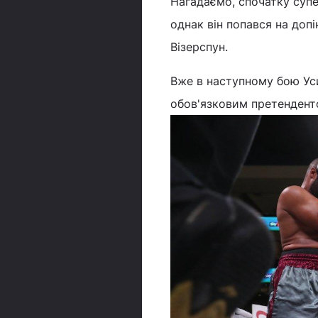
Нагадаємо, спочатку супе
однак він попався на допі
Візерспун.
Вже в наступному бою Уси
обов'язковим претендент