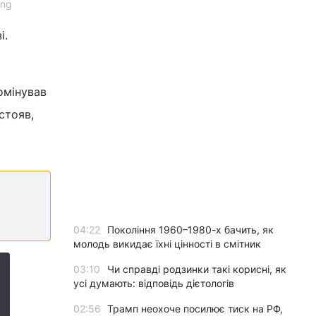
ing
і.
омінував
стояв,
04:22
Покоління 1960–1980-х бачить, як
молодь викидає їхні цінності в смітник
03:10
Чи справді родзинки такі корисні, як
усі думають: відповідь дієтологів
02:56
Трамп неохоче посилює тиск на РФ,