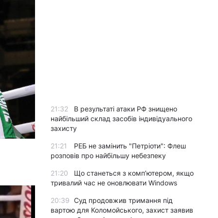
21:32
В результаті атаки РФ знищено
найбільший склад засобів індивідуального
захисту
21:21
РЕБ не замінить "Петріоти": Флеш
розповів про найбільшу небезпеку
21:20
Що станеться з комп’ютером, якщо
тривалий час не оновлювати Windows
20:39
Суд продовжив тримання під
вартою для Коломойського, захист заявив