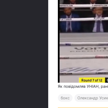
Як повідомляв УНІАН, ра
бокс
Олександр Уси