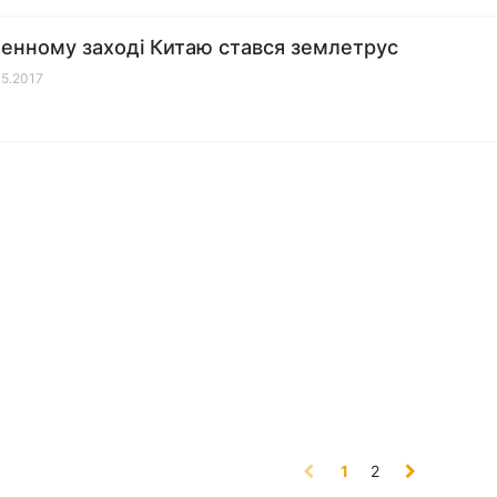
денному заході Китаю стався землетрус
05.2017
(current)
1
2