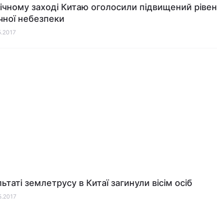
нічному заході Китаю оголосили підвищений ріве
чної небезпеки
5.2017
ьтаті землетрусу в Китаї загинули вісім осіб
5.2017