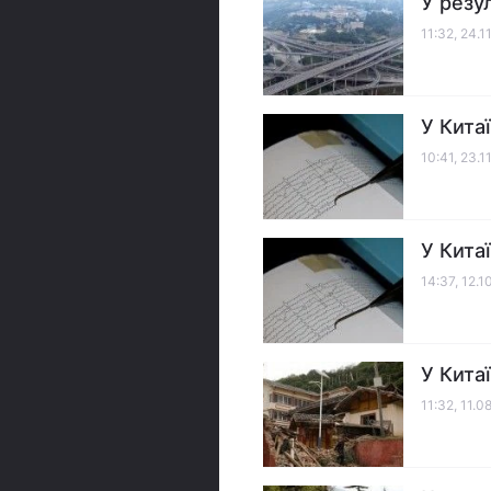
У резу
11:32, 24.1
У Кита
10:41, 23.1
У Кита
14:37, 12.1
У Кита
11:32, 11.0