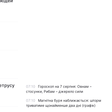
 людей
летрусу
07:10
Гороскоп на 7 серпня: Овнам –
стосунки, Рибам – джерело сили
07:10
Магнітна буря наближається: шторм
триватиме щонайменше два дні (графік)