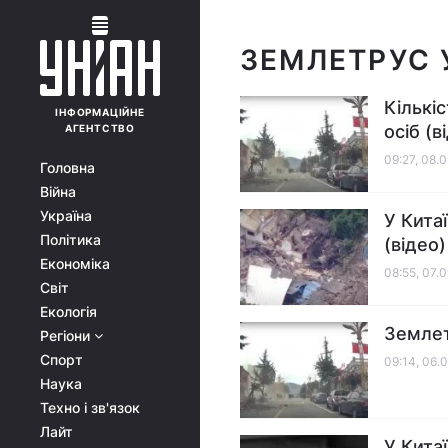
ЗЕМЛЕТРУС 
Кількі
ІНФОРМАЦІЙНЕ
осіб (в
АГЕНТСТВО
09:27, 08.
Головна
Війна
Україна
У Кита
Політика
(відео)
Економіка
08:55, 07.
Світ
Екологія
Землет
Регіони
Спорт
09:14, 06.
Наука
Техно і зв'язок
Лайт
У Кита