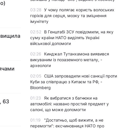
ео)
03:28
У чому полягає користь волоських
горіхів для серця, мозку та зміцнення
імунітету
02:52
В Генштабі ЗСУ повідомили, на яку
ревищила
суму країни НАТО виділять Україні
військової допомоги
02:26
Кинджал Тутанхамона виявився
викуваним із позаземного металу, -
археологи
сячами
02:05
США запровадили нові санкції проти
Куби за співпрацю з Китаєм та РФ, -
Bloomberg
01:23
Як вибратися з багнюки на
, 63
автомобілі: названо простий предмет у
салоні, що може допомогти
01:19
"Достатньо, щоб вижити, а не
перемогти": ексчиновниця НАТО про