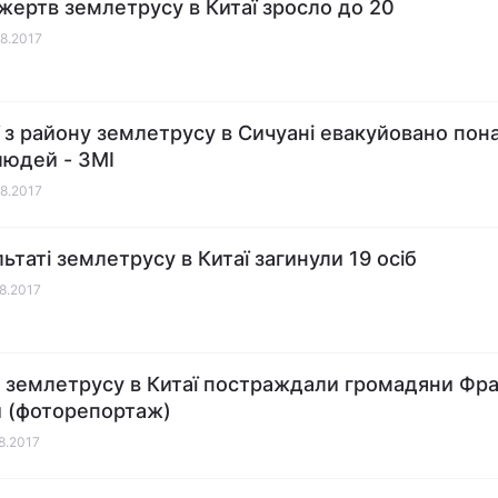
жертв землетрусу в Китаї зросло до 20
08.2017
ї з району землетрусу в Сичуані евакуйовано пон
людей - ЗМІ
08.2017
льтаті землетрусу в Китаї загинули 19 осіб
08.2017
с землетрусу в Китаї постраждали громадяни Фран
 (фоторепортаж)
08.2017