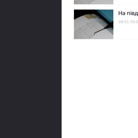
На пів
09:32, 05.