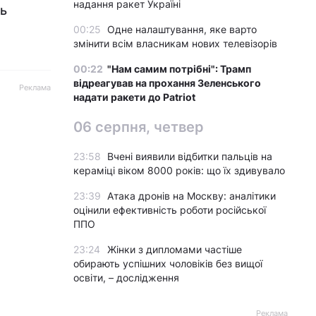
надання ракет Україні
нь
00:25
Одне налаштування, яке варто
змінити всім власникам нових телевізорів
00:22
"Нам самим потрібні": Трамп
відреагував на прохання Зеленського
Реклама
надати ракети до Patriot
06 серпня, четвер
23:58
Вчені виявили відбитки пальців на
кераміці віком 8000 років: що їх здивувало
23:39
Атака дронів на Москву: аналітики
оцінили ефективність роботи російської
ППО
23:24
Жінки з дипломами частіше
обирають успішних чоловіків без вищої
освіти, – дослідження
Реклама