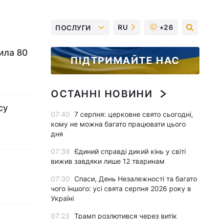
RU
+26
ПОСЛУГИ
ила 80
ПІДТРИМАЙТЕ НАС
ОСТАННІ НОВИНИ
су
07:40
7 серпня: церковне свято сьогодні,
кому не можна багато працювати цього
дня
07:39
Єдиний справді дикий кінь у світі
вижив завдяки лише 12 тваринам
07:30
Спаси, День Незалежності та багато
чого іншого: усі свята серпня 2026 року в
Україні
07:23
Трамп розлютився через витік