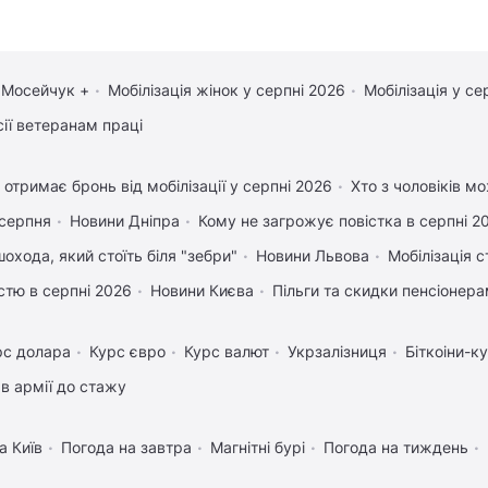
 Мосейчук +
Мобілізація жінок у серпні 2026
Мобілізація у се
сії ветеранам праці
 отримає бронь від мобілізації у серпні 2026
Хто з чоловіків м
 серпня
Новини Дніпра
Кому не загрожує повістка в серпні 2
охода, який стоїть біля "зебри"
Новини Львова
Мобілізація с
істю в серпні 2026
Новини Києва
Пільги та скидки пенсіонер
рс долара
Курс євро
Курс валют
Укрзалізниця
Біткоіни-к
в армії до стажу
а Київ
Погода на завтра
Магнітні бурі
Погода на тиждень