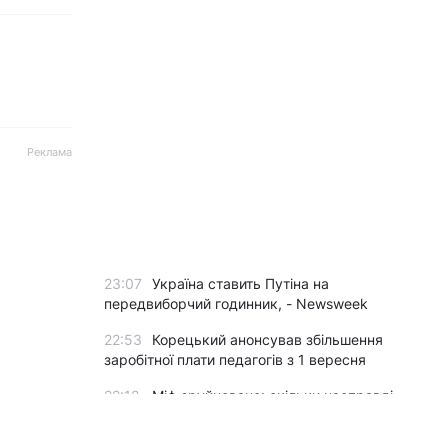
Реклама
23:07
Україна ставить Путіна на
передвиборчий годинник, - Newsweek
22:53
Корецький анонсував збільшення
заробітної плати педагогів з 1 вересня
22:12
Міф зруйновано: скільки насправді
можуть працювати ядерні реактори