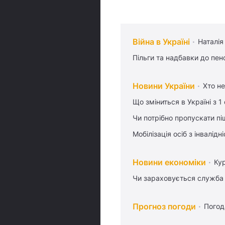
Війна в Україні
Наталія
Пільги та надбавки до пен
Новини України
Хто не
Що зміниться в Україні з 1
Чи потрібно пропускати піш
Мобілізація осіб з інвалідн
Новини економіки
Ку
Чи зараховується служба 
Прогноз погоди
Погод