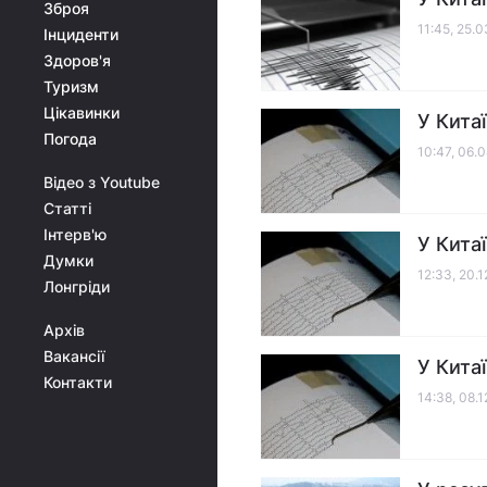
Зброя
11:45, 25.
Інциденти
Здоров'я
Туризм
Цікавинки
У Кита
Погода
10:47, 06.
Відео з Youtube
Статті
Інтерв'ю
У Кита
Думки
12:33, 20.
Лонгріди
Архів
Вакансії
У Кита
Контакти
14:38, 08.