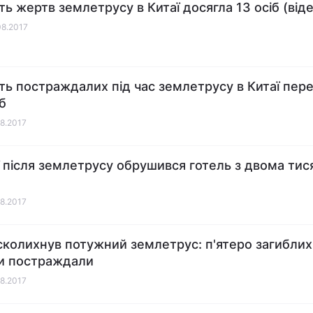
сть жертв землетрусу в Китаї досягла 13 осіб (від
08.2017
сть постраждалих під час землетрусу в Китаї пе
б
08.2017
ї після землетрусу обрушився готель з двома ти
08.2017
сколихнув потужний землетрус: п'ятеро загиблих
и постраждали
08.2017