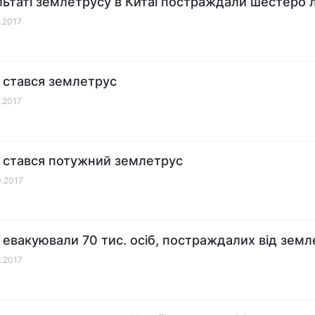
льтаті землетрусу в Китаї постраждали шестеро
1.2017
ї стався землетрус
1.2017
ї стався потужний землетрус
0.2017
ї евакуювали 70 тис. осіб, постраждалих від зем
8.2017