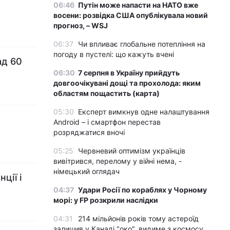
06:46
Путін може напасти на НАТО вже
восени: розвідка США опублікувала новий
прогноз, – WSJ
06:37
Чи впливає глобальне потепління на
погоду в пустелі: що кажуть вчені
ад 60
06:30
7 серпня в Україну прийдуть
довгоочікувані дощі та прохолода: яким
областям пощастить (карта)
05:30
Експерт вимкнув одне налаштування
Android – і смартфон перестав
розряджатися вночі
05:25
Червневий оптимізм українців
вивітрився, перелому у війні нема, -
німецький оглядач
ції і
04:37
Удари Росії по кораблях у Чорному
морі: у FP розкрили наслідки
04:31
214 мільйонів років тому астероїд
залишив у Канаді "око", видиме з космосу