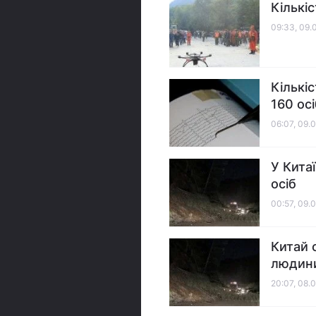
Кількі
09:33, 09.
Кількі
160 осі
06:07, 09.
У Кита
осіб
00:57, 09.
Китай 
людин
20:07, 08.