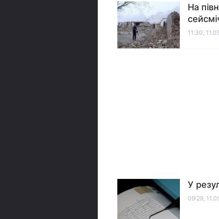
На пів
сейсмі
11:30, 11.0
У резул
09:29, 11.0