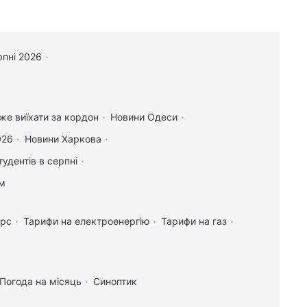
22:00
Така зброя є лише у кількох країн:
Зеленський про створення української
балістики
21:57
"Динамо" здобуло важливу
рпні 2026
перемогу у кваліфікації Ліги конференцій
21:47
Анчоуси чи сардини: яка риба
корисніша
оже виїхати за кордон
Новини Одеси
21:42
В Україну може потрапити
026
Новини Харкова
антидронова ракета CM-70 з Канади, - ЗМІ
тудентів в серпні
21:24
Чим Україна може знищувати
ам
"Іскандери": експерти назвали єдиний
реальний варіант
урс
Тарифи на електроенергію
Тарифи на газ
20:58
Частина ракети SpaceX розбилася
об Місяць: вчені розповіли про побачене в
телескоп
20:52
Китай оточив пустелю деревами:
Погода на місяць
Синоптик
через роки вона почала поглинати більше
CO₂