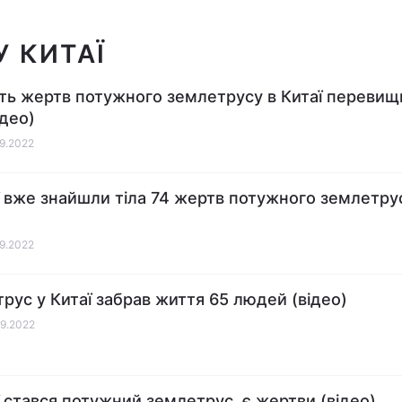
У КИТАЇ
сть жертв потужного землетрусу в Китаї перевищ
ідео)
09.2022
ї вже знайшли тіла 74 жертв потужного землетру
09.2022
рус у Китаї забрав життя 65 людей (відео)
09.2022
ї стався потужний землетрус, є жертви (відео)