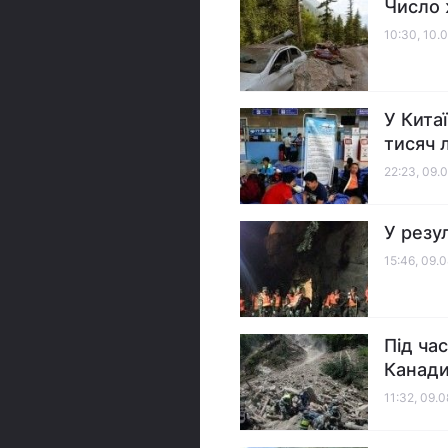
Число 
10:30, 10.
У Кита
тисяч 
22:23, 09.
У резу
15:46, 09.
Під ча
Канади
11:32, 09.