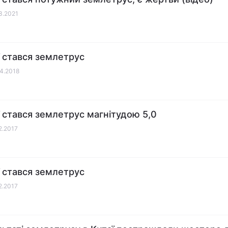
03.2021
ї стався землетрус
04.2018
ї стався землетрус магнітудою 5,0
12.2017
ї стався землетрус
12.2017