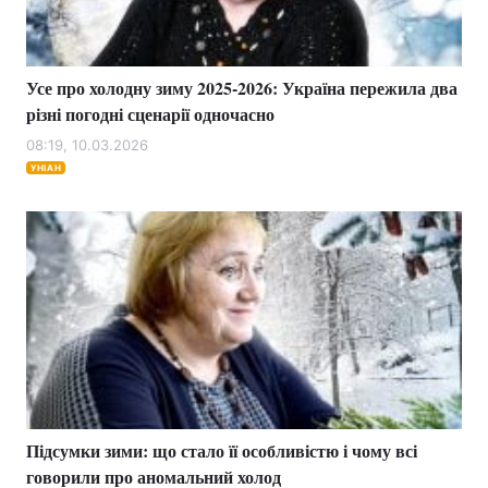
Усе про холодну зиму 2025-2026: Україна пережила два
Головна
Війна
різні погодні сценарії одночасно
Україна
Політика
08:19, 10.03.2026
УНІАН
Економіка
Світ
Спорт
Наука
Техно і зв'язок
Лайт
Зброя
Інциденти
Здоров'я
Туризм
Цікавинки
Погода
Підсумки зими: що стало її особливістю і чому всі
говорили про аномальний холод
Екологія
Регіони