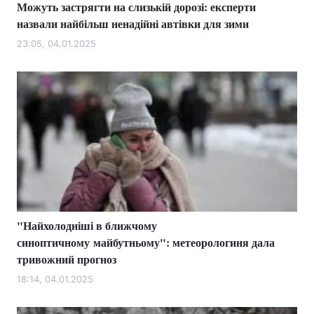
Можуть застрягти на слизькій дорозі: експерти
назвали найбільш ненадійні автівки для зими
23:05, 04.01.2025
"Найхолодніші в ближчому
синоптичному майбутньому": метеорологиня дала
тривожний прогноз
18:14, 04.01.2025