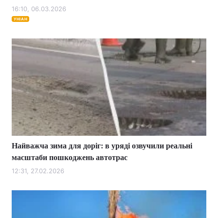
16:10, 06.03.2026
Лонгріди
УНІАН
Відео з Youtube
Статті
Інтерв'ю
Думки
Архів
Вакансії
Контакти
Послуги
Найважча зима для доріг: в уряді озвучили реальні
масштаби пошкоджень автотрас
12:31, 27.02.2026