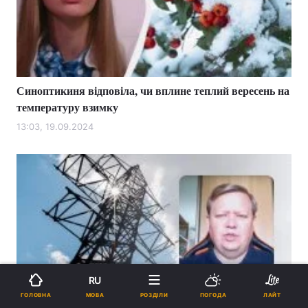
Синоптикиня відповіла, чи вплине теплий вересень на
температуру взимку
13:03, 19.09.2024
RU
МОВА
ГОЛОВНА
РОЗДІЛИ
ПОГОДА
ЛАЙТ
Апокаліпсису не буде: експерт розповів, як часто