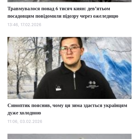
Травмувалося понад 6 тисяч киян: девʼятьом
посадовцям повідомили підозру через ожеледицю
13:46, 17.02.2026
Синоптик пояснив, чому ця зима здається українцям
дуже холодною
11:06, 03.02.2026