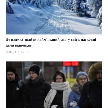
Де взимку знайти найм’якший сніг у світі: науковці
дали відповідь
15:07, 07.11.2025