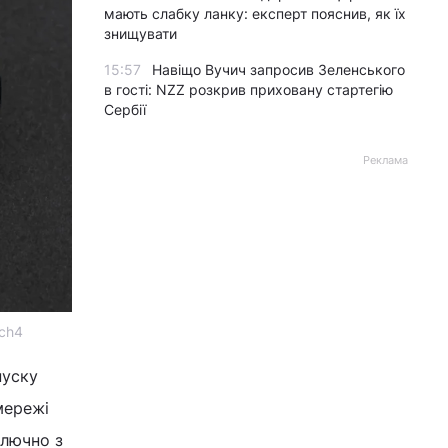
мають слабку ланку: експерт пояснив, як їх
знищувати
15:57
Навіщо Вучич запросив Зеленського
в гості: NZZ розкрив приховану стартегію
Сербії
Реклама
tch4
пуску
мережі
ключно з