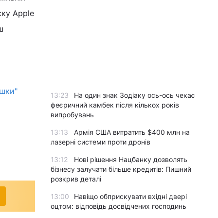
ску Apple
ш
ішки"
13:23
На один знак Зодіаку ось-ось чекає
феєричний камбек після кількох років
випробувань
13:13
Армія США витратить $400 млн на
лазерні системи проти дронів
13:12
Нові рішення Нацбанку дозволять
бізнесу залучати більше кредитів: Пишний
розкрив деталі
13:00
Навіщо обприскувати вхідні двері
оцтом: відповідь досвідчених господинь