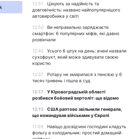
12:51
Цінують за надійність та
k
довговічність: названо найпопулярнішого
автовиробника у світі
12:50
Ви неправильно заряджаєте
смартфон: 6 популярних міфів, які давно
розвінчали
12:42
Усього 6 штук на день: вчені назвали
сухофрукт, який може здивувати своєю
користю
12:27
Ротару не змирилася з пенсією у 6
тисяч гривень і пішла в суд
12:17
У Кіровоградській області
розбився бойовий вертоліт: що відомо
12:13
США раптово звільнили генерала,
що командував військами у Європі
11:59
Навіщо досвідчені господині кладуть
фольгу в холодильник: простий домашній
лайфхак