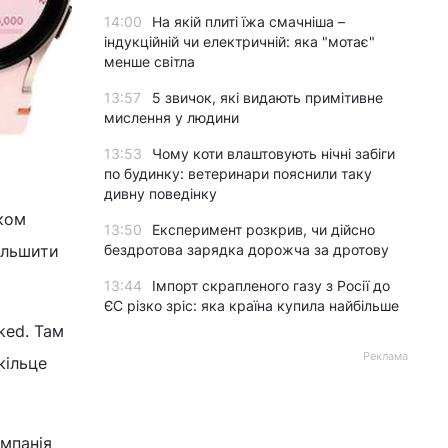
14:00
На якій плиті їжа смачніша –
індукційній чи електричній: яка "мотає"
менше світла
13:57
5 звичок, які видають примітивне
мислення у людини
13:53
Чому коти влаштовують нічні забіги
по будинку: ветеринари пояснили таку
дивну поведінку
ком
13:50
Експеримент розкрив, чи дійсно
ільшити
бездротова зарядка дорожча за дротову
13:44
Імпорт скрапленого газу з Росії до
ЄС різко зріс: яка країна купила найбільше
ked. Там
Реклама
кільце
мпанія