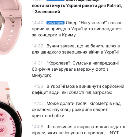
постачатимуть Україні ракети для Patriot,
- Зеленський
14:40
Лідер "Ногу свело!" назвав
ОНОВЛЕНО
причину приїзду в Україну та виправдався
за концерти в Криму
14:32
Вучич заявив, що не бачить шляхів
для швидкого завершення війни в Україні
14:31
"Королева": Сумська напередодні
60-річчя зачарувала мережу фото з
минулого
14:23
В Україні може виникнути серйозний
дефіцит води: які області під загрозою
14:15
Може долати тисячі кілометрів над
океаном: науковці розкрили секрет
крихітної бабки
14:08
ШІ навчився створювати життєздатні
віруси, яких не існувало в природі, - NYT