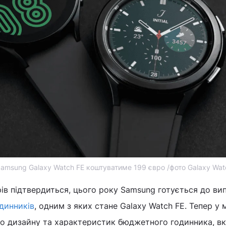
amsung Galaxy Watch FE коштуватиме 199 євро /фото Galaxy Wa
ів підтвердиться, цього року Samsung готується до ви
динників
, одним з яких стане Galaxy Watch FE. Тепер у 
до дизайну та характеристик бюджетного годинника, в