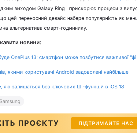
дким виходом Galaxy Ring і прискорює процеси з випу
і, що цей переносний девайс набере популярність як мен
омна альтернатива смарт-годиннику.
кавити новини:
буде OnePlus 13: смартфон може позбутися важливої "ф
ів, якими користувачі Android задоволені найбільше
, які залишаться без ключових ШІ-функцій в iOS 18
 Samsung
ІТЬ ПРОЄКТУ
ПІДТРИМАЙТЕ НАС