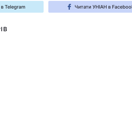
 в Telegram
Читати УНІАН в Faceboo
ІВ