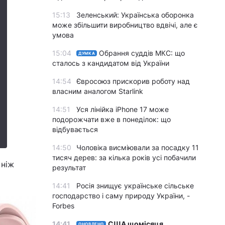
15:13
Зеленський: Українська оборонка
може збільшити виробництво вдвічі, але є
умова
15:04
Обрання суддів МКС: що
ДУМКА
сталось з кандидатом від України
14:54
Євросоюз прискорив роботу над
власним аналогом Starlink
14:51
Уся лінійка iPhone 17 може
подорожчати вже в понеділок: що
відбувається
14:50
Чоловіка висміювали за посадку 11
тисяч дерев: за кілька років усі побачили
 ніж
результат
14:41
Росія знищує українське сільське
господарство і саму природу України, -
Forbes
14:41
США щомісяця
ОНОВЛЕНО