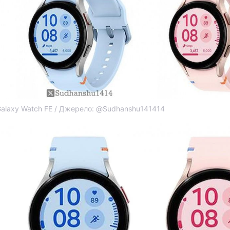
alaxy Watch FE / Джерело: @Sudhanshu141414