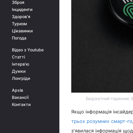
Зброя
Інциденти
Здоров'я
Туризм
Цікавинки
Погода
Відео з Youtube
Статті
Інтерв'ю
Думки
Лонгріди
Архів
Вакансії
Бюджетний годинник S
Контакти
Якщо інформація інсайдер
трьох розумних смарт-го
з'явилася інформація що