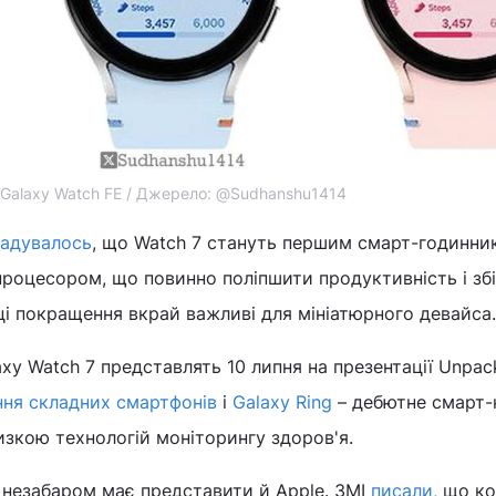
Galaxy Watch FE / Джерело: @Sudhanshu1414
гадувалось
, що Watch 7 стануть першим смарт-годинни
процесором, що повинно поліпшити продуктивність і зб
ці покращення вкрай важливі для мініатюрного девайса.
axy Watch 7 представлять 10 липня на презентації Unpac
ння складних смартфонів
і
Galaxy Ring
– дебютне смарт-
низкою технологій моніторингу здоров'я.
 незабаром має представити й Apple. ЗМІ
писали,
що ко