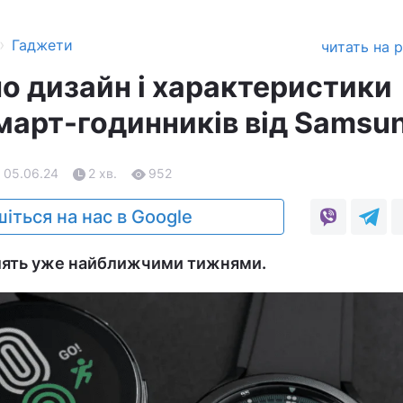
›
Гаджети
читать на 
о дизайн і характеристики
март-годинників від Samsu
, 05.06.24
2 хв.
952
іться на нас в Google
лять уже найближчими тижнями.