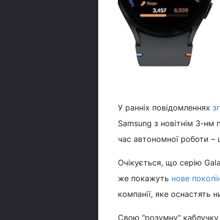
У ранніх повідомленнях
з
Samsung з новітнім 3-нм 
час автономної роботи – 
Очікується, що серію Gal
же покажуть
нове поколі
компанії, яке оснастять 
Свою "розумну" каблучку