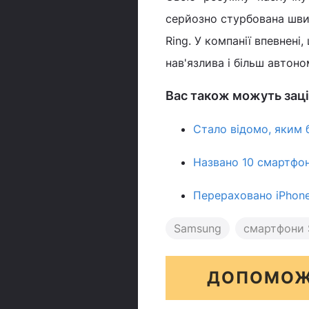
серйозно стурбована шви
Ring. У компанії впевнен
нав'язлива і більш автон
Вас також можуть заці
Стало відомо, яким 
Названо 10 смартфон
Перераховано iPhone
Samsung
смартфони
ДОПОМОЖ