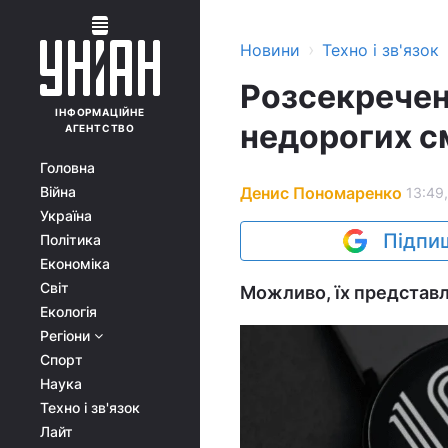
›
Новини
Техно і зв'язок
Розсекречен
ІНФОРМАЦІЙНЕ
недорогих с
АГЕНТСТВО
Головна
Денис Пономаренко
Війна
13:49
Україна
Підпиш
Політика
Економіка
Світ
Можливо, їх представ
Екологія
Регіони
Спорт
Наука
Техно і зв'язок
Лайт