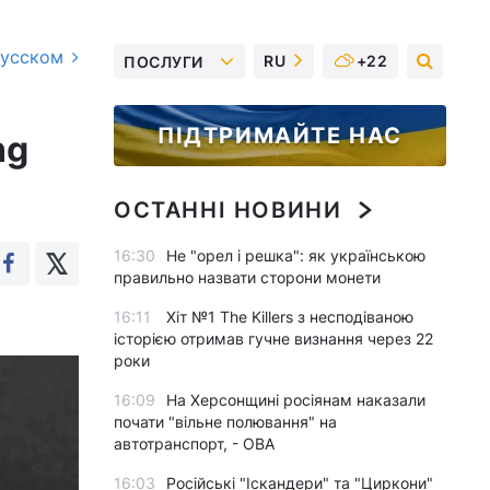
русском
RU
+22
ПОСЛУГИ
ПІДТРИМАЙТЕ НАС
ng
ОСТАННІ НОВИНИ
16:30
Не "орел і решка": як українською
правильно назвати сторони монети
16:11
Хіт №1 The Killers з несподіваною
історією отримав гучне визнання через 22
роки
16:09
На Херсонщині росіянам наказали
почати "вільне полювання" на
автотранспорт, - ОВА
16:03
Російські "Іскандери" та "Циркони"