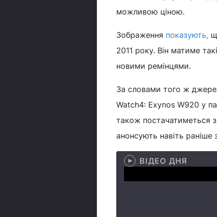
можливою ціною.
Зображення
показують,
що
2011 року. Він матиме так
новими ремінцями.
За словами того ж джерел
Watch4: Exynos W920 у парі
також постачатиметься з 
анонсують навіть раніше з
ВІДЕО ДНЯ