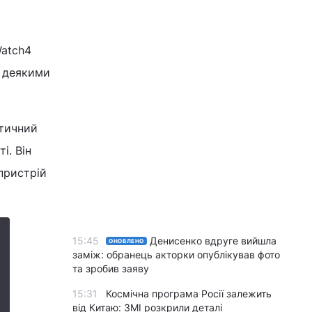
Watch4
з деякими
нтичний
і. Він
пристрій
15:45
Денисенко вдруге вийшла
ОНОВЛЕНО
заміж: обранець акторки опублікував фото
та зробив заяву
15:31
Космічна програма Росії залежить
від Китаю: ЗМІ розкрили деталі