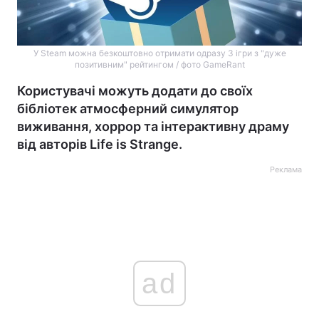
У Steam можна безкоштовно отримати одразу 3 ігри з "дуже
позитивним" рейтингом / фото GameRant
Користувачі можуть додати до своїх
бібліотек атмосферний симулятор
виживання, хоррор та інтерактивну драму
від авторів Life is Strange.
Реклама
ad