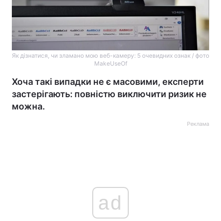
Як дізнатися, чи зламано мою веб-камеру: 5 очевидних ознак / фото
MakeUseOf
Хоча такі випадки не є масовими, експерти
застерігають: повністю виключити ризик не
можна.
Реклама
ad