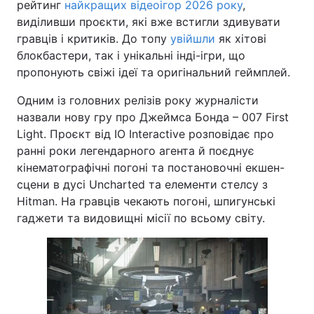
рейтинг
найкращих відеоігор 2026 року
,
виділивши проєкти, які вже встигли здивувати
гравців і критиків. До топу
увійшли
як хітові
блокбастери, так і унікальні інді-ігри, що
пропонують свіжі ідеї та оригінальний геймплей.
Одним із головних релізів року журналісти
назвали нову гру про Джеймса Бонда – 007 First
Light. Проєкт від IO Interactive розповідає про
ранні роки легендарного агента й поєднує
кінематографічні погоні та постановочні екшен-
сцени в дусі Uncharted та елементи стелсу з
Hitman. На гравців чекають погоні, шпигунські
гаджети та видовищні місії по всьому світу.