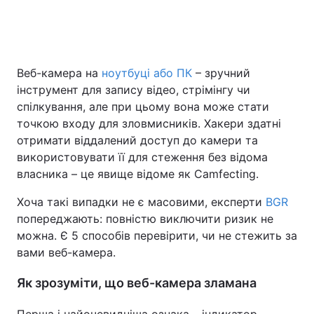
Головна
Війна
Веб-камера на
ноутбуці або ПК
– зручний
інструмент для запису відео, стрімінгу чи
Україна
Політика
спілкування, але при цьому вона може стати
Економіка
Світ
точкою входу для зловмисників. Хакери здатні
отримати віддалений доступ до камери та
Спорт
Наука
використовувати її для стеження без відома
власника – це явище відоме як Camfecting.
Техно і зв'язок
Лайт
Хоча такі випадки не є масовими, експерти
BGR
Зброя
Інциденти
попереджають: повністю виключити ризик не
можна. Є 5 способів перевірити, чи не стежить за
Здоров'я
Туризм
вами веб-камера.
Цікавинки
Погода
Як зрозуміти, що веб-камера зламана
Екологія
Регіони