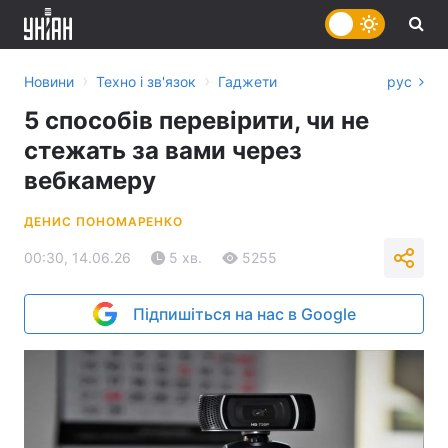
›
›
Новини
Техно і зв'язок
Гаджети
рус
5 способів перевірити, чи не
стежать за вами через
вебкамеру
ДЕНИС ПОНОМАРЕНКО
00:30, 14.06.26
5 хв.
5255
Підпишіться на нас в Google