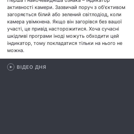
Перша і найочевидніша ознака – індикатор
активності камери. Зазвичай поруч з об'єктивом
Лонгріди
загоряється білий або зелений світлодіод, коли
камера увімкнена. Якщо він загорівся без вашої
Відео з Youtube
Статті
участі, це привід насторожитися. Хоча сучасні
шкідливі програми іноді можуть обходити цей
Інтерв'ю
Думки
індикатор, тому покладатися тільки на нього не
можна.
Архів
Вакансії
ВІДЕО ДНЯ
Контакти
Послуги