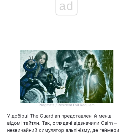
ad
Pragmata / Resident Evil Requiem
У добірці The Guardian представлені й менш
відомі тайтли. Так, оглядачі відзначили Cairn –
незвичайний симулятор альпінізму, де геймери