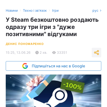
›
›
Новини
Техно і зв'язок
Ігри
рус
У Steam безкоштовно роздають
одразу три ігри з "дуже
позитивними" відгуками
ДЕНИС ПОНОМАРЕНКО
15:25, 13.06.26
2 хв.
33351
Підпишіться на нас в Google