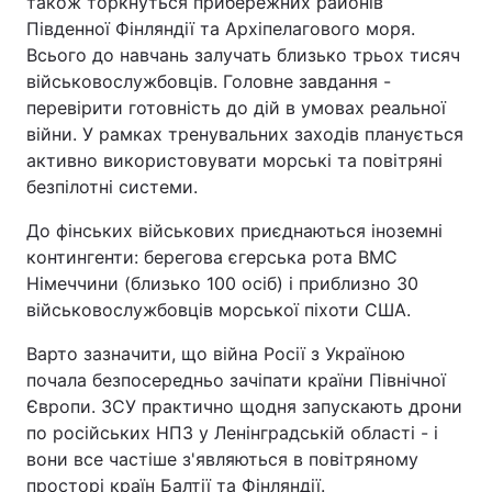
також торкнуться прибережних районів
Південної Фінляндії та Архіпелагового моря.
Всього до навчань залучать близько трьох тисяч
військовослужбовців. Головне завдання -
перевірити готовність до дій в умовах реальної
війни. У рамках тренувальних заходів планується
активно використовувати морські та повітряні
безпілотні системи.
До фінських військових приєднаються іноземні
контингенти: берегова єгерська рота ВМС
Німеччини (близько 100 осіб) і приблизно 30
військовослужбовців морської піхоти США.
Варто зазначити, що війна Росії з Україною
почала безпосередньо зачіпати країни Північної
Європи. ЗСУ практично щодня запускають дрони
по російських НПЗ у Ленінградській області - і
вони все частіше з'являються в повітряному
просторі країн Балтії та Фінляндії.