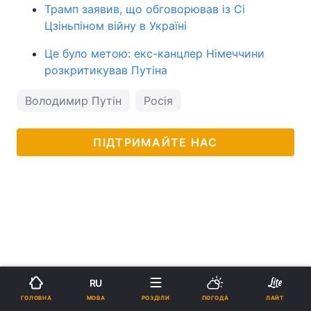
Трамп заявив, що обговорював із Сі
Цзіньпіном війну в Україні
Це було метою: екс-канцлер Німеччини
розкритикував Путіна
Володимир Путін
Росія
ПІДТРИМАЙТЕ НАС
RU
МОВА
ГОЛОВНА
РОЗДІЛИ
ПОГОДА
ЛАЙТ