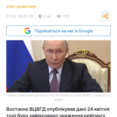
ОЛЕГ ДАВИГОРА
01:22, 16.05.26
2 хв.
1101
Підпишіться на нас в Google
Рівень схвалення діяльності Путіна нібито склав 66,8% / скріншот із
відео
Востаннє ВЦВГД опублікував дані 24 квітня:
тоді було зафіксовано зниження рейтингу