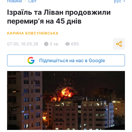
›
Новини
Світ
рус
Ізраїль та Ліван продовжили
перемирʼя на 45 днів
КАРИНА БОВСУНОВСЬКА
07:30, 16.05.26
3 хв.
695
Підпишіться на нас в Google