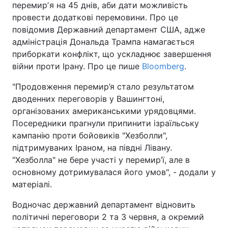
перемирʼя на 45 днів, аби дати можливість
провести додаткові перемовини. Про це
повідомив Державний департамент США, адже
адміністрація Дональда Трампа намагається
приборкати конфлікт, що ускладнює завершення
війни проти Ірану. Про це пише
Bloomberg
.
"Продовження перемир’я стало результатом
дводенних переговорів у Вашингтоні,
організованих американськими урядовцями.
Посередники прагнули припинити ізраїльську
кампанію проти бойовиків "Хезболли",
підтримуваних Іраном, на півдні Лівану.
"Хезболла" не бере участі у перемир’ї, але в
основному дотримувалася його умов", - додали у
матеріалі.
Водночас державний департамент відновить
політичні переговори 2 та 3 червня, а окремий