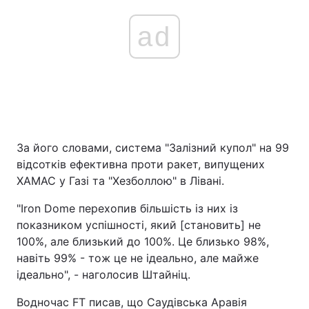
ad
За його словами, система "Залізний купол" на 99
відсотків ефективна проти ракет, випущених
ХАМАС у Газі та "Хезболлою" в Лівані.
"Iron Dome перехопив більшість із них із
показником успішності, який [становить] не
100%, але близький до 100%. Це близько 98%,
навіть 99% - тож це не ідеально, але майже
ідеально", - наголосив Штайніц.
Водночас FT писав, що Саудівська Аравія