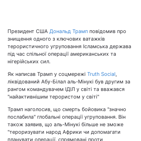
Головна
Війна
Президент США
Дональд Трамп
повідомив про
знищення одного з ключових ватажків
Україна
Політика
терористичного угруповання Ісламська держава
під час спільної операції американських та
Економіка
Світ
нігерійських сил.
Спорт
Наука
Як написав Трамп у соцмережі
Truth Social
,
ліквідований Абу-Білал аль-Мінукі був другим за
Техно і зв'язок
Лайт
рангом командувачем ІДІЛ у світі та вважався
"найактивнішим терористом у світі"
Зброя
Інциденти
Трамп наголосив, що смерть бойовика "значно
Здоров'я
Туризм
послабила" глобальні операції угруповання. Він
також заявив, що аль-Мінукі більше не зможе
Цікавинки
Погода
"тероризувати народ Африки чи допомагати
Екологія
Регіони
планувати операції, спрямовані проти