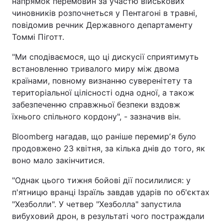
напрямок перемовин за участю військових
чиновників розпочнеться у Пентагоні в травні,
повідомив речник Державного департаменту
Томмі Піготт.
"Ми сподіваємося, що ці дискусії сприятимуть
встановленню тривалого миру між двома
країнами, повному визнанню суверенітету та
територіальної цілісності одна одної, а також
забезпеченню справжньої безпеки вздовж
їхнього спільного кордону", - зазначив він.
Bloomberg нагадав, що раніше перемирʼя було
продовжено 23 квітня, за кілька днів до того, як
воно мало закінчитися.
"Однак цього тижня бойові дії посилилися: у
п'ятницю вранці Ізраїль завдав ударів по об'єктах
"Хезболли". У четвер "Хезболла" запустила
вибуховий дрон, в результаті чого постраждали