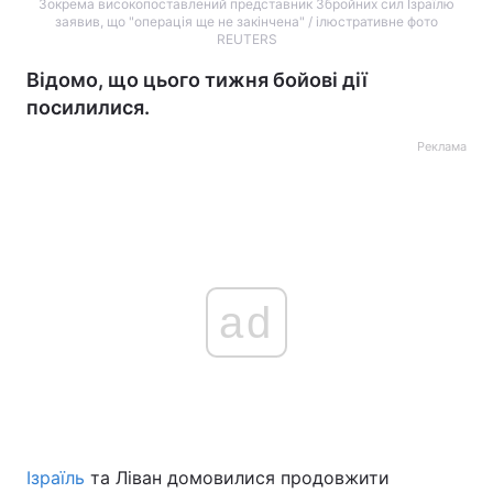
Зокрема високопоставлений представник Збройних сил Ізраїлю
заявив, що "операція ще не закінчена" / ілюстративне фото
REUTERS
Відомо, що цього тижня бойові дії
посилилися.
Реклама
ad
Ізраїль
та Ліван домовилися продовжити