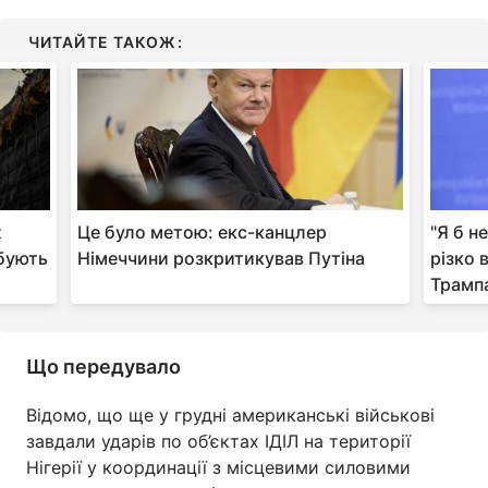
Тема оформлення
ЧИТАЙТЕ ТАКОЖ:
х
Це було метою: екс-канцлер
"Я б н
рбують
Німеччини розкритикував Путіна
різко 
Трамп
Що передувало
Відомо, що ще у грудні американські військові
завдали ударів по об’єктах ІДІЛ на території
Нігерії у координації з місцевими силовими