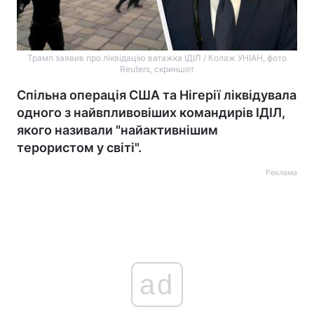
Трамп заявив про ліквідацію ватажка ІДІЛ / Колаж УНІАН, фото
Reuters, скриншот
Спільна операція США та Нігерії ліквідувала
одного з найвпливовіших командирів ІДІЛ,
якого називали "найактивнішим
терористом у світі".
Реклама
ad