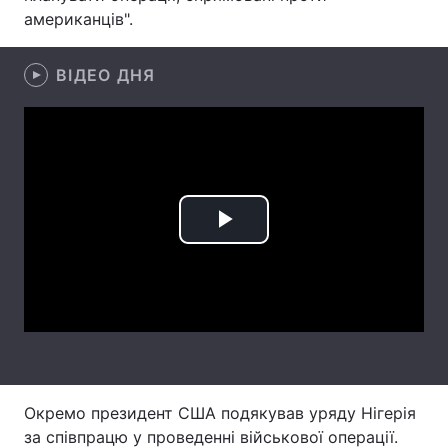
американців".
Лонгріди
ВІДЕО ДНЯ
Відео з Youtube
Статті
Інтерв'ю
Думки
Архів
Вакансії
Контакти
Play
Послуги
Video
Окремо президент США подякував уряду Нігерія
за співпрацю у проведенні військової операції.