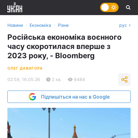
›
›
Новини
Економіка
Різне
рус
Російська економіка воєнного
часу скоротилася вперше з
2023 року, - Bloomberg
ОЛЕГ ДАВИГОРА
02:59, 16.05.26
2 хв.
6484
Підпишіться на нас в Google