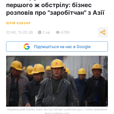
першого ж обстрілу: бізнес
розповів про "заробітчан" з Азії
ЮРІЙ КОБЗАР
22:40, 15.05.26
2 хв.
4785
Підпишіться на нас в Google
Український бізнес вже тестує імпорт робочих рук / іллюстративне
фото pxhere.com