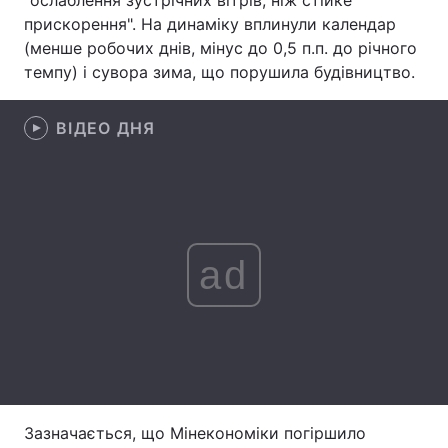
"ослаблення зустрічних вітрів, ніж стійке
прискорення". На динаміку вплинули календар
Лонгріди
(менше робочих днів, мінус до 0,5 п.п. до річного
темпу) і сувора зима, що порушила будівництво.
Відео з Youtube
Статті
ВІДЕО ДНЯ
Інтерв'ю
Думки
Архів
Вакансії
Контакти
ad
Послуги
Зазначається, що Мінекономіки погіршило