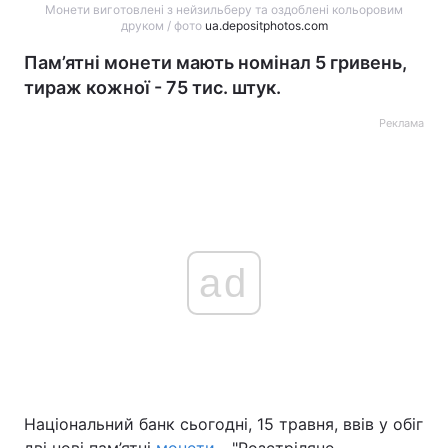
Монети виготовлені з нейзильберу та оздоблені кольоровим
друком / фото
ua.depositphotos.com
Пам’ятні монети мають номінал 5 гривень,
тираж кожної - 75 тис. штук.
Реклама
ad
Національний банк сьогодні, 15 травня, ввів у обіг