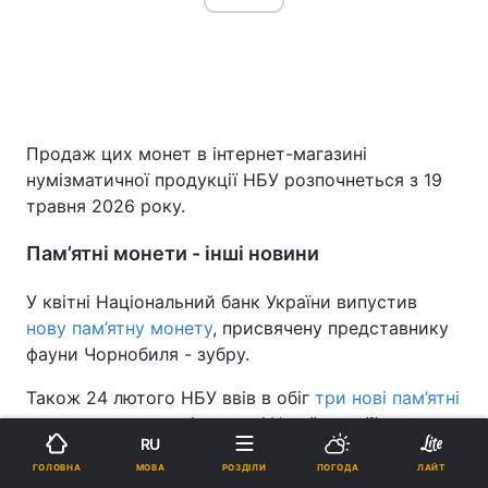
Продаж цих монет в інтернет-магазині
нумізматичної продукції НБУ розпочнеться з 19
травня 2026 року.
Пам’ятні монети - інші новини
У квітні Національний банк України випустив
нову пам’ятну монету
, присвячену представнику
фауни Чорнобиля - зубру.
Також 24 лютого НБУ ввів в обіг
три нові пам’ятні
монети
, присвячені єдності України та її
RU
регіонам. В межах серії "Ми сильні. Ми разом"
МОВА
ГОЛОВНА
РОЗДІЛИ
ПОГОДА
ЛАЙТ
було випущено пам’ятні монети, присвячені