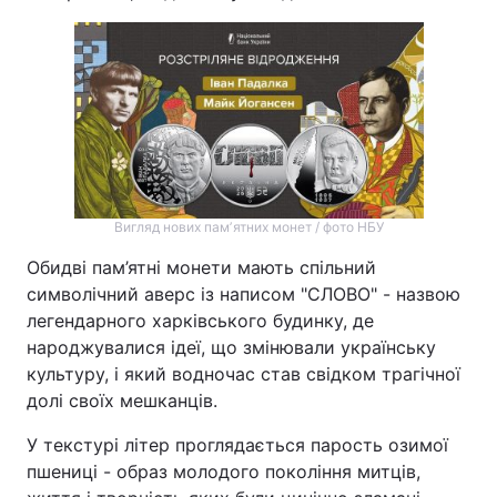
Вигляд нових памʼятних монет / фото НБУ
Обидві пам’ятні монети мають спільний
символічний аверс із написом "СЛОВО" - назвою
легендарного харківського будинку, де
народжувалися ідеї, що змінювали українську
культуру, і який водночас став свідком трагічної
долі своїх мешканців.
У текстурі літер проглядається парость озимої
пшениці - образ молодого покоління митців,