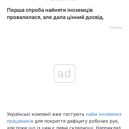
Перша спроба найняти іноземців
провалилася, але дала цінний досвід.
Реклама
ad
Українські компанії вже тестують
найм іноземних
працівників
для покриття дефіциту робочих рук,
але поки що із цим є певні складнощі. Наприклад,