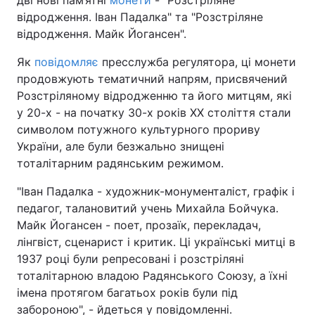
дві нові пам’ятні
монети
- "Розстріляне
відродження. Іван Падалка" та "Розстріляне
відродження. Майк Йогансен".
Як
повідомляє
пресслужба регулятора, ці монети
продовжують тематичний напрям, присвячений
Розстріляному відродженню та його митцям, які
у 20-х - на початку 30-х років XX століття стали
символом потужного культурного прориву
України, але були безжально знищені
тоталітарним радянським режимом.
"Іван Падалка - художник-монументаліст, графік і
педагог, талановитий учень Михайла Бойчука.
Майк Йогансен - поет, прозаїк, перекладач,
лінгвіст, сценарист і критик. Ці українські митці в
1937 році були репресовані і розстріляні
тоталітарною владою Радянського Союзу, а їхні
імена протягом багатьох років були під
забороною", - йдеться у повідомленні.