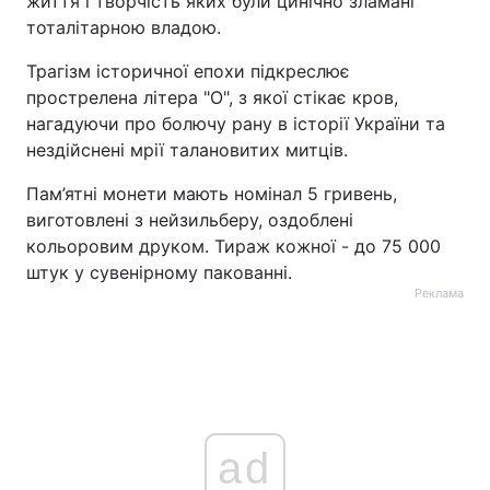
життя і творчість яких були цинічно зламані
тоталітарною владою.
Трагізм історичної епохи підкреслює
прострелена літера "О", з якої стікає кров,
нагадуючи про болючу рану в історії України та
нездійснені мрії талановитих митців.
Пам’ятні монети мають номінал 5 гривень,
виготовлені з нейзильберу, оздоблені
кольоровим друком. Тираж кожної - до 75 000
штук у сувенірному пакованні.
Реклама
ad