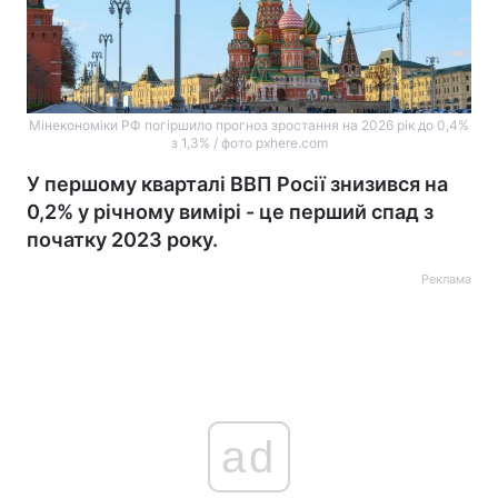
Мінекономіки РФ погіршило прогноз зростання на 2026 рік до 0,4%
з 1,3% / фото pxhere.com
У першому кварталі ВВП Росії знизився на
0,2% у річному вимірі - це перший спад з
початку 2023 року.
Реклама
ad