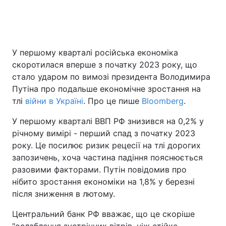
Головна
Війна
У першому кварталі російська економіка
скоротилася вперше з початку 2023 року, що
Україна
Політика
стало ударом по вимозі президента Володимира
Економіка
Світ
Путіна про подальше економічне зростання на
тлі
війни в Україні
. Про це пише
Bloomberg
.
Спорт
Наука
У першому кварталі ВВП РФ знизився на 0,2% у
Техно і зв'язок
Лайт
річному вимірі - перший спад з початку 2023
року. Це посилює ризик рецесії на тлі дорогих
Зброя
Інциденти
запозичень, хоча частина падіння пояснюється
разовими факторами. Путін повідомив про
Здоров'я
Туризм
нібито зростання економіки на 1,8% у березні
після зниження в лютому.
Цікавинки
Погода
Центральний банк РФ вважає, що це скоріше
Екологія
Регіони