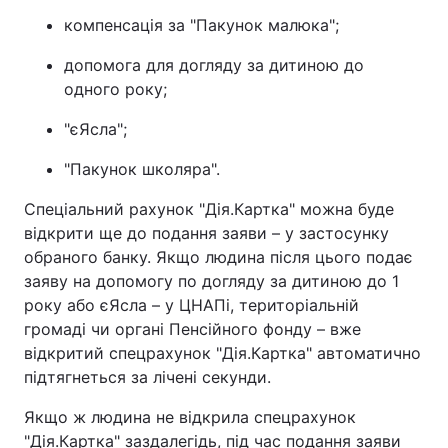
компенсація за "Пакунок малюка";
допомога для догляду за дитиною до
одного року;
"єЯсла";
"Пакунок школяра".
Спеціальний рахунок "Дія.Картка" можна буде
відкрити ще до подання заяви – у застосунку
обраного банку. Якщо людина після цього подає
заяву на допомогу по догляду за дитиною до 1
року або єЯсла – у ЦНАПі, територіальній
громаді чи органі Пенсійного фонду – вже
відкритий спецрахунок "Дія.Картка" автоматично
підтягнеться за лічені секунди.
Якщо ж людина не відкрила спецрахунок
"Дія.Картка" заздалегідь, під час подання заяви