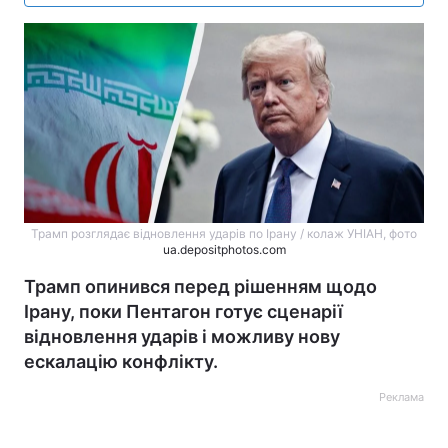
Трамп розглядає відновлення ударів по Ірану / колаж УНІАН, фото
ua.depositphotos.com
Трамп опинився перед рішенням щодо
Ірану, поки Пентагон готує сценарії
відновлення ударів і можливу нову
ескалацію конфлікту.
Реклама