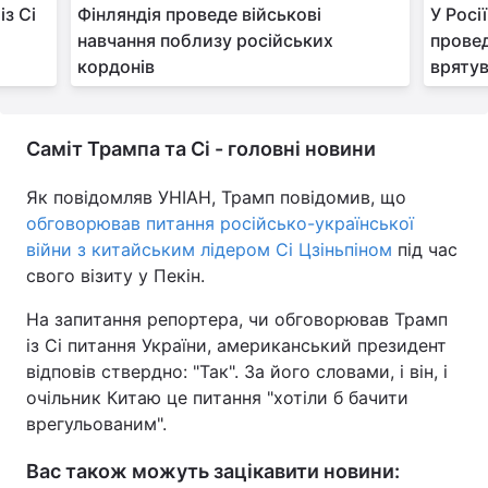
з Сі
Фінляндія проведе військові
У Росі
навчання поблизу російських
провед
кордонів
врятув
Саміт Трампа та Сі - головні новини
Як повідомляв УНІАН, Трамп повідомив, що
обговорював питання російсько-української
війни з китайським лідером Сі Цзіньпіном
під час
свого візиту у Пекін.
На запитання репортера, чи обговорював Трамп
із Сі питання України, американський президент
відповів ствердно: "Так". За його словами, і він, і
очільник Китаю це питання "хотіли б бачити
врегульованим".
Вас також можуть зацікавити новини: