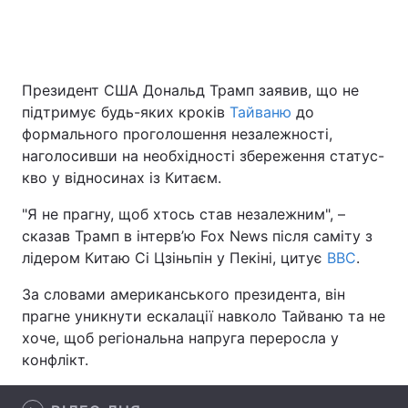
Головна
Війна
Президент США Дональд Трамп заявив, що не
підтримує будь-яких кроків
Тайваню
до
Україна
Політика
формального проголошення незалежності,
наголосивши на необхідності збереження статус-
Економіка
Світ
кво у відносинах із Китаєм.
Спорт
Наука
"Я не прагну, щоб хтось став незалежним", –
сказав Трамп в інтерв’ю Fox News після саміту з
Техно і зв'язок
Лайт
лідером Китаю Сі Цзіньпін у Пекіні, цитує
BBC
.
Зброя
Інциденти
За словами американського президента, він
прагне уникнути ескалації навколо Тайваню та не
Здоров'я
Туризм
хоче, щоб регіональна напруга переросла у
конфлікт.
Цікавинки
Погода
Екологія
Регіони