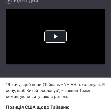
ВІДЕО ДНЯ
Лонгріди
Відео з Youtube
Статті
Інтерв'ю
Думки
Play
Архів
Вакансії
Video
Контакти
Послуги
"Я хочу, щоб вони (Тайвань - УНІАН) охолонули. Я
хочу, щоб Китай охолонув", – заявив Трамп,
коментуючи ситуацію в регіоні.
Позиція США щодо Тайваню