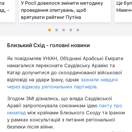
ла
У Росії довелося змінити методику
Це бул
д, -
проведення опитувань, щоб
Німечч
врятувати рейтинг Путіна
Близький Схід - головні новини
Як повідомляв УНІАН, Об’єднані Арабські Емірати
намагалися переконати Саудівську Аравію та
Катар долучитися до скоординованої військової
відповіді на удари Ірану, однак
зазнали невдачі
через відмову регіональних партнерів.
Згодом ЗМІ дізнались, що влада Саудівської
Аравії запропонувала союзникам ідею
пакту про
ненапад
між країнами Близького Сходу та Іраном
у рамках консультацій з питання регіональної
безпеки після війни.