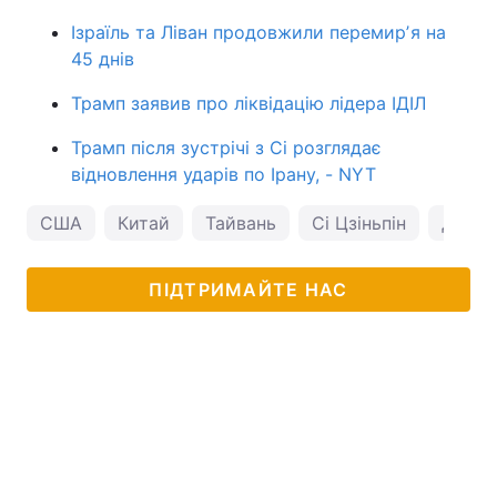
Ізраїль та Ліван продовжили перемирʼя на
45 днів
Трамп заявив про ліквідацію лідера ІДІЛ
Трамп після зустрічі з Сі розглядає
відновлення ударів по Ірану, - NYT
США
Китай
Тайвань
Сі Цзіньпін
Донал
ПІДТРИМАЙТЕ НАС