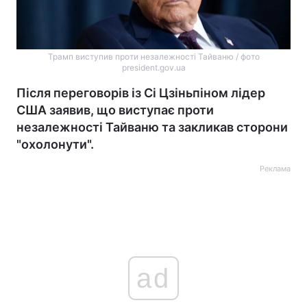
Трамп виступив проти незалежності Тайваню / фото
president.gov.ua
Після переговорів із Сі Цзіньпіном лідер
США заявив, що виступає проти
незалежності Тайваню та закликав сторони
"охолонути".
Реклама
ad