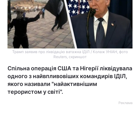
Трамп заявив про ліквідацію ватажка ІДІЛ / Колаж УНІАН, фото
Reuters, скриншот
Спільна операція США та Нігерії ліквідувала
одного з найвпливовіших командирів ІДІЛ,
якого називали "найактивнішим
терористом у світі".
Реклама