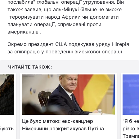
послабила" глобальні операції угруповання. Він
також заявив, що аль-Мінукі більше не зможе
"тероризувати народ Африки чи допомагати
планувати операції, спрямовані проти
американців".
Окремо президент США подякував уряду Нігерія
за співпрацю у проведенні військової операції.
ЧИТАЙТЕ ТАКОЖ:
х
Це було метою: екс-канцлер
"Я б н
рбують
Німеччини розкритикував Путіна
різко 
Трамп