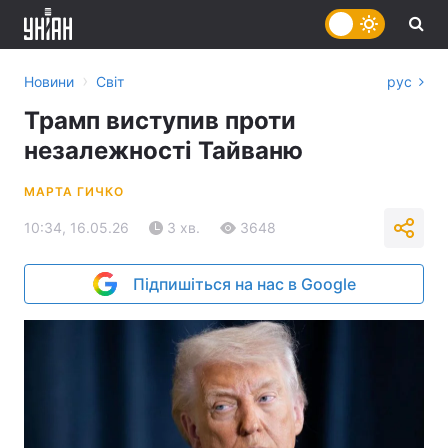
›
Новини
Світ
рус
Трамп виступив проти
незалежності Тайваню
МАРТА ГИЧКО
10:34, 16.05.26
3 хв.
3648
Підпишіться на нас в Google