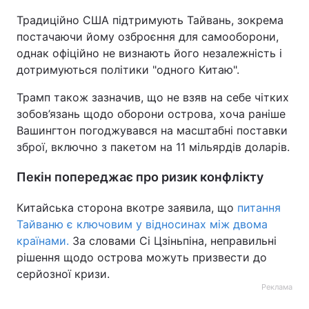
Традиційно США підтримують Тайвань, зокрема
Тема оформлення
постачаючи йому озброєння для самооборони,
однак офіційно не визнають його незалежність і
дотримуються політики "одного Китаю".
Трамп також зазначив, що не взяв на себе чітких
зобов’язань щодо оборони острова, хоча раніше
Вашингтон погоджувався на масштабні поставки
зброї, включно з пакетом на 11 мільярдів доларів.
Пекін попереджає про ризик конфлікту
Китайська сторона вкотре заявила, що
питання
Тайваню є ключовим у відносинах між двома
країнами.
За словами Сі Цзіньпіна, неправильні
рішення щодо острова можуть призвести до
серйозної кризи.
Реклама