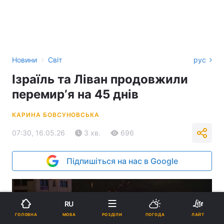
›
Новини
Світ
рус
Ізраїль та Ліван продовжили
перемирʼя на 45 днів
КАРИНА БОВСУНОВСЬКА
07:30, 16.05.26
3 хв.
696
Підпишіться на нас в Google
RU
МОВА
ГОЛОВНА
РОЗДІЛИ
ПОГОДА
ЛАЙТ