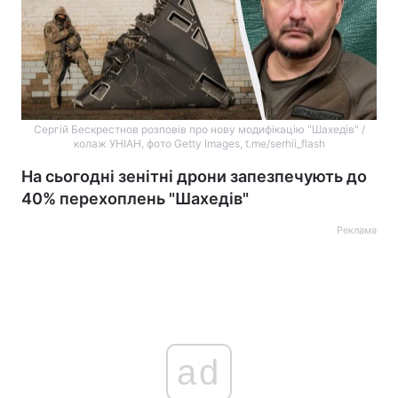
Сергій Бескрестнов розповів про нову модифікацію "Шахедів" /
колаж УНІАН, фото Getty Images, t.me/serhii_flash
На сьогодні зенітні дрони запезпечують до
40% перехоплень "Шахедів"
Реклама
ad