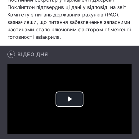
Поклінгтон підтвердив ці дані у відповіді на звіт
Лонгріди
Комітету з питань державних рахунків (PAC),
зазначивши, що питання забезпечення запасними
частинами стало ключовим фактором обмеженої
Відео з Youtube
Статті
готовності авіакрила.
Інтерв'ю
Думки
ВІДЕО ДНЯ
Архів
Вакансії
Контакти
Послуги
Play
Video