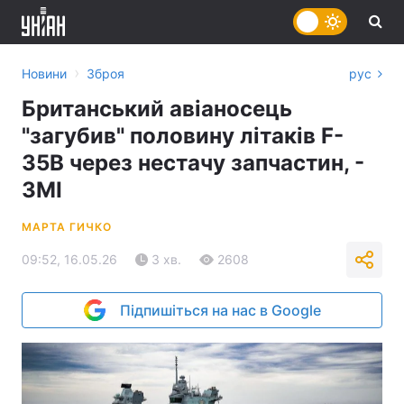
›
Новини
Зброя
рус
Британський авіаносець
"загубив" половину літаків F-
35B через нестачу запчастин, -
ЗМІ
МАРТА ГИЧКО
09:52, 16.05.26
3 хв.
2608
Підпишіться на нас в Google