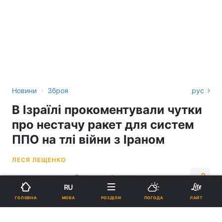
›
Новини
Зброя
рус
В Ізраїлі прокоментували чутки
про нестачу ракет для систем
ППО на тлі війни з Іраном
ЛЕСЯ ЛЕЩЕНКО
19:24, 15.05.26
3 хв.
1695
RU
МОВА
ГОЛОВНА
РОЗДІЛИ
ПОГОДА
ЛАЙТ
Підпишіться на нас в Google