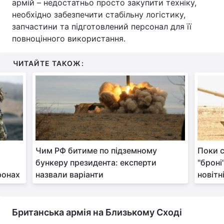
армій – недостатньо просто закупити техніку,
необхідно забезпечити стабільну логістику,
запчастини та підготовлений персонал для її
повноцінного використання.
ЧИТАЙТЕ ТАКОЖ:
Чим РФ битиме по підземному
Поки с
бункеру президента: експерти
"броні
ронах
назвали варіанти
новітн
Британська армія на Близькому Сході