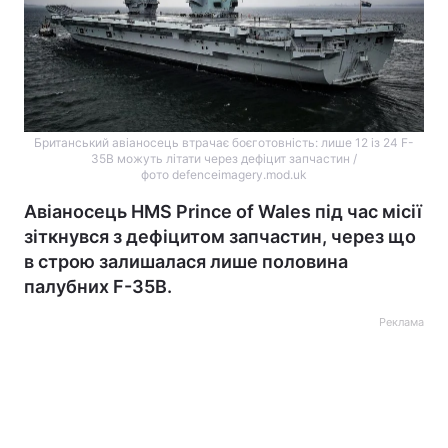
Британський авіаносець втрачає боєготовність: лише 12 із 24 F-
35B можуть літати через дефіцит запчастин /
фото defenceimagery.mod.uk
Авіаносець HMS Prince of Wales під час місії
зіткнувся з дефіцитом запчастин, через що
в строю залишалася лише половина
палубних F-35B.
Реклама