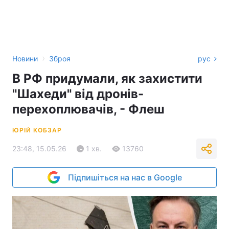
›
Новини
Зброя
рус
В РФ придумали, як захистити
"Шахеди" від дронів-
перехоплювачів, - Флеш
ЮРІЙ КОБЗАР
23:48, 15.05.26
1 хв.
13760
Підпишіться на нас в Google