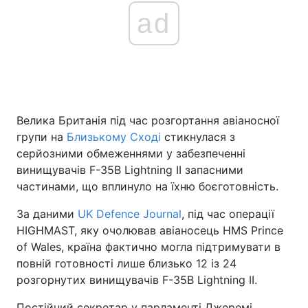
ad
Головна
Війна
Україна
Політика
Велика Британія під час розгортання авіаносної
Економіка
Світ
групи на
Близькому Сході
стикнулася з
Спорт
Наука
серйозними обмеженнями у забезпеченні
винищувачів F-35B Lightning II запасними
Техно і зв'язок
Лайт
частинами, що вплинуло на їхню боєготовність.
Зброя
Інциденти
За даними
UK Defence Journal
, під час операції
HIGHMAST, яку очолював авіаносець HMS Prince
Здоров'я
Туризм
of Wales, країна фактично могла підтримувати в
повній готовності лише близько 12 із 24
Цікавинки
Погода
розгорнутих винищувачів F-35B Lightning II.
Екологія
Регіони
Постійний секретар у парламенті Джеремі