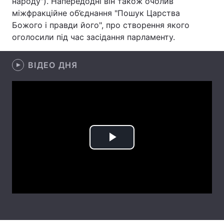
народу"). Напередодні він також очолив
міжфракційне об’єднання "Пошук Царства
Лонгріди
Божого і правди його", про створення якого
оголосили під час засідання парламенту.
Відео з Youtube
Статті
ВІДЕО ДНЯ
Інтерв'ю
Думки
Архів
Вакансії
Контакти
Послуги
Play
Video