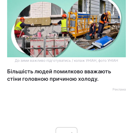
До зими важливо підготуватись / колаж УНІАН, фото УНІАН
Більшість людей помилково вважають
стіни головною причиною холоду.
Реклама