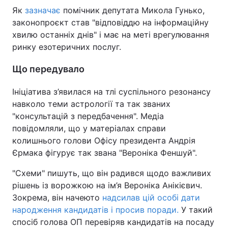
Як
зазначає
помічник депутата Микола Гунько,
Тема оформлення
законопроєкт став "відповіддю на інформаційну
хвилю останніх днів" і має на меті врегулювання
ринку езотеричних послуг.
Що передувало
Ініціатива з’явилася на тлі суспільного резонансу
навколо теми астрології та так званих
"консультацій з передбачення". Медіа
повідомляли, що у матеріалах справи
колишнього голови Офісу президента Андрія
Єрмака фігурує так звана "Вероніка Феншуй".
"Схеми" пишуть, що він радився щодо важливих
рішень із ворожкою на ім’я Вероніка Анікієвич.
Зокрема, він начеюто
надсилав цій особі дати
народження кандидатів і просив поради.
У такий
спосіб голова ОП перевіряв кандидатів на посаду