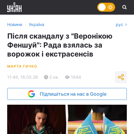
›
Новини
Україна
рус
Після скандалу з "Веронікою
Феншуй": Рада взялась за
ворожок і екстрасенсів
МАРТА ГИЧКО
11:49, 16.05.26
2 хв.
1644
Підпишіться на нас в Google