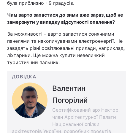
була приблизно +9 градусів.
Чим варто запастися до зими вже зараз, щоб не
замерзнути у випадку відсутності опалення?
За можливості – варто запастися сонячними
панелями та накопичувачами електроенергії. Не
завадять різні освітлювальні прилади, наприклад,
ліхтарики. Ще можна купити невеличкий
туристичний пальник.
ДОВІДКА
Валентин
Погорілий
Сертифікований архітектор,
член Архітектурної Палати
Національної спілки
архітекторів України, розробник проєктів