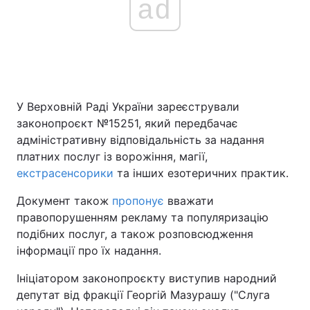
ad
Головна
Війна
Україна
Політика
У Верховній Раді України зареєстрували
Економіка
Світ
законопроєкт №15251, який передбачає
адміністративну відповідальність за надання
Спорт
Наука
платних послуг із ворожіння, магії,
екстрасенсорики
та інших езотеричних практик.
Техно і зв'язок
Лайт
Документ також
пропонує
вважати
Зброя
Інциденти
правопорушенням рекламу та популяризацію
подібних послуг, а також розповсюдження
Здоров'я
Туризм
інформації про їх надання.
Цікавинки
Погода
Ініціатором законопроєкту виступив народний
депутат від фракції Георгій Мазурашу ("Слуга
Екологія
Регіони