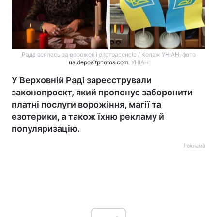
Рада взялась за ворожок і екстрасенсів / Колаж УНІАН, фото
ua.depositphotos.com
, УНІАН
У Верховній Раді зареєстрували
законопроєкт, який пропонує заборонити
платні послуги ворожіння, магії та
езотерики, а також їхню рекламу й
популяризацію.
Реклама