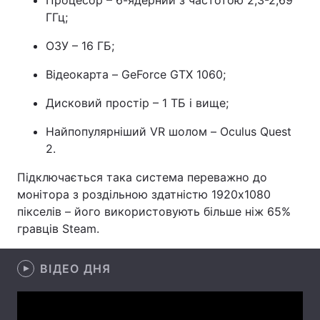
Процесор – 6-ядерний з частотою 2,3-2,69
ГГц;
Лонгріди
ОЗУ – 16 ГБ;
Відео з Youtube
Статті
Відеокарта – GeForce GTX 1060;
Інтерв'ю
Думки
Дисковий простір – 1 ТБ і вище;
Архів
Вакансії
Найпопулярніший VR шолом – Oculus Quest
2.
Контакти
Підключається така система переважно до
Послуги
монітора з роздільною здатністю 1920x1080
пікселів – його використовують більше ніж 65%
гравців Steam.
ВІДЕО ДНЯ