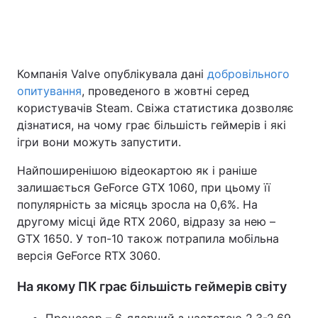
Головна
Війна
Компанія Valve опублікувала дані
добровільного
опитування
, проведеного в жовтні серед
Україна
Політика
користувачів Steam. Свіжа статистика дозволяє
Економіка
Світ
дізнатися, на чому грає більшість геймерів і які
ігри вони можуть запустити.
Спорт
Наука
Найпоширенішою відеокартою як і раніше
Техно і зв'язок
Лайт
залишається GeForce GTX 1060, при цьому її
популярність за місяць зросла на 0,6%. На
Зброя
Інциденти
другому місці йде RTX 2060, відразу за нею –
GTX 1650. У топ-10 також потрапила мобільна
Здоров'я
Туризм
версія GeForce RTX 3060.
Цікавинки
Погода
На якому ПК грає більшість геймерів світу
Екологія
Регіони