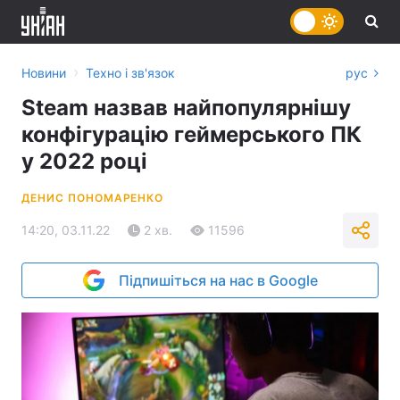
›
Новини
Техно і зв'язок
рус
Steam назвав найпопулярнішу
конфігурацію геймерського ПК
у 2022 році
ДЕНИС ПОНОМАРЕНКО
14:20, 03.11.22
2 хв.
11596
Підпишіться на нас в Google