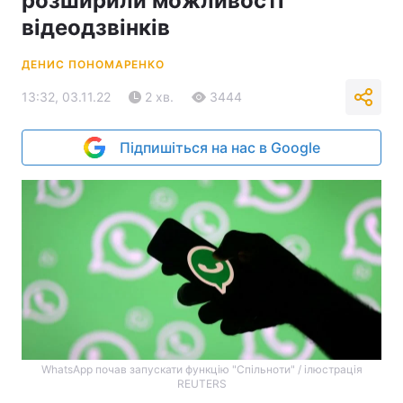
розширили можливості
відеодзвінків
ДЕНИС ПОНОМАРЕНКО
13:32, 03.11.22
2 хв.
3444
Підпишіться на нас в Google
WhatsApp почав запускати функцію "Спільноти" / ілюстрація
REUTERS