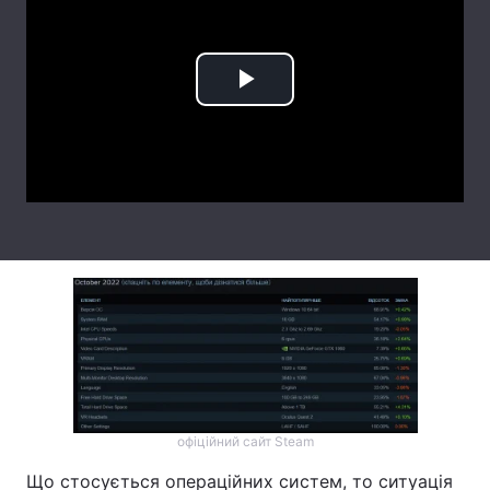
Тема оформлення
Play
Video
офіційний сайт Steam
Що стосується операційних систем, то ситуація