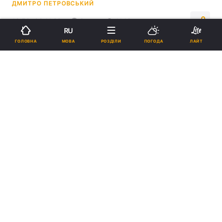
ДМИТРО ПЕТРОВСЬКИЙ
12:50, 03.11.22
2 хв.
1143
RU
МОВА
ГОЛОВНА
РОЗДІЛИ
ПОГОДА
ЛАЙТ
Підпишіться на нас в Google
Українська "ІТ-армія" отримала доступ до мереж центрального
банку РФ
Українські спеціалісти публікують для
громадськості перші 27 тисяч файлів, з
якими вже можна ознайомитись.
Реклама