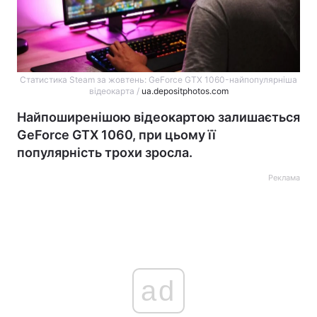
Статистика Steam за жовтень: GeForce GTX 1060-найпопулярніша
відеокарта /
ua.depositphotos.com
Найпоширенішою відеокартою залишається
GeForce GTX 1060, при цьому її
популярність трохи зросла.
Реклама
ad