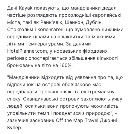
Дані Kayak показують, що мандрівники дедалі
частіше розглядають прохолодніші європейські
міста, такі як Рейк'явік, Шеннон, Дублін,
Стокгольм і Копенгаген, що зумовлено нижчими
середніми цінами на авіаквитки та м'якшими
літніми температурами. За даними
HotelPlanner.com, у норвезьких фіордових
регіонах спостерігається збільшення кількості
бронювань на літо на 160%.
"Мандрівники відходять від уявлення про те, що
відпочинок на острові обов'язково має
передбачати тропічні пляжі та екстремальну
спеку. Скандинавські острови захоплюють уяву
людей, оскільки вони пропонують можливість
уповільнити темп і поєднатися з природою", –
зазначив засновник Off the Map Travel Джонні
Купер.