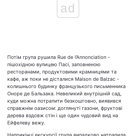
ad
Потім група рушила Rue de l’Annonciation -
пішохідною вулицею Пасі, заповненою
ресторанами, продуктовими крамницями та
кафе, аж поки не дісталися Maison de Balzac -
колишнього будинку французького письменника
Оноре де Бальзака. Невеликий внутрішній сад,
куди можна потрапити безкоштовно, виявився
справжнім оазисом: доглянуті газони, фруктові
дерева вздовж стін і ще один чудовий вид на
Ейфелеву вежу.
Наприкінці екскурсії група випадково натрапила