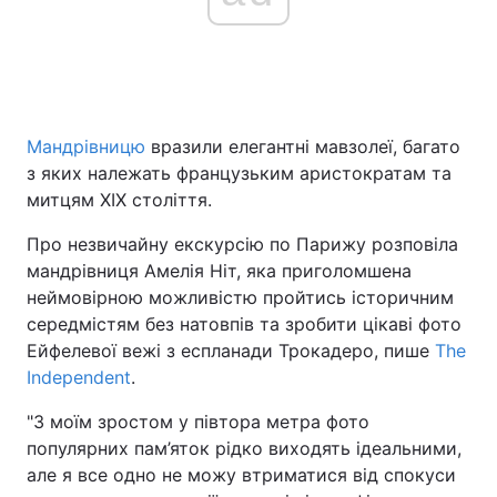
Мандрівницю
вразили елегантні мавзолеї, багато
з яких належать французьким аристократам та
митцям XIX століття.
Про незвичайну екскурсію по Парижу розповіла
мандрівниця Амелія Ніт, яка приголомшена
неймовірною можливістю пройтись історичним
середмістям без натовпів та зробити цікаві фото
Ейфелевої вежі з еспланади Трокадеро, пише
The
Independent
.
"З моїм зростом у півтора метра фото
популярних пам’яток рідко виходять ідеальними,
але я все одно не можу втриматися від спокуси