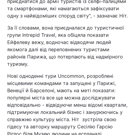
приєднатися до армії туристів із селфі-палицями
та смартфонами, які намагаються зафіксувати
одну з найвідоміших споруд світу", - зазначає Ніт.
За її словами, вона приєдналася до туристичної
групи Intrepid Travel, яка обіцяла показати
Ейфелеву вежу, водночас відводячи людей
якомога далі від переповнених туристами
районів Парижа, що потерпають від надмірного
туризму.
Нові одноденні тури Uncommon, розроблені
місцевими командами та запущені у Парижі,
Венеції й Барселоні, мають на меті показати:
популярні міста все ще можна досліджувати
відповідально - відвідуючи менш відомі квартали,
підтримуючи локальний бізнес і занурюючись у
справжню культуру міста. Ніт зустріла свою
гідесу та авторку маршруту Сесілію Гарсію
Ріглос біля Музею людини на еспланаді