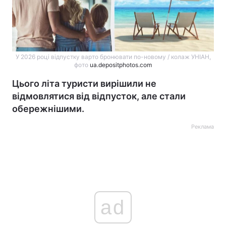
У 2026 році відпустку варто бронювати по-новому / колаж УНІАН,
фото
ua.depositphotos.com
Цього літа туристи вирішили не
відмовлятися від відпусток, але стали
обережнішими.
Реклама
ad