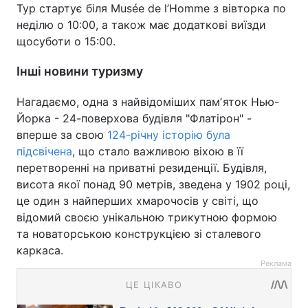
Тур стартує біля Musée de l’Homme з вівторка по
неділю о 10:00, а також має додаткові виїзди
щосуботи о 15:00.
Інші новини туризму
Нагадаємо, одна з найвідоміших памʼяток Нью-
Йорка - 24-поверхова будівля "Флатірон" -
вперше за свою
124-річну історію була
підсвічена
, що стало важливою віхою в її
перетворенні на приватні резиденції. Будівля,
висота якої понад 90 метрів, зведена у 1902 році,
це один з найперших хмарочосів у світі, що
відомий своєю унікальною трикутною формою
та новаторською конструкцією зі сталевого
каркаса.
Реклама