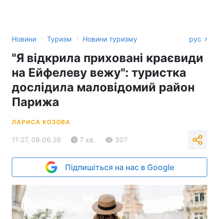
›
›
Новини
Туризм
Новини туризму
рус
"Я відкрила приховані краєвиди
на Ейфелеву вежу": туристка
дослідила маловідомий район
Парижа
ЛАРИСА КОЗОВА
11:27, 08.06.26
7 хв.
307
Підпишіться на нас в Google