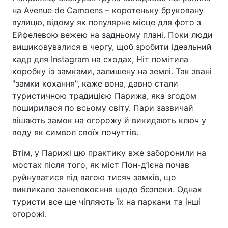
на Avenue de Camoens – коротеньку бруковану
вулицю, відому як популярне місце для фото з
Ейфелевою вежею на задньому плані. Поки люди
вишиковувалися в чергу, щоб зробити ідеальний
кадр для Instagram на сходах, Ніт помітила
коробку із замками, залишену на землі. Так звані
"замки кохання", каже вона, давно стали
туристичною традицією Парижа, яка згодом
поширилася по всьому світу. Пари зазвичай
вішають замок на огорожу й викидають ключ у
воду як символ своїх почуттів.
Втім, у Парижі цю практику вже заборонили на
мостах після того, як міст Пон-д’Ієна почав
руйнуватися під вагою тисяч замків, що
викликало занепокоєння щодо безпеки. Однак
туристи все ще чіпляють їх на паркани та інші
огорожі.