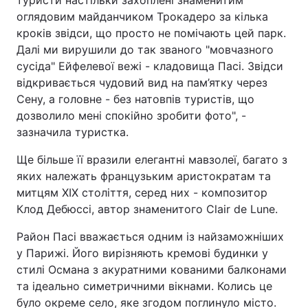
туристи настільки захоплені знаменитим
оглядовим майданчиком Трокадеро за кілька
кроків звідси, що просто не помічають цей парк.
Далі ми вирушили до так званого "мовчазного
сусіда" Ейфелевої вежі - кладовища Пасі. Звідси
відкривається чудовий вид на пам’ятку через
Сену, а головне - без натовпів туристів, що
дозволило мені спокійно зробити фото", -
зазначила туристка.
Ще більше її вразили елегантні мавзолеї, багато з
яких належать французьким аристократам та
митцям XIX століття, серед них - композитор
Клод Дебюссі, автор знаменитого Clair de Lune.
Район Пасі вважається одним із найзаможніших
у Парижі. Його вирізняють кремові будинки у
стилі Османа з акуратними кованими балконами
та ідеально симетричними вікнами. Колись це
було окреме село, яке згодом поглинуло місто.