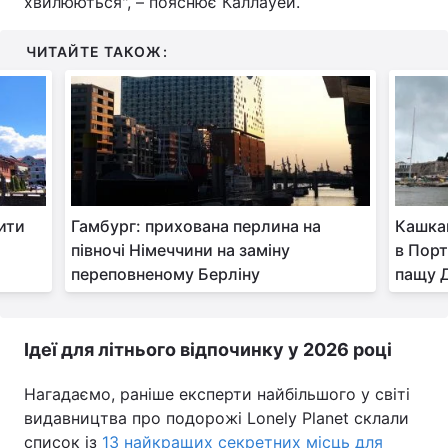
хвилюються", – пояснює Каллауей.
ЧИТАЙТЕ ТАКОЖ:
ити
Гамбург: прихована перлина на
Кашка
півночі Німеччини на заміну
в Порт
переповненому Берліну
пащу 
Ідеї для літнього відпочинку у 2026 році
Нагадаємо, раніше експерти найбільшого у світі
видавництва про подорожі Lonely Planet склали
список із
13 найкращих секретних місць для