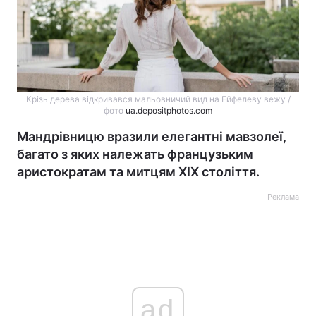
Крізь дерева відкривався мальовничий вид на Ейфелеву вежу /
фото
ua.depositphotos.com
Мандрівницю вразили елегантні мавзолеї,
багато з яких належать французьким
аристократам та митцям XIX століття.
Реклама
ad