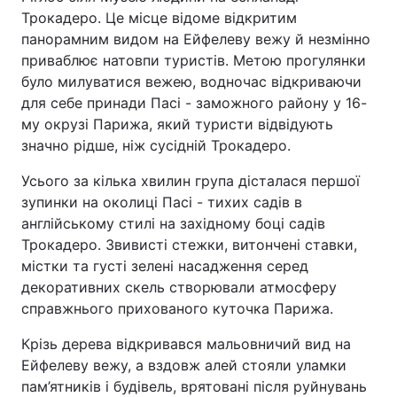
Трокадеро. Це місце відоме відкритим
панорамним видом на Ейфелеву вежу й незмінно
приваблює натовпи туристів. Метою прогулянки
було милуватися вежею, водночас відкриваючи
для себе принади Пасі - заможного району у 16-
му окрузі Парижа, який туристи відвідують
значно рідше, ніж сусідній Трокадеро.
Усього за кілька хвилин група дісталася першої
зупинки на околиці Пасі - тихих садів в
англійському стилі на західному боці садів
Трокадеро. Звивисті стежки, витончені ставки,
містки та густі зелені насадження серед
декоративних скель створювали атмосферу
справжнього прихованого куточка Парижа.
Крізь дерева відкривався мальовничий вид на
Ейфелеву вежу, а вздовж алей стояли уламки
пам’ятників і будівель, врятовані після руйнувань