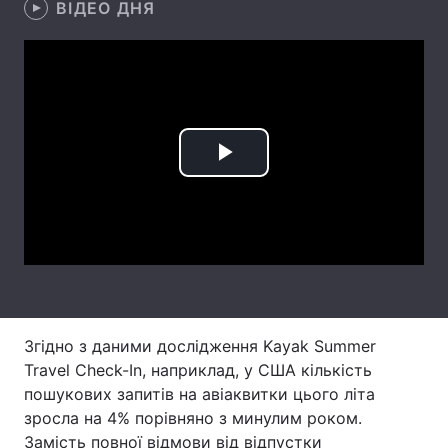
ВІДЕО ДНЯ
Лонгріди
Відео з Youtube
Статті
Інтерв'ю
Думки
Play
Архів
Вакансії
Video
Контакти
Послуги
Згідно з даними дослідження Kayak Summer
Travel Check-In, наприклад, у США кількість
пошукових запитів на авіаквитки цього літа
зросла на 4% порівняно з минулим роком.
Замість повної відмови від відпустки