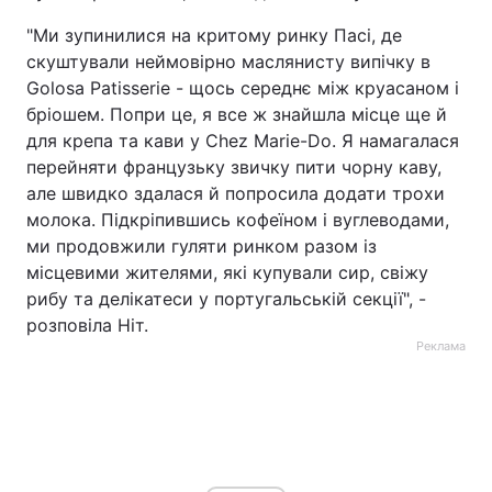
"Ми зупинилися на критому ринку Пасі, де
скуштували неймовірно маслянисту випічку в
Golosa Patisserie - щось середнє між круасаном і
бріошем. Попри це, я все ж знайшла місце ще й
для крепа та кави у Chez Marie-Do. Я намагалася
перейняти французьку звичку пити чорну каву,
але швидко здалася й попросила додати трохи
молока. Підкріпившись кофеїном і вуглеводами,
ми продовжили гуляти ринком разом із
місцевими жителями, які купували сир, свіжу
рибу та делікатеси у португальській секції", -
розповіла Ніт.
Реклама