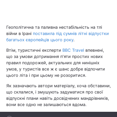
Головна
Війна
Геополітична та паливна нестабільність на тлі
війни в Ірані
поставила під сумнів літні відпустки
Україна
Політика
багатьох європейців цього року
.
Економіка
Світ
Втім, туристичні експерти
BBC Travel
впевнені,
що за умови дотримання п'яти простих нових
Спорт
Наука
правил подорожей, актуальних для нинішніх
Техно і зв'язок
Лайт
умов, у туристів все ж є шанс добре відпочити
цього літа і при цьому не розоритися.
Зброя
Інциденти
Як зазначають автори матеріалу, хоча обставини,
Здоров'я
Туризм
що склалися, і змушують задуматися про свої
відпускні плани навіть досвідчених мандрівників,
Цікавинки
Погода
вони все одно не залишаються вдома.
Екологія
Регіони