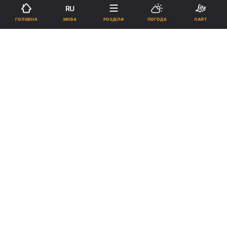
RU
Підпишіться на нас в Google
МОВА
ГОЛОВНА
РОЗДІЛИ
ПОГОДА
ЛАЙТ
Італійська авіакомпанія з липня збільшить рейси між Львовом і
Неаполем
Зараз авіакомпанія літає між Львовом і
Неаполем три рази на тиждень: по
вівторках, п'ятницях і неділях.
Реклама
ad