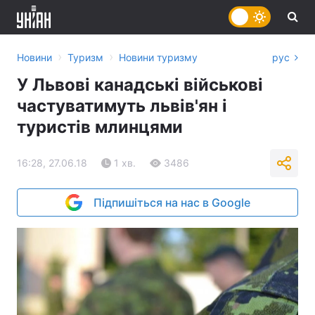
›
›
Новини
Туризм
Новини туризму
рус
У Львові канадські військові
частуватимуть львів'ян і
туристів млинцями
16:28, 27.06.18
1 хв.
3486
Підпишіться на нас в Google