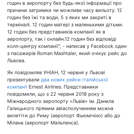
годин в аеропорту без будь-якої інформації про
причини затримки чи можливе часу вильоту. 12
годин без їжі та води, 5 з яких ми закриті в
терміналі. 12 годин матері з маленькими дітьми.
12 годин без представників компанії як в
аеропорту, так і онлайн.12 годин без відповіді
колл-центру компанії", - написав у Facebook один
з пасажирів Roman Mashtaler, який очікує рейс до
Львова.
Як повідомляв УНІАН, 12 червня у Львові
презентували
два нових рейси італійської
компанії
Ernest Aіrlines. Представники
повідомили, що з 22 червня 2018 року з
Міжнародного аеропорту «Львів» ім. Данила
Галицького прямим авіасполученням можна
вилетіти до Риму (аеропорт Фьюмічіно) або до
Мілана (аеропорт Мальпенса).