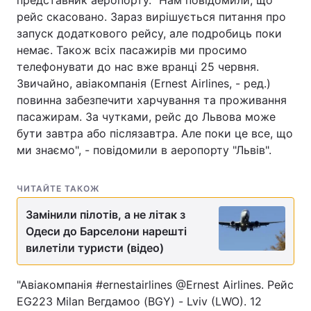
представник аеропорту. "Нам повідомили, що
рейс скасовано. Зараз вирішується питання про
запуск додаткового рейсу, але подробиць поки
немає. Також всіх пасажирів ми просимо
телефонувати до нас вже вранці 25 червня.
Звичайно, авіакомпанія (Ernest Airlines, - ред.)
повинна забезпечити харчування та проживання
пасажирам. За чутками, рейс до Львова може
бути завтра або післязавтра. Але поки це все, що
ми знаємо", - повідомили в аеропорту "Львів".
ЧИТАЙТЕ ТАКОЖ
Замінили пілотів, а не літак з
Одеси до Барселони нарешті
вилетіли туристи (відео)
"Авіакомпанія #ernestairlines @Ernest Airlines. Рейс
EG223 Milan Вегдамоо (BGY) - Lviv (LWO). 12