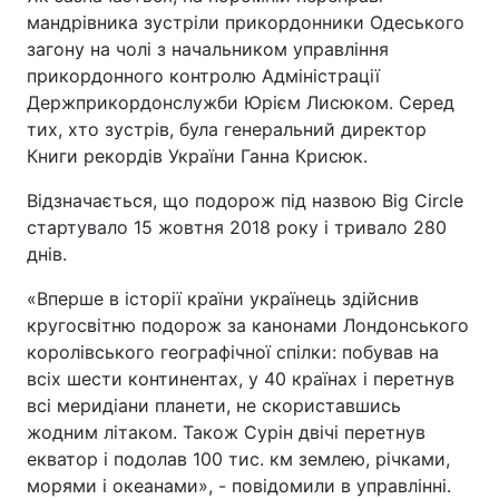
мандрівника зустріли прикордонники Одеського
загону на чолі з начальником управління
прикордонного контролю Адміністрації
Держприкордонслужби Юрієм Лисюком. Серед
тих, хто зустрів, була генеральний директор
Книги рекордів України Ганна Крисюк.
Відзначається, що подорож під назвою Big Circle
стартувало 15 жовтня 2018 року і тривало 280
днів.
«Вперше в історії країни українець здійснив
кругосвітню подорож за канонами Лондонського
королівського географічної спілки: побував на
всіх шести континентах, у 40 країнах і перетнув
всі меридіани планети, не скориставшись
жодним літаком. Також Сурін двічі перетнув
екватор і подолав 100 тис. км землею, річками,
морями і океанами», - повідомили в управлінні.