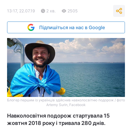
13:17, 22.07.19
2 хв.
2505
Підпишіться на нас в Google
Блогер першим із українців здійснив навколосвітню подорож / фото
Artemy Surin, Facebook
Навколосвітня подорож стартувала 15
жовтня 2018 року і тривала 280 днів.