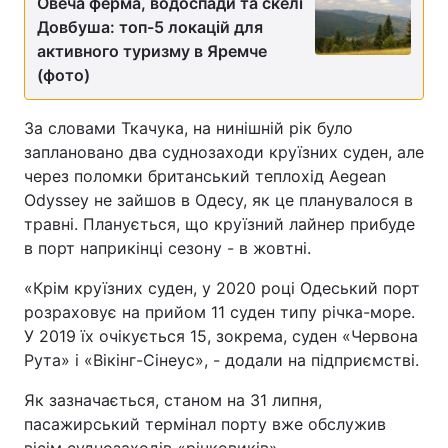
Овеча ферма, водоспади та скелі
Довбуша: топ-5 локацій для
активного туризму в Яремче
(фото)
За словами Ткачука, на нинішній рік було
заплановано два суднозаходи круїзних суден, але
через поломки британський теплохід Aegean
Odyssey не зайшов в Одесу, як це планувалося в
травні. Планується, що круїзний лайнер прибуде
в порт наприкінці сезону - в жовтні.
«Крім круїзних суден, у 2020 році Одеський порт
розраховує на прийом 11 суден типу річка-море.
У 2019 їх очікується 15, зокрема, суден «Червона
Рута» і «Вікінг-Сінеус», - додали на підприємстві.
Як зазначається, станом на 31 липня,
пасажирський термінал порту вже обслужив