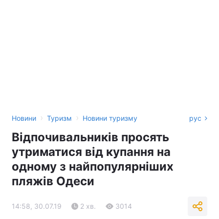
›
›
Новини
Туризм
Новини туризму
рус
Відпочивальників просять
утриматися від купання на
одному з найпопулярніших
пляжів Одеси
14:58, 30.07.19
2 хв.
3014