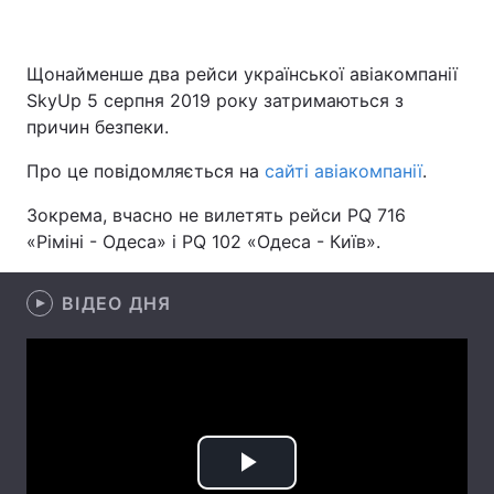
Щонайменше два рейси української авіакомпанії
Головна
Війна
SkyUp 5 серпня 2019 року затримаються з
причин безпеки.
Україна
Політика
Про це повідомляється на
сайті авіакомпанії
.
Економіка
Світ
Зокрема, вчасно не вилетять рейси PQ 716
«Ріміні - Одеса» і PQ 102 «Одеса - Київ».
Спорт
Наука
Техно і зв'язок
Лайт
ВІДЕО ДНЯ
Зброя
Інциденти
Здоров'я
Туризм
Цікавинки
Погода
Play
Екологія
Регіони