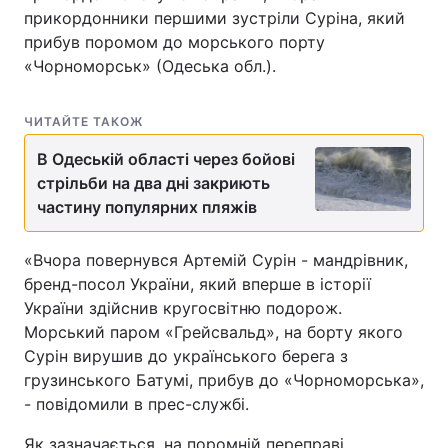
прикордонники першими зустріли Суріна, який
прибув поромом до морського порту
«Чорноморськ» (Одеська обл.).
ЧИТАЙТЕ ТАКОЖ
В Одеській області через бойові
стрільби на два дні закриють
частину популярних пляжів
«Вчора повернувся Артемій Сурін - мандрівник,
бренд-посол України, який вперше в історії
України здійснив кругосвітню подорож.
Морський паром «Грейсвальд», на борту якого
Сурін вирушив до українського берега з
грузинського Батумі, прибув до «Чорноморська»,
- повідомили в прес-службі.
Як зазначається, на поромній переправі