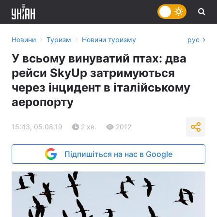
›
›
Новини
Туризм
Новини туризму
рус
У всьому винуватий птах: два
рейси SkyUp затримуються
через інцидент в італійському
аеропорту
15:43, 05.08.19
2 хв.
2012
Підпишіться на нас в Google