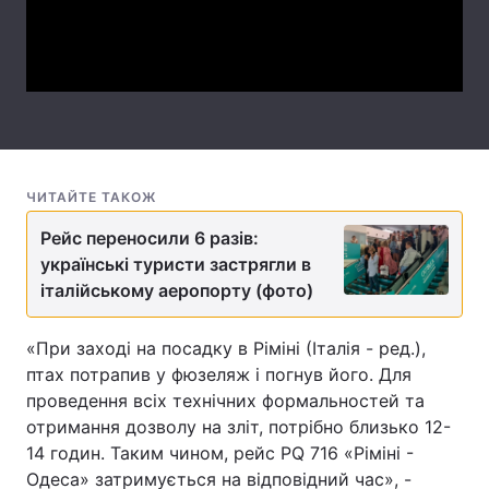
Video
Лонгріди
Відео з Youtube
Статті
Інтерв'ю
Думки
ЧИТАЙТЕ ТАКОЖ
Архів
Вакансії
Рейс переносили 6 разів:
Контакти
українські туристи застрягли в
італійському аеропорту (фото)
Послуги
«При заході на посадку в Ріміні (Італія - ред.),
птах потрапив у фюзеляж і погнув його. Для
проведення всіх технічних формальностей та
отримання дозволу на зліт, потрібно близько 12-
14 годин. Таким чином, рейс PQ 716 «Ріміні -
Одеса» затримується на відповідний час», -