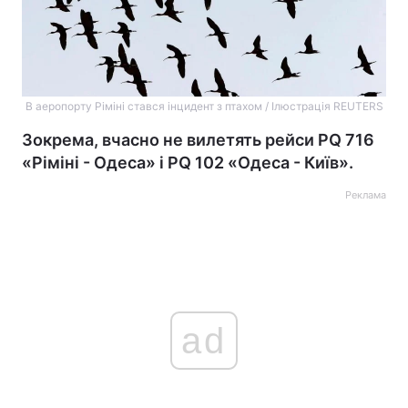
В аеропорту Ріміні стався інцидент з птахом / Ілюстрація REUTERS
Зокрема, вчасно не вилетять рейси PQ 716
«Ріміні - Одеса» і PQ 102 «Одеса - Київ».
Реклама
ad