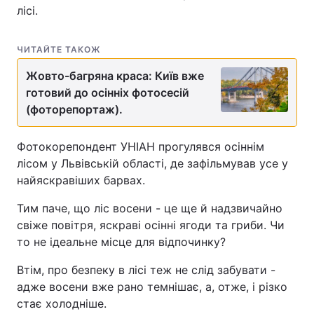
лісі.
ЧИТАЙТЕ ТАКОЖ
Жовто-багряна краса: Київ вже
готовий до осінніх фотосесій
(фоторепортаж).
Фотокорепондент УНІАН прогулявся осіннім
лісом у Львівській області, де зафільмував усе у
найяскравіших барвах.
Тим паче, що ліс восени - це ще й надзвичайно
свіже повітря, яскраві осінні ягоди та гриби. Чи
то не ідеальне місце для відпочинку?
Втім, про безпеку в лісі теж не слід забувати -
адже восени вже рано темнішає, а, отже, і різко
стає холодніше.