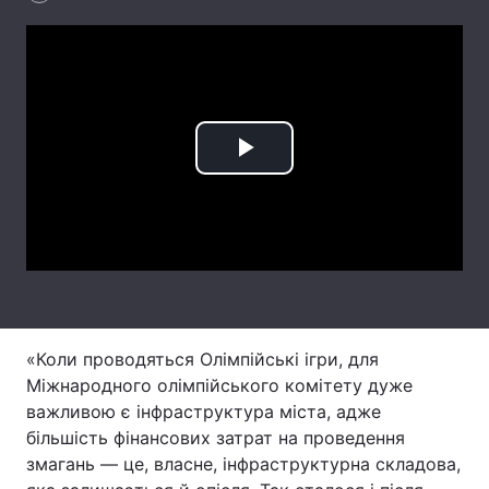
Лонгріди
Відео з Youtube
Статті
Інтерв'ю
Думки
Play
Архів
Вакансії
Video
Контакти
Послуги
«Коли проводяться Олімпійські ігри, для
Міжнародного олімпійського комітету дуже
важливою є інфраструктура міста, адже
більшість фінансових затрат на проведення
змагань — це, власне, інфраструктурна складова,