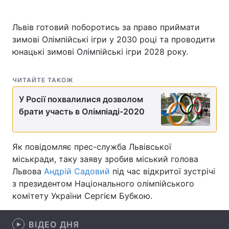
Львів готовий поборотись за право приймати
зимові Олімпійські ігри у 2030 році та проводити
Головна
Війна
юнацькі зимові Олімпійські ігри 2028 року.
Україна
Політика
ЧИТАЙТЕ ТАКОЖ
Економіка
Світ
У Росії похвалилися дозволом
брати участь в Олімпіаді-2020
Спорт
Наука
Техно і зв'язок
Лайт
Як повідомляє прес-служба Львівської
Зброя
Інциденти
міськради, таку заяву зробив міський голова
Львова
Андрій Садовий
під час відкритої зустрічі
Здоров'я
Туризм
з президентом Національного олімпійського
комітету України Сергієм Бубкою.
Цікавинки
Погода
Екологія
ВІДЕО ДНЯ
Регіони