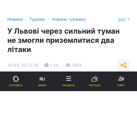
›
›
Новини
Туризм
Новини туризму
рус
У Львові через сильний туман
не змогли приземлитися два
літаки
10:44, 23.10.19
1 хв.
1894
RU
Підпишіться на нас в Google
МОВА
ГОЛОВНА
РОЗДІЛИ
ПОГОДА
ЛАЙТ