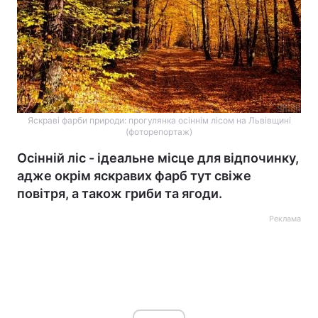
Яскраві фарби природи: прогулянка осіннім лісом на Львівщині
(фоторепортаж)
Осінній ліс - ідеальне місце для відпочинку,
адже окрім яскравих фарб тут свіже
повітря, а також гриби та ягоди.
Реклама