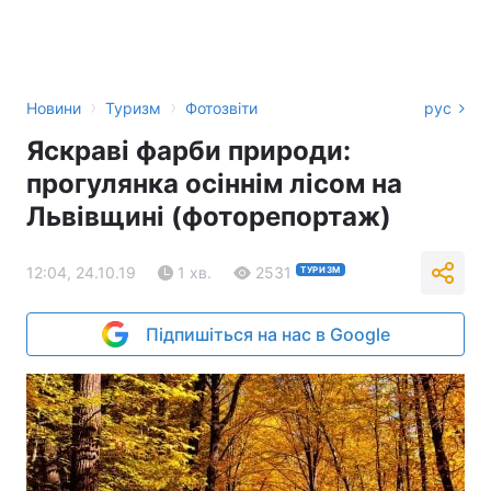
›
›
Новини
Туризм
Фотозвіти
рус
Яскраві фарби природи:
прогулянка осіннім лісом на
Львівщині (фоторепортаж)
12:04, 24.10.19
1 хв.
2531
ТУРИЗМ
Підпишіться на нас в Google