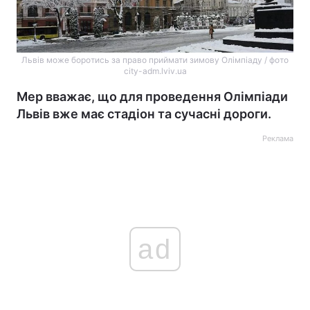
Львів може боротись за право приймати зимову Олімпіаду / фото
city-adm.lviv.ua
Мер вважає, що для проведення Олімпіади
Львів вже має стадіон та сучасні дороги.
Реклама
ad