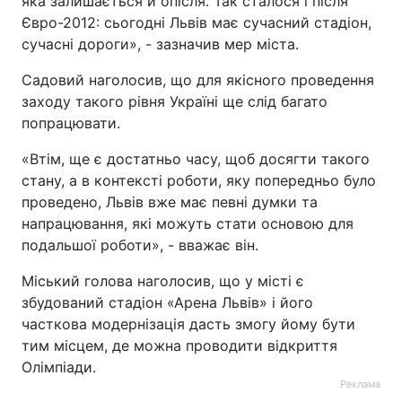
яка залишається й опісля. Так сталося і після
Євро-2012: сьогодні Львів має сучасний стадіон,
Тема оформлення
сучасні дороги», - зазначив мер міста.
Садовий наголосив, що для якісного проведення
заходу такого рівня Україні ще слід багато
попрацювати.
«Втім, ще є достатньо часу, щоб досягти такого
стану, а в контексті роботи, яку попередньо було
проведено, Львів вже має певні думки та
напрацювання, які можуть стати основою для
подальшої роботи», - вважає він.
Міський голова наголосив, що у місті є
збудований стадіон «Арена Львів» і його
часткова модернізація дасть змогу йому бути
тим місцем, де можна проводити відкриття
Олімпіади.
Реклама