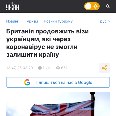
›
›
Новини
Туризм
Новини туризму
рус
Британія продовжить візи
українцям, які через
коронавірус не змогли
залишити країну
13:47, 25.03.20
1 хв.
651
Підпишіться на нас в Google