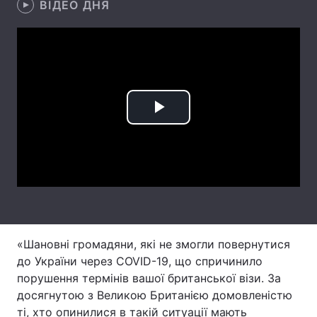
ВІДЕО ДНЯ
Лонгріди
Відео з Youtube
Статті
Інтерв'ю
Думки
Play
Архів
Вакансії
Video
Контакти
Послуги
«Шановні громадяни, які не змогли повернутися
до України через COVID-19, що спричинило
порушення термінів вашої британської візи. За
досягнутою з Великою Британією домовленістю
ті, хто опинилися в такій ситуації мають