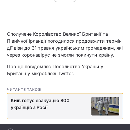
Головна
Війна
Сполучене Королівство Великої Британії та
Україна
Політика
Північної Ірландії погодилося продовжити термін
дії візи до 31 травня українським громадянам, які
Економіка
Світ
через коронавірус не змогли покинути країну.
Спорт
Наука
Про це повідомляє Посольство України у
Британії у мікроблозі Twitter.
Техно і зв'язок
Лайт
Зброя
Інциденти
ЧИТАЙТЕ ТАКОЖ
Київ готує евакуацію 800
Здоров'я
Туризм
українців з Росії
Цікавинки
Погода
Екологія
Регіони