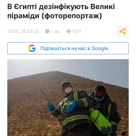
В Єгипті дезінфікують Великі
піраміди (фоторепортаж)
13:25, 25.03.20
1 хв.
1571
Підпишіться на нас в Google