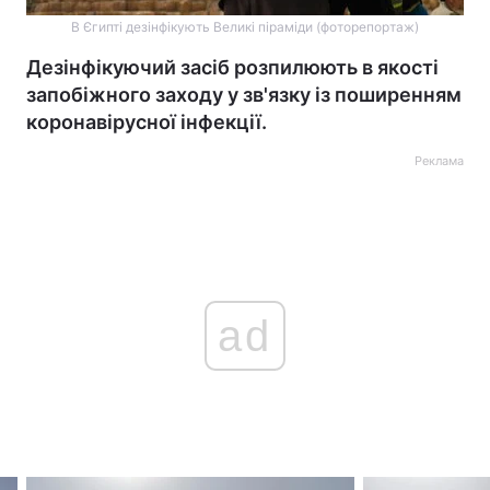
В Єгипті дезінфікують Великі піраміди (фоторепортаж)
Дезінфікуючий засіб розпилюють в якості
запобіжного заходу у зв'язку із поширенням
коронавірусної інфекції.
Реклама
ad