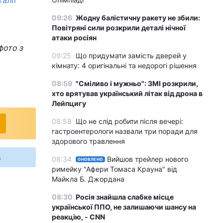
алії
09:26
Жодну балістичну ракету не збили:
Повітряні сили розкрили деталі нічної
атаки росіян
фото з
09:25
Що придумати замість дверей у
кімнату: 4 оригінальні та недорогі рішення
08:59
"Сміливо і мужньо": ЗМІ розкрили,
хто врятував український літак від дрона в
Лейпцигу
08:58
Що не слід робити після вечері:
гастроентерологи назвали три поради для
здорового травлення
s
08:34
Вийшов трейлер нового
ОНОВЛЕНО
римейку "Афери Томаса Крауна" від
Майкла Б. Джордана
08:30
Росія знайшла слабке місце
української ППО, не залишаючи шансу на
реакцію, - CNN