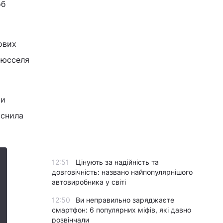
об
ових
рюсселя
ми
яснила
12:51
Цінують за надійність та
довговічність: названо найпопулярнішого
автовиробника у світі
12:50
Ви неправильно заряджаєте
смартфон: 6 популярних міфів, які давно
розвінчали