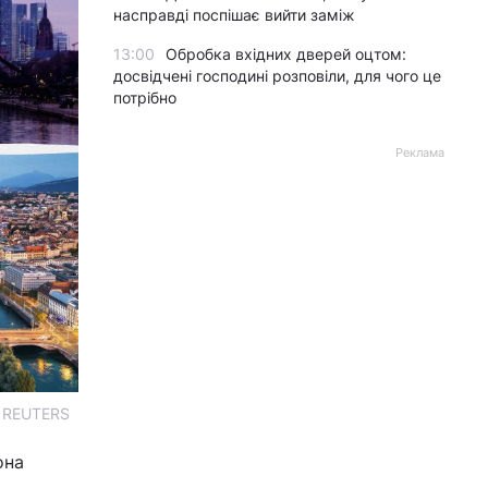
насправді поспішає вийти заміж
13:00
Обробка вхідних дверей оцтом:
досвідчені господині розповіли, для чого це
потрібно
Реклама
, REUTERS
она