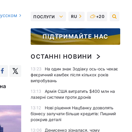
русском
RU
+20
ПОСЛУГИ
ПІДТРИМАЙТЕ НАС
ОСТАННІ НОВИНИ
13:23
На один знак Зодіаку ось-ось чекає
феєричний камбек після кількох років
випробувань
 на
13:13
Армія США витратить $400 млн на
лазерні системи проти дронів
13:12
Нові рішення Нацбанку дозволять
бізнесу залучати більше кредитів: Пишний
розкрив деталі
13:06
Денисенко зізналася, чому