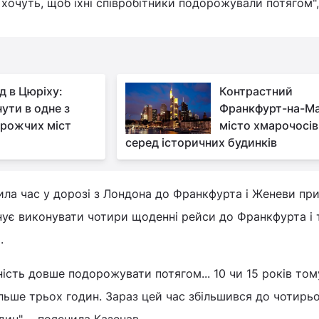
 хочуть, щоб їхні співробітники подорожували потягом",
д в Цюріху:
Контрастний
нути в одне з
Франкфурт-на-Ма
рожчих міст
місто хмарочосів
серед історичних будинків
ила час у дорозі з Лондона до Франкфурта і Женеви пр
анує виконувати чотири щоденні рейси до Франкфурта і 
.
ість довше подорожувати потягом... 10 чи 15 років то
ільше трьох годин. Зараз цей час збільшився до чотирьо