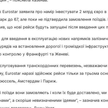
ин", – пояснила Казенав.
к Eurostar заявила про намір інвестувати 2 млрд євро в
парк до 67, але поки не підтвердила замовлення поїздів.
в, що нові рейси будуть запущені після введення цих п
для введення в експлуатацію нових напрямків залізнич
урядів на встановлення дорогої і громіздкої інфраструк
о контролю у Франкфурті та Женеві.
бслуговування транскордонних перевезень, незважаючи
му, Eurostar наразі здійснює рейси тільки за трьома ос
рюссель, Амстердам і Париж.
і поїзди вони замовляють і коли їх буде доставлено, ми
ами", а скоріше невизначеними ідеями", – зазначив кон