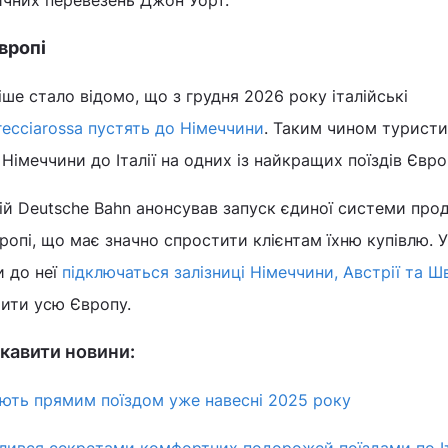
ичних перевезень Джон Уорт.
вропі
іше стало відомо, що з грудня 2026 року італійські
recciarossa пустять до Німеччини
. Таким чином туристи
імеччини до Італії на одних із найкращих поїздів Євро
й Deutsche Bahn анонсував запуск єдиної системи про
ропі, що має значно спростити клієнтам їхню купівлю. 
и до неї
підключаться залізниці Німеччини, Австрії та Ш
ити усю Європу.
кавити новини:
ають прямим поїздом уже навесні 2025 року