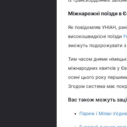
із транскордонних залізн
Міжнарожні поїзди в Є
Як повідомляв УНІАН, ран
високошвидкісні поїзди
F
зможуть подорожувати з Н
Тим часом днями німецькі
міжнародних квитків у Єв
осені цього року першим
Згодом система має покр
Вас також можуть заці
Париж і Мілан з'єдн