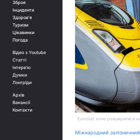
Зброя
Інциденти
Здоров'я
Туризм
Цікавинки
Погода
Відео з Youtube
Статті
Інтерв'ю
Думки
Лонгріди
Архів
Вакансії
Контакти
Eurostar хоче розширитися н
Міжнародний залізничний