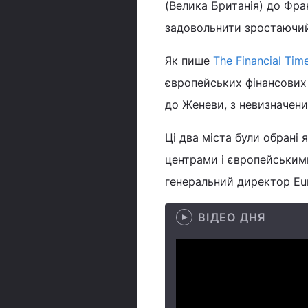
(Велика Британія) до Фра
задовольнити зростаючий 
Як пише
The Financial Tim
європейських фінансових
до Женеви, з невизначени
Ці два міста були обрані
центрами і європейськими
генеральний директор Eur
ВІДЕО ДНЯ