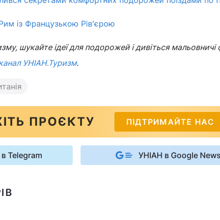
лився секретами комфортних подорожей поїздами по Іт
 Рим із Французькою Рів'єрою
зму, шукайте ідеї для подорожей і дивіться мальовничі 
канал УНІАН.Туризм
.
танія
ІТЬ ПРОЄКТУ
ПІДТРИМАЙТЕ НАС
 в Telegram
УНІАН в Google New
ІВ