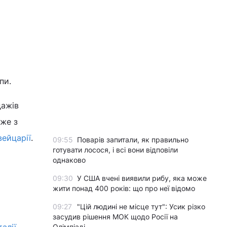
пи.
дажів
Уже з
вейцарії
.
09:55
Поварів запитали, як правильно
готувати лосося, і всі вони відповіли
однаково
09:30
У США вчені виявили рибу, яка може
жити понад 400 років: що про неї відомо
09:27
"Цій людині не місце тут": Усик різко
засудив рішення МОК щодо Росії на
Олімпіаді