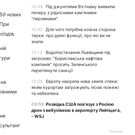
10:49
Під джунглями В'єтнаму виявили
печеру з рідкісними кам'яними
 50 нових
"перлинами"
 При
10:42
Для чого потрібна кожна сторона
оїздів.
терки: про деякі функції, про які ви не
знали
ній
10:13
Водопостачання Львівщини під
тури
загрозою: "Бориславська нафтова
компанія" просить Зеленського
переглянути санкції
10:08
Європу накрила нова хвиля спеки:
 на
яким курортам загрожують лісові пожежі
новними
та небезпека
09:59
Розвідка США пов’язує з Росією
дрон з вибухівкою в аеропорту Лейпцига,
 не
- WSJ
сультант
Реклама