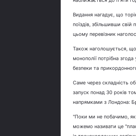
наближається до п'яти год
Видання нагадує, що торі
поїздів, збільшивши свій 
цьому перевізник наголоси
Також наголошується, що 
монополії потрібна згода 
безпеки та прикордонног
Саме через складність о
запуск понад 30 років то
напрямками з Лондона: Б
"Поки ми не побачимо, як
можемо називати це "план