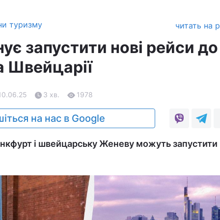
ни туризму
читать на 
нує запустити нові рейси до
а Швейцарії
 10.06.25
3 хв.
1978
іться на нас в Google
анкфурт і швейцарську Женеву можуть запустити