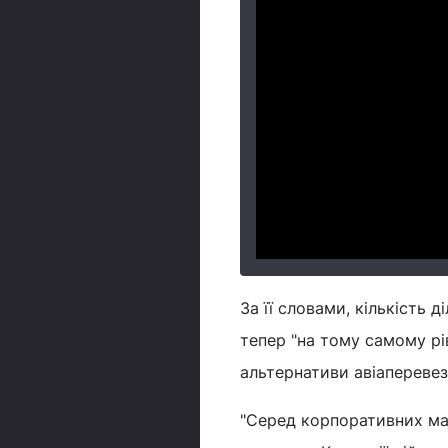
За її словами, кількість 
тепер "на тому самому рів
альтернативи авіаперевез
"Серед корпоративних ман