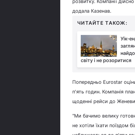
розвитку. Компанії дійсно
додала Казенав.
ЧИТАЙТЕ ТАКОЖ:
Уїк-ен
загля
найдо
світу і не розоритися
Попередньо Eurostar оцін
п'ять годин. Компанія пл
щоденні рейси до Женеви
"Ми бачимо велику готовн
не хотіли їхати поїздом б