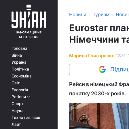
›
›
Новини
Туризм
Нови
Eurostar пла
ІНФОРМАЦІЙНЕ
Німеччини т
АГЕНТСТВО
Головна
Марина Григоренко
Війна
12:31,
Україна
Підпиш
Політика
Економіка
Світ
Рейси в німецький Фр
Екологія
початку 2030-х років.
Регіони
Спорт
Наука
Техно і зв'язок
Лайт