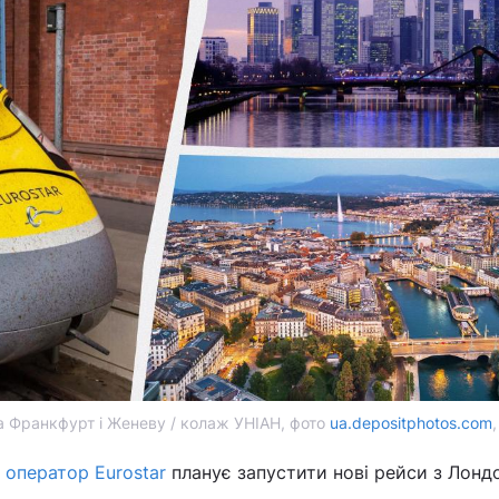
а Франкфурт і Женеву / колаж УНІАН, фото
ua.depositphotos.com
 оператор Eurostar
планує запустити нові рейси з Лонд