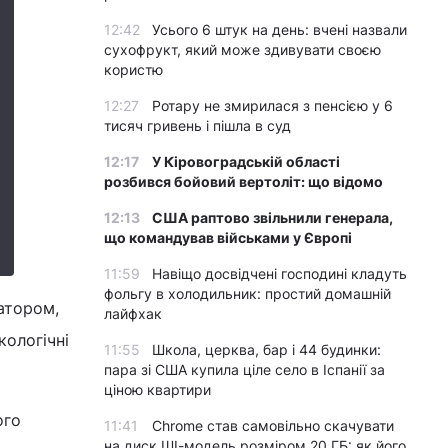
12:42
Усього 6 штук на день: вчені назвали
сухофрукт, який може здивувати своєю
користю
12:27
Ротару не змирилася з пенсією у 6
тисяч гривень і пішла в суд
12:17
У Кіровоградській області
розбився бойовий вертоліт: що відомо
12:13
США раптово звільнили генерала,
що командував військами у Європі
11:59
Навіщо досвідчені господині кладуть
фольгу в холодильник: простий домашній
ратором,
лайфхак
кологічні
11:55
Школа, церква, бар і 44 будинки:
пара зі США купила ціле село в Іспанії за
ціною квартири
ого
11:41
Chrome став самовільно скачувати
на диск ШІ-модель розміром 20 ГБ: як його