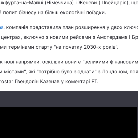
нкфурта-на-Майні (Німеччина) і Женеви (Швейцарія), щ
попит бізнесу на більш екологічні поїздки.
es
, компанія представила план розширення у двох ключ
 центрах, включно з новими рейсами з Амстердама і Б
ми термінами старту "на початку 2030-х років".
 як нові напрямки, оскільки вони є "великими фінансови
 містами", які "потрібно було з'єднати" з Лондоном, по
ostar Гвендолін Казенав у коментарі FT.