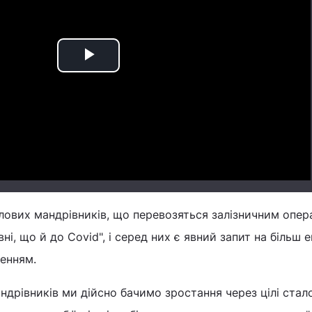
Play
Video
ділових мандрівників, що перевозяться залізничним опе
ні, що й до Covid", і серед них є явний запит на більш е
енням.
дрівників ми дійсно бачимо зростання через цілі стал