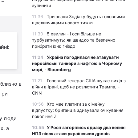
 –
зупинити
11:36
Три знаки Зодіаку будуть головними
щасливчиками нового тижня
11:30
5 хвилин - і оси більше не
турбуватимуть: як швидко та безпечно
прибрати їхнє гніздо
йні:
11:24
Україна погодилася не атакувати
неросійські танкери з нафтою в Чорному
морі, - Bloomberg
11:21
Головний генерал США шукає вихід з
иблизно в
війни в Ірані, щоб не розлютити Трампа, -
CNN
три
10:56
Хто має платити за сімейну
відпустку: британців здивували очікування
покоління Z
му люди
10:55
У Росії загорілись одразу два великі
х, а
НПЗ після атаки українських дронів