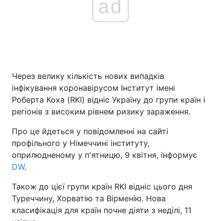
ad
Головна
Війна
Україна
Політика
Через велику кількість нових випадків
Економіка
Світ
інфікування коронавірусом Інститут імені
Роберта Коха (RKI) відніс Україну до групи країн і
Спорт
Наука
регіонів з високим рівнем ризику зараження.
Техно і зв'язок
Лайт
Про це йдеться у повідомленні на сайті
профільного у Німеччині інституту,
Зброя
Інциденти
оприлюдненому у п'ятницю, 9 квітня, інформує
DW
.
Здоров'я
Туризм
Також до цієї групи країн RKI відніс цього дня
Цікавинки
Погода
Туреччину, Хорватію та Вірменію. Нова
класифікація для країн почне діяти з неділі, 11
Екологія
Регіони