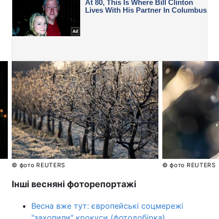
© фото REUTERS
© фото REUTERS
Інші весняні фоторепортажі
Весна вже тут: європейські соцмережі
"захопили" крокуси (фотодобірка)