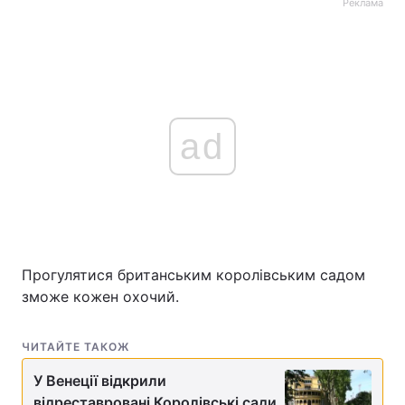
Реклама
ad
Прогулятися британським королівським садом
зможе кожен охочий.
ЧИТАЙТЕ ТАКОЖ
У Венеції відкрили
відреставровані Королівські сади