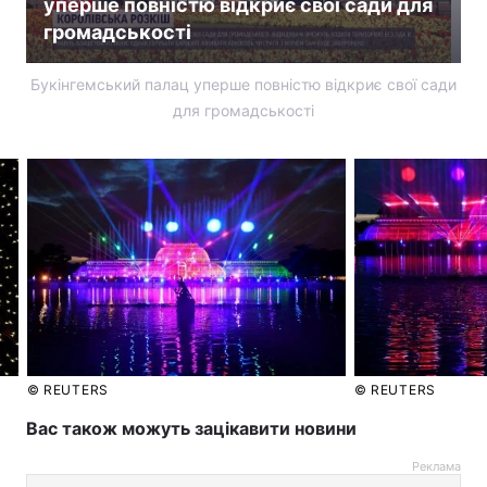
уперше повністю відкриє свої сади для
громадськості
Букінгемський палац уперше повністю відкриє свої сади
для громадськості
© REUTERS
© REUTERS
Вас також можуть зацікавити новини
Реклама