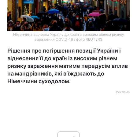
Німеччина віднесла Україну до країн з високим рівнем ризику
зараження COVID-19 / фото REUTERS
Рішення про погіршення позиції України і
віднесення її до країн із високим рівнем
ризику зараження матиме передусім вплив
на мандрівників, які в'їжджають до
Німеччини суходолом.
Реклама