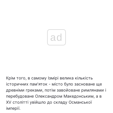
ad
Крім того, в самому Ізмірі велика кількість
історичних пам'яток - місто було засноване ще
древніми греками, потім завойоване римлянами і
перебудоване Олександром Македонським, а в
XV столітті увійшло до складу Османської
імперії.