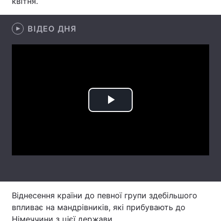
квітня.
Лонгріди
ВІДЕО ДНЯ
Відео з Youtube
Статті
Інтерв'ю
Думки
Архів
Вакансії
Play
Контакти
Video
Послуги
Віднесення країни до певної групи здебільшого
впливає на мандрівників, які прибувають до
Німеччини з цієї держави.