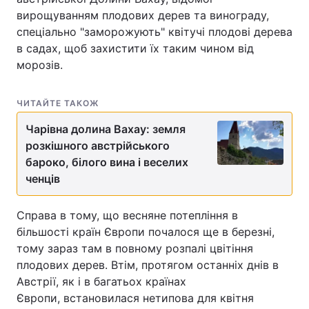
вирощуванням плодових дерев та винограду,
спеціально "заморожують" квітучі плодові дерева
в садах, щоб захистити їх таким чином від
морозів.
ЧИТАЙТЕ ТАКОЖ
Чарівна долина Вахау: земля
розкішного австрійського
бароко, білого вина і веселих
ченців
Справа в тому, що весняне потепління в
більшості країн Європи почалося ще в березні,
тому зараз там в повному розпалі цвітіння
плодових дерев. Втім, протягом останніх днів в
Австрії, як і в багатьох країнах
Європи, встановилася нетипова для квітня