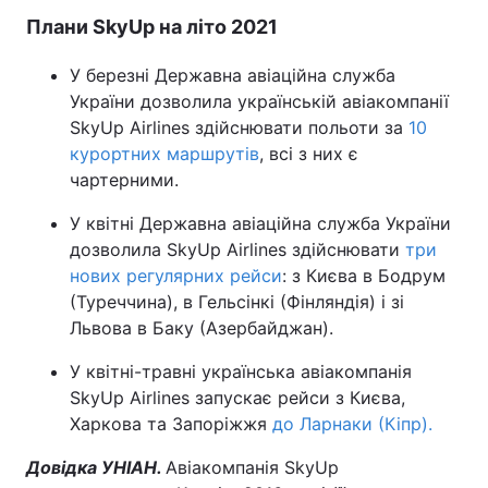
Плани SkyUp на літо 2021
У березні Державна авіаційна служба
України дозволила українській авіакомпанії
SkyUp Airlines здійснювати польоти за
10
курортних маршрутів
, всі з них є
чартерними.
У квітні Державна авіаційна служба України
дозволила SkyUp Airlines здійснювати
три
нових регулярних рейси
: з Києва в Бодрум
(Туреччина), в Гельсінкі (Фінляндія) і зі
Львова в Баку (Азербайджан).
У квітні-травні українська авіакомпанія
SkyUp Airlines запускає рейси з Києва,
Харкова та Запоріжжя
до Ларнаки (Кіпр).
Довідка УНІАН.
Авіакомпанія SkyUp