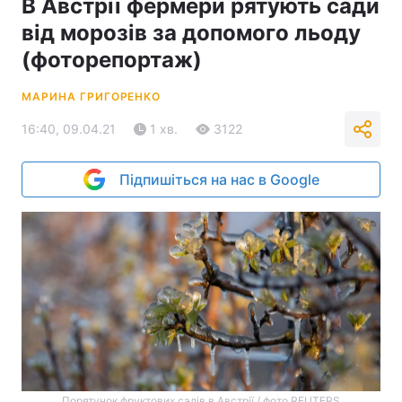
В Австрії фермери рятують сади
від морозів за допомого льоду
(фоторепортаж)
МАРИНА ГРИГОРЕНКО
16:40, 09.04.21
1 хв.
3122
Підпишіться на нас в Google
Порятунок фруктових садів в Австрії / фото REUTERS