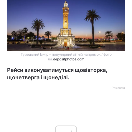
Турецький Ізмір - популярний літній напрямок / фото
ua.
depositphotos.com
Рейси виконуватимуться щовівторка,
щочетверга і щонеділі.
Реклама