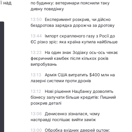
ї над
по будинку: ветеринари пояснили таку
дивну поведінку
13:50
Експеримент розкрив, чи дійсно
бездротова зарядка дорожча за дротову
13:44
Імпорт скрапленого газу з Росії до
ЄС різко зріс: яка країна купила найбільше
13:23
На один знак Зодіаку ось-ось чекає
феєричний камбек після кількох років
випробувань
13:13
Армія США витратить $400 млн на
лазерні системи проти дронів
13:12
Нові рішення Нацбанку дозволять
бізнесу залучати більше кредитів: Пишний
розкрив деталі
13:06
Денисенко зізналася, чому
насправді поспішає вийти заміж
13:00
Обробка вхідних дверей оцтом: