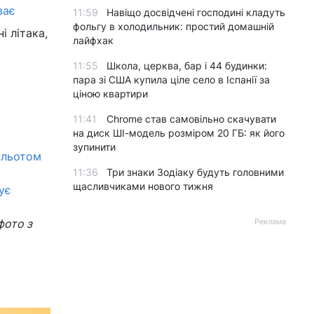
ває
11:59
Навіщо досвідчені господині кладуть
фольгу в холодильник: простий домашній
і літака,
лайфхак
11:55
Школа, церква, бар і 44 будинки:
пара зі США купила ціле село в Іспанії за
ціною квартири
11:41
Chrome став самовільно скачувати
на диск ШІ-модель розміром 20 ГБ: як його
зупинити
ильотом
11:36
Три знаки Зодіаку будуть головними
щасливчиками нового тижня
ує
фото з
Реклама