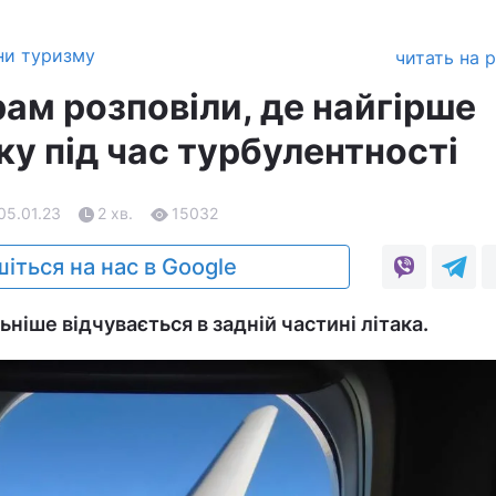
ни туризму
читать на 
ам розповіли, де найгірше
аку під час турбулентності
 05.01.23
2 хв.
15032
іться на нас в Google
ніше відчувається в задній частині літака.