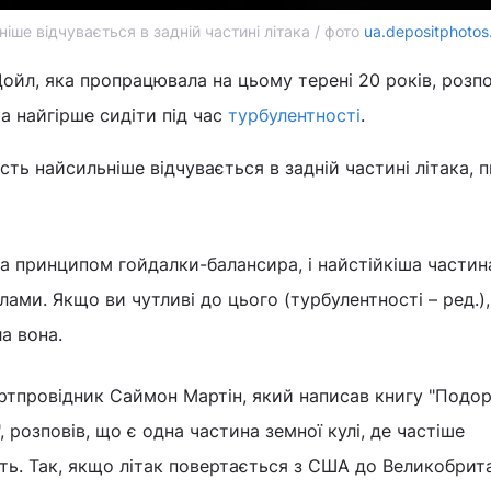
іше відчувається в задній частині літака / фото
ua.depositphoto
йл, яка пропрацювала на цьому терені 20 років, розпо
ка найгірше сидіти під час
турбулентності
.
ість найсильніше відчувається в задній частині літака,
за принципом гойдалки-балансира, і найстійкіша частин
ами. Якщо ви чутливі до цього (турбулентності – ред.),
ла вона.
ортпровідник Саймон Мартін, який написав книгу "Подо
 розповів, що є одна частина земної кулі, де частіше
ть. Так, якщо літак повертається з США до Великобритан