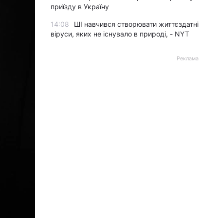
приїзду в Україну
14:08
ШІ навчився створювати життєздатні
віруси, яких не існувало в природі, - NYT
Реклама