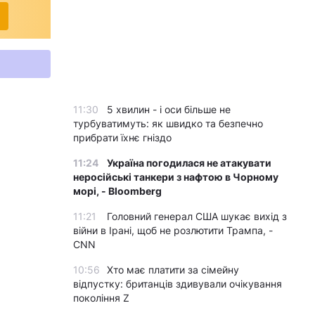
11:30
5 хвилин - і оси більше не
турбуватимуть: як швидко та безпечно
прибрати їхнє гніздо
11:24
Україна погодилася не атакувати
неросійські танкери з нафтою в Чорному
морі, - Bloomberg
11:21
Головний генерал США шукає вихід з
війни в Ірані, щоб не розлютити Трампа, -
CNN
10:56
Хто має платити за сімейну
відпустку: британців здивували очікування
покоління Z