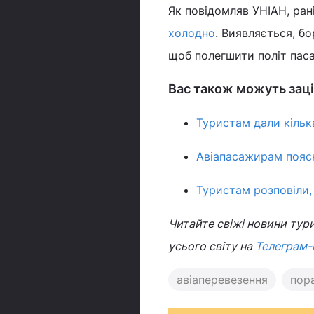
Як повідомляв УНІАН, ран
холодно
. Виявляється, б
щоб полегшити політ паса
Вас також можуть заці
Туристам дали кільк
Авіапасажирам пояс
Туристам розповіли, 
Читайте свіжі новини тури
усього світу на
Телеграм-
авіаперевезення
пор