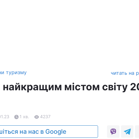
ни туризму
читать на 
и найкращим містом світу 
01.23
1 хв.
4237
іться на нас в Google