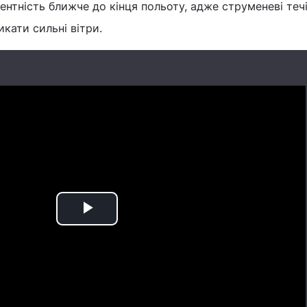
ентність ближче до кінця польоту, адже струменеві течі
кати сильні вітри.
Play
Video