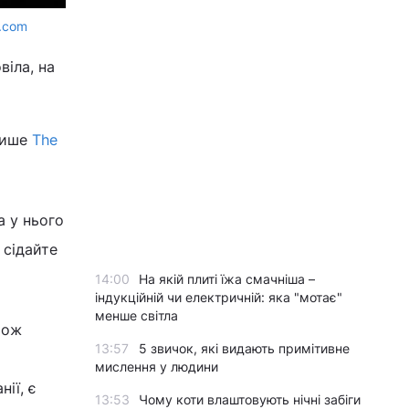
s.com
віла, на
 пише
The
а у нього
 сідайте
14:00
На якій плиті їжа смачніша –
індукційній чи електричній: яка "мотає"
менше світла
рож
13:57
5 звичок, які видають примітивне
мислення у людини
ії, є
13:53
Чому коти влаштовують нічні забіги