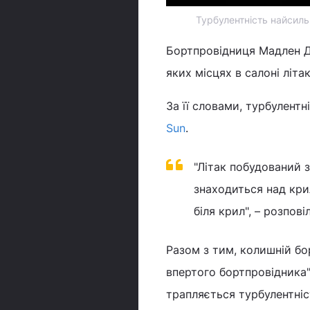
Турбулентність найсильн
Бортпровідниця Мадлен До
яких місцях в салоні літа
За її словами, турбулентн
Sun
.
"Літак побудований 
знаходиться над крил
біля крил", – розпові
Разом з тим, колишній б
впертого бортпровідника",
трапляється турбулентніс