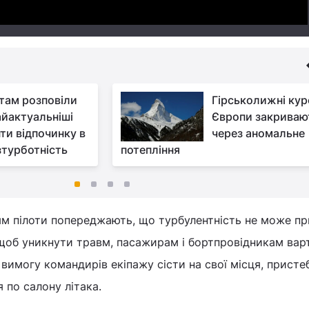
там розповіли
Гірськолижні ку
айактуальніші
Європи закриваю
нти відпочинку в
через аномальне
зтурботність
потепління
ям пілоти попереджають, що турбулентність не може п
, щоб уникнути травм, пасажирам і бортпровідникам вар
вимогу командирів екіпажу сісти на свої місця, присте
 по салону літака.