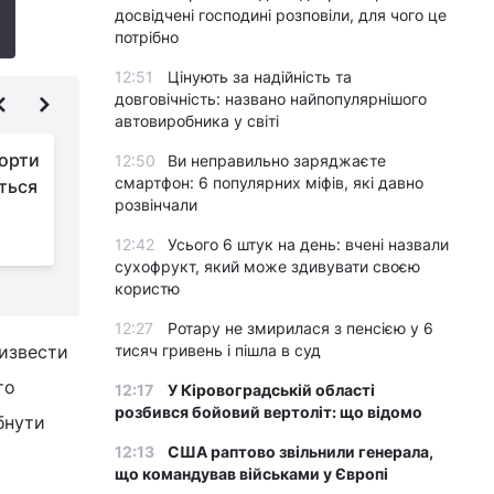
досвідчені господині розповіли, для чого це
потрібно
12:51
Цінують за надійність та
довговічність: названо найпопулярнішого
автовиробника у світі
рорти
Китай образився на
12:50
Ви неправильно заряджаєте
смартфон: 6 популярних міфів, які давно
ться
країни, що вводять
розвінчали
COVID-обмеження
для китайських туристів
ч
12:42
Усього 6 штук на день: вчені назвали
сухофрукт, який може здивувати своєю
користю
12:27
Ротару не змирилася з пенсією у 6
ризвести
тисяч гривень і пішла в суд
то
12:17
У Кіровоградській області
розбився бойовий вертоліт: що відомо
бнути
12:13
США раптово звільнили генерала,
що командував військами у Європі