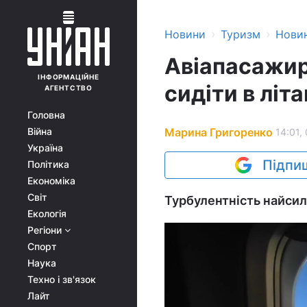
›
›
Новини
Туризм
Нови
Авіапасажир
ІНФОРМАЦІЙНЕ
сидіти в літ
АГЕНТСТВО
Головна
Марина Григоренко
Війна
14:01,
Україна
Підпиш
Політика
Економіка
Світ
Турбулентність найсиль
Екологія
Регіони
Спорт
Наука
Техно і зв'язок
Лайт