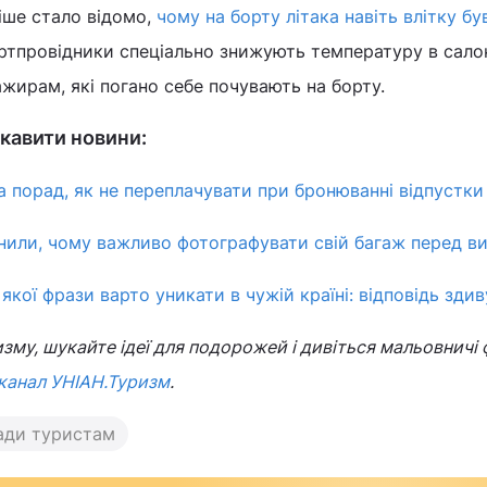
іше стало відомо,
чому на борту літака навіть влітку бу
ортпровідники спеціально знижують температуру в салон
жирам, які погано себе почувають на борту.
кавити новини:
а порад, як не переплачувати при бронюванні відпустки
нили, чому важливо фотографувати свій багаж перед в
якої фрази варто уникати в чужій країні: відповідь здив
зму, шукайте ідеї для подорожей і дивіться мальовничі 
канал УНІАН.Туризм
.
ади туристам