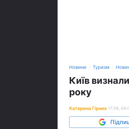
›
›
Новини
Туризм
Нови
Київ визнал
року
Катерина Гірник
17:58, 04.
Підпиш