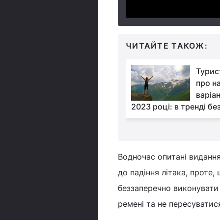
ЧИТАЙТЕ ТАКОЖ:
Майже тисяча
Турис
туристів застрягли на
про н
круїзному лайнері
варіа
ку" мікроорганізмів
2023 році: в тренді бе
Водночас опитані виданн
до падіння літака, проте
беззаперечно виконувати 
ремені та не пересуватися