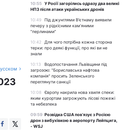
10:55
У Росії загорілись одразу два великі
НПЗ після атаки українських дронів
10:49
Під джунглями В'єтнаму виявили
печеру з рідкісними кам'яними
"перлинами"
10:42
Для чого потрібна кожна сторона
терки: про деякі функції, про які ви не
знали
10:13
Водопостачання Львівщини під
русском
загрозою: "Бориславська нафтова
компанія" просить Зеленського
2023
переглянути санкції
10:08
Європу накрила нова хвиля спеки:
яким курортам загрожують лісові пожежі
та небезпека
09:59
Розвідка США пов’язує з Росією
дрон з вибухівкою в аеропорту Лейпцига,
- WSJ