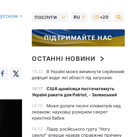
русском
RU
+20
ПОСЛУГИ
ПІДТРИМАЙТЕ НАС
ОСТАННІ НОВИНИ
14:23
В Україні може виникнути серйозний
дефіцит води: які області під загрозою
14:17
США щомісяця постачатимуть
Україні ракети для Patriot, - Зеленський
14:15
Може долати тисячі кілометрів над
океаном: науковці розкрили секрет
крихітної бабки
14:12
Лідер російського гурту "Ногу
свело!" вперше назвав справжню причину