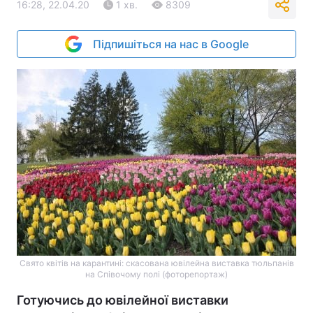
16:28, 22.04.20
1 хв.
8309
Підпишіться на нас в Google
Свято квітів на карантині: скасована ювілейна виставка тюльпанів
на Співочому полі (фоторепортаж)
Готуючись до ювілейної виставки