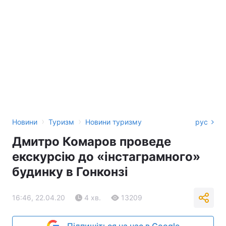
›
›
Новини
Туризм
Новини туризму
рус
Дмитро Комаров проведе
екскурсію до «інстаграмного»
будинку в Гонконзі
16:46, 22.04.20
4 хв.
13209