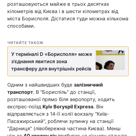
розташовуються майже в трьох десятках
кілометрів від Києва і в шести кілометрах від
міста Борисполя. Дістатися туди можна кількома
способами.
ЧИТАЙТЕ ТАКОЖ
У терміналі D «Борисполя» може
з'єднання явитися зона
трансферу для внутрішніх рейсів
Одним з найшвидших буде
залізничний
транспорт
. В "Бориспіль" до станції,
розташованої прямо біля аеропорту, ходить
експрес-поїзд
Kyiv Boryspil Express
. Він
відправляється з 14-її колії вокзалу "Київ-
Пасажирський", роблячи зупинку на станції
"Дарниця" (лівобережна частина Києва). Менш
ніж за
40 хвилин він
прибуває на кінцеву станцію.