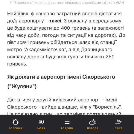
У "Бориспіль" можна дістатися кількома способами / фото УНІАН
Найбільш фінансово затратний спосіб дістатися
до/з аеропорту -
таксі
. З вокзалу в середньому
це буде коштувати до 400 гривень (в залежності
від часу доби, погоди та ситуації на дорогах). До
півтисячі гривень обійдеться шлях від станції
метро "Академмістечко", а від Дарницького
вокзалу дорога буде коштувати близько 250
гривень.
Як доїхати в аеропорт імені Сікорського
("Жуляни")
Дістатися у другій київський аеропорт - імені
Сікорського - вийде швидше, ніж у "Бориспіль".
Це пов'язано з тим, що термінал розташований
фактично на території міста у мікрорайоні
RU
Жуляни. Це лише у восьми кілометрах від центру
МОВА
ГОЛОВНА
РОЗДІЛИ
ПОГОДА
ЛАЙТ