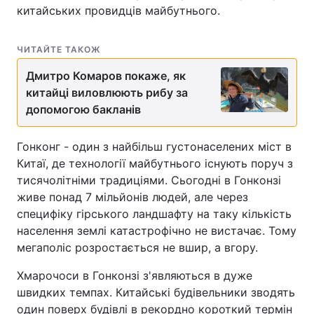
китайських провидців майбутнього.
ЧИТАЙТЕ ТАКОЖ
Дмитро Комаров покаже, як
китайці виловлюють рибу за
допомогою бакланів
Гонконг - один з найбільш густонаселених міст в
Китаї, де технології майбутнього існують поруч з
тисячолітніми традиціями. Сьогодні в Гонконзі
живе понад 7 мільйонів людей, але через
специфіку гірського ландшафту на таку кількість
населення землі катастрофічно не вистачає. Тому
мегаполіс розростається не вшир, а вгору.
Хмарочоси в Гонконзі з'являються в дуже
швидких темпах. Китайські будівельники зводять
один поверх будівлі в рекордно короткий термін