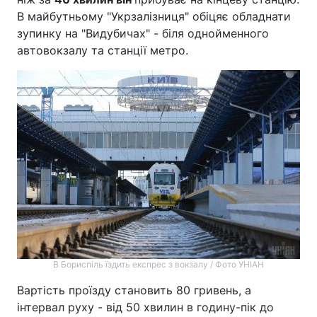
В майбутньому "Укрзалізниця" обіцяє обладнати
зупинку на "Видубичах" - біля однойменного
автовокзалу та станції метро.
В Бориспіль їздить експрес з вокзалу / Фото УНІАН
Вартість проїзду становить 80 гривень, а
інтервал руху - від 50 хвилин в годину-пік до