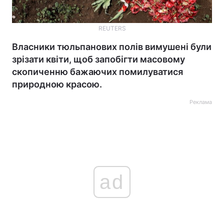
REUTERS
Власники тюльпанових полів вимушені були
зрізати квіти, щоб запобігти масовому
скопиченню бажаючих помилуватися
природною красою.
Реклама
ad