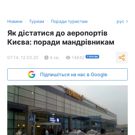
›
›
Новини
Туризм
Поради туристам
рус
Як дістатися до аеропортів
Києва: поради мандрівникам
07:14, 12.03.20
4 хв.
14842
ТУРИЗМ
Підпишіться на нас в Google