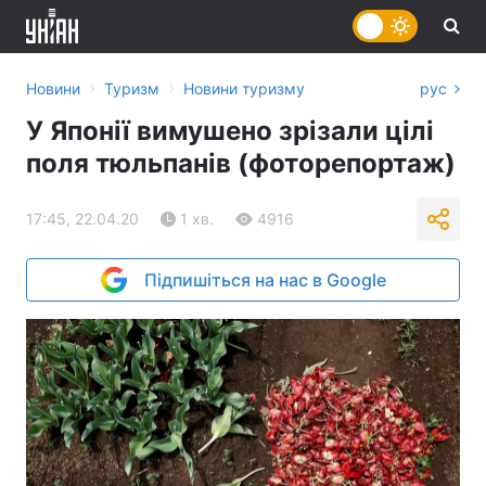
›
›
Новини
Туризм
Новини туризму
рус
У Японії вимушено зрізали цілі
поля тюльпанів (фоторепортаж)
17:45, 22.04.20
1 хв.
4916
Підпишіться на нас в Google