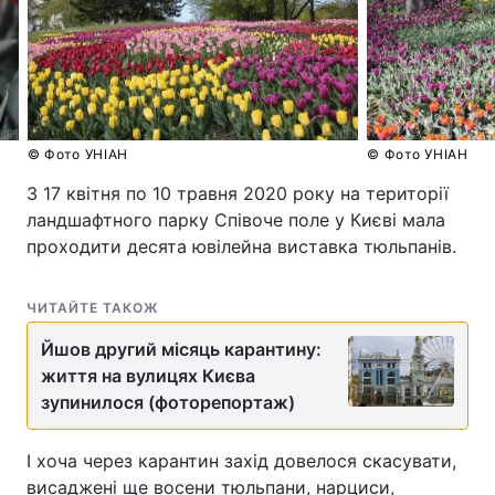
© Фото УНІАН
© Фото УНІАН
З 17 квітня по 10 травня 2020 року на території
ландшафтного парку Співоче поле у Києві мала
проходити десята ювілейна виставка тюльпанів.
ЧИТАЙТЕ ТАКОЖ
Йшов другий місяць карантину:
життя на вулицях Києва
зупинилося (фоторепортаж)
І хоча через карантин захід довелося скасувати,
висаджені ще восени тюльпани, нарциси,