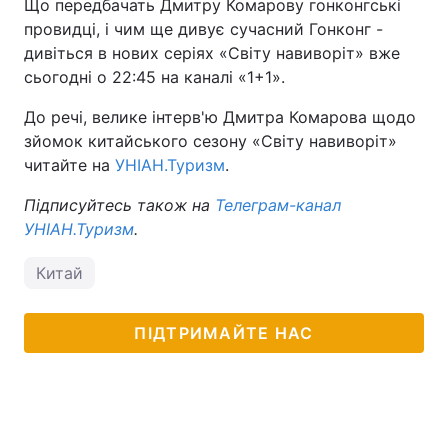
Що передбачать Дмитру Комарову гонконгські
провидці, і чим ще дивує сучасний Гонконг -
дивіться в нових серіях «Світу навиворіт» вже
сьогодні о 22:45 на каналі «1+1».
До речі, велике інтерв'ю Дмитра Комарова щодо
зйомок китайського сезону «Світу навиворіт»
читайте на
УНІАН.Туризм
.
Підписуйтесь також на
Телеграм-канал
УНІАН.Туризм
.
Китай
ПІДТРИМАЙТЕ НАС