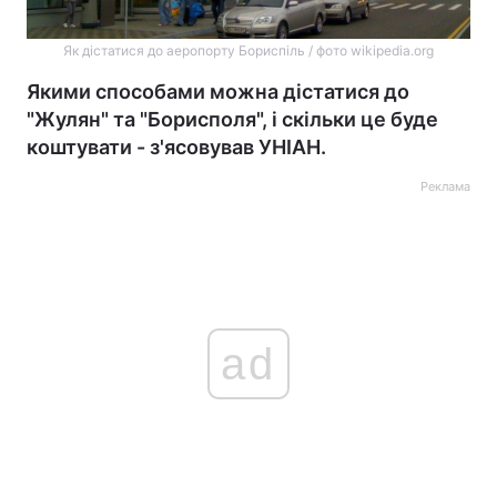
Як дістатися до аеропорту Бориспіль / фото wikipedia.org
Якими способами можна дістатися до
"Жулян" та "Борисполя", і скільки це буде
коштувати - з'ясовував УНІАН.
Реклама
ad