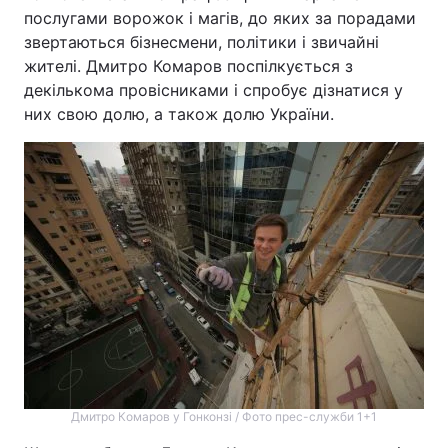
послугами ворожок і магів, до яких за порадами
звертаються бізнесмени, політики і звичайні
жителі. Дмитро Комаров поспілкується з
декількома провісниками і спробує дізнатися у
них свою долю, а також долю України.
Дмитро Комаров у Гонконзі / Фото прес-служби 1+1