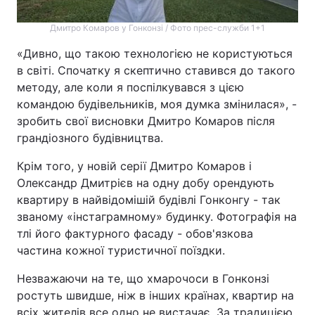
Дмитро Комаров у Гонконзі / Фото прес-служби 1+1
«Дивно, що такою технологією не користуються
в світі. Спочатку я скептично ставився до такого
методу, але коли я поспілкувався з цією
командою будівельників, моя думка змінилася», -
зробить свої висновки Дмитро Комаров після
грандіозного будівництва.
Крім того, у новій серії Дмитро Комаров і
Олександр Дмитрієв на одну добу орендують
квартиру в найвідомішій будівлі Гонконгу - так
званому «інстаграмному» будинку. Фотографія на
тлі його фактурного фасаду - обов'язкова
частина кожної туристичної поїздки.
Незважаючи на те, що хмарочоси в Гонконзі
ростуть швидше, ніж в інших країнах, квартир на
всіх жителів все одно не вистачає. За традицією