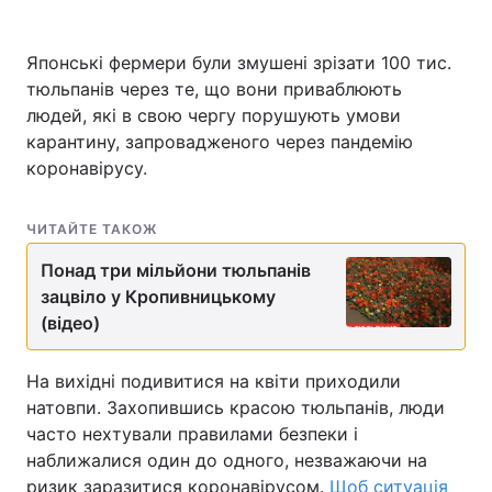
Японські фермери були змушені зрізати 100 тис.
тюльпанів через те, що вони приваблюють
Головна
Війна
людей, які в свою чергу порушують умови
карантину, запровадженого через пандемію
Україна
Політика
коронавірусу.
Економіка
Світ
ЧИТАЙТЕ ТАКОЖ
Спорт
Наука
Понад три мільйони тюльпанів
Техно і зв'язок
Лайт
зацвіло у Кропивницькому
(відео)
Зброя
Інциденти
На вихідні подивитися на квіти приходили
Здоров'я
Туризм
натовпи. Захопившись красою тюльпанів, люди
часто нехтували правилами безпеки і
Цікавинки
Погода
наближалися один до одного, незважаючи на
Екологія
Регіони
ризик заразитися коронавірусом.
Щоб ситуація