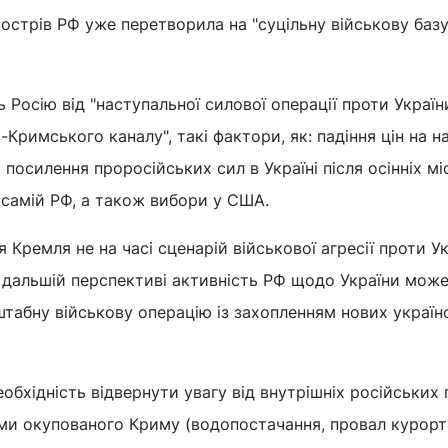
острів РФ уже перетворила на "суцільну військову базу
 Росію від "наступальної силової операції проти Україн
-Кримського каналу", такі фактори, як: падіння цін на н
 посилення проросійських сил в Україні після осінніх м
у самій РФ, а також вибори у США.
я Кремля не на часі сценарій військової агресії проти У
в дальшій перспективі активність РФ щодо України мож
табну військову операцію із захопленням нових україн
бхідність відвернути увагу від внутрішніх російських 
ми окупованого Криму (водопостачання, провал курорт