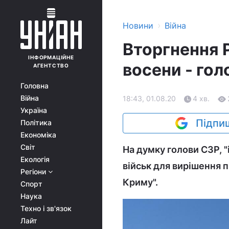
›
Новини
Війна
Вторгнення Р
ІНФОРМАЦІЙНЕ
восени - гол
АГЕНТСТВО
Головна
Війна
18:43, 01.08.20
4 хв.
Україна
Підпиш
Політика
Економіка
Світ
На думку голови СЗР, 
Екологія
військ для вирішення 
Регіони
Криму".
Спорт
Наука
Техно і зв'язок
Лайт