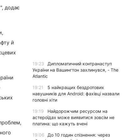
", додає
и,
афту й
ісцевих
19:23
Дипломатичний контранаступ
України на Вашингтон захлинувся, - The
Atlantic
країни
е
19:21
5 найкращих бездротових
навушників для Android: фахівці назвали
ських
головні хіти
19:19
Найдорожчим ресурсом на
астероїдах може виявитися зовсім не
проблем,
платина: що кажуть вчені
ного
19:06
До 10 годин спізнення: через