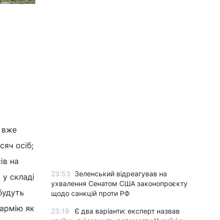
– вже
сяч осіб;
ів на
23:53
Зеленський відреагував на
 у складі
ухвалення Сенатом США законопроєкту
будуть
щодо санкцій проти РФ
 армію як
23:19
Є два варіанти: експерт назвав