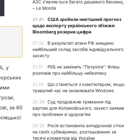
АЗС з’являється багато дешевого бензину,
– Le Monde
21:41
США зробили невтішний прогноз
щодо експорту українського збіжжя:
Bloomberg розкрив цифри
21:32
В результаті атаки РФ знищено
найбільший склад засобів індивідуального
захисту
21:21
РЕБ не замінить "Петріоти": Флеш
%, у
розповів про найбільшу небезпеку
морських
21:20
Що станеться з комп’ютером, якщо
ними
тривалий час не оновлювати Windows
грози,
20:39
Суд продовжив тримання під
ві, за 60
вартою для Коломойського, захист заявив
про проблеми зі здоров'ям
рілецької
20:35
Росія встановила антидронові сітки
на своїх субмаринах, розташованих за
тисячі кілометрів від України