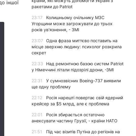
країни, які можуть допомогти Україні з
до іншої
ракетами до Patriot
23:17
Колишньому очільнику МЗС
Угорщини може загрожувати до трьох
років ув'язнення, - ЗМІ
23:07
Одна фраза миттєво поставить на
місце зверхню людину: психолог розкрила
секрет
22:33
Над ремонтною базою систем Patriot
у Німеччині літали підозрілі дрони, -ЗМІ
22:31
У сумнозвісних Boeing-737 виявили
ще одну проблему
22:12
Росія нарешті повертає свій ядерний
крейсер за $5 млрд, але є проблема
22:01
Росія збирається остаточно
анексувати частину Грузії, - країни НАТО
21:51
Під час візитів Путіна до регіонів на