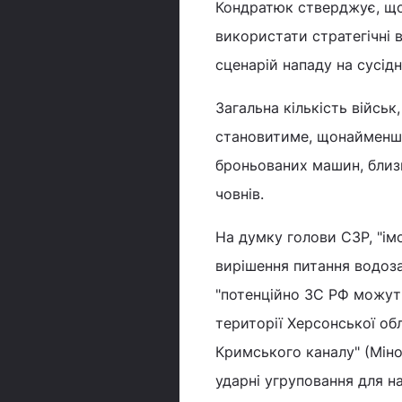
Кондратюк стверджує, що 
використати стратегічні в
сценарій нападу на сусідні
Загальна кількість військ
становитиме, щонайменше
броньованих машин, близьк
човнів.
На думку голови СЗР, "ім
вирішення питання водоз
"потенційно ЗС РФ можут
території Херсонської об
Кримського каналу" (Мін
ударні угруповання для н