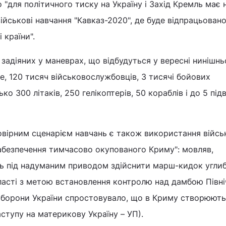
"для політичного тиску на Україну і Захід Кремль має 
ійськові навчання "Кавказ-2020", де буде відпрацьован
 країни".
, задіяних у маневрах, що відбудуться у вересні нинішнь
, 120 тисяч військовослужбовців, 3 тисячі бойових
о 300 літаків, 250 гелікоптерів, 50 кораблів і до 5 під
овірним сценарієм навчань є також використання війсь
абезпечення тимчасово окупованого Криму": мовляв,
ь під надуманим приводом здійснити марш-кидок угли
ласті з метою встановлення контролю над дамбою Півні
оборони України спростовувало, що в Криму створюют
аступу на материкову Україну – УП).