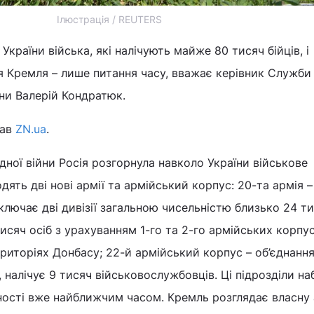
Ілюстрація / REUTERS
України війська, які налічують майже 80 тисяч бійців, і
я Кремля – лише питання часу, вважає керівник Служби
їни Валерій Кондратюк.
зав
ZN.ua
.
дної війни Росія розгорнула навколо України військове
дять дві нові армії та армійський корпус: 20-та армія 
лючає дві дивізії загальною чисельністю близько 24 ти
исяч осіб з урахуванням 1-го та 2-го армійських корпус
иторіях Донбасу; 22-й армійський корпус – об’єднання
 налічує 9 тисяч військовослужбовців. Ці підрозділи на
ності вже найближчим часом. Кремль розглядає власну