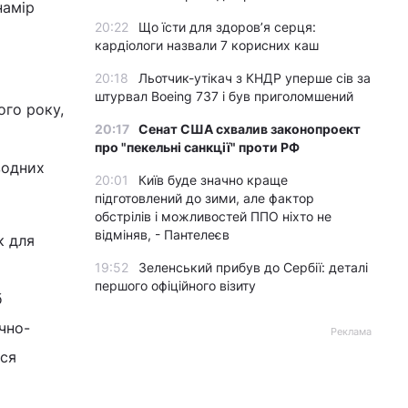
намір
20:22
Що їсти для здоров’я серця:
о
кардіологи назвали 7 корисних каш
20:18
Льотчик-утікач з КНДР уперше сів за
штурвал Boeing 737 і був приголомшений
ого року,
20:17
Сенат США схвалив законопроект
про "пекельні санкції" проти РФ
водних
20:01
Київ буде значно краще
підготовлений до зими, але фактор
обстрілів і можливостей ППО ніхто не
відміняв, - Пантелеєв
к для
19:52
Зеленський прибув до Сербії: деталі
першого офіційного візиту
б
чно-
Реклама
ься