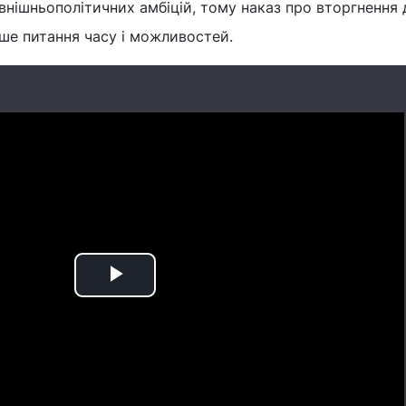
внішньополітичних амбіцій, тому наказ про вторгнення 
ше питання часу і можливостей.
Play
Video