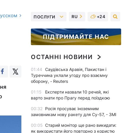
русском
RU
+24
ПОСЛУГИ
ПІДТРИМАЙТЕ НАС
ОСТАННІ НОВИНИ
01:44
Саудівська Аравія, Пакистан і
Туреччина уклали угоду про взаємну
оборону, - Reuters
ння
01:15
Експерти назвали 10 речей, які
о
варто знати про Прагу перед поїздкою
00:32
Росія просуває іноземним
замовникам нову ракету для Су-57, - ЗМІ
00:05
Старий монітор ще рано викидати:
як використати його повторно з користю