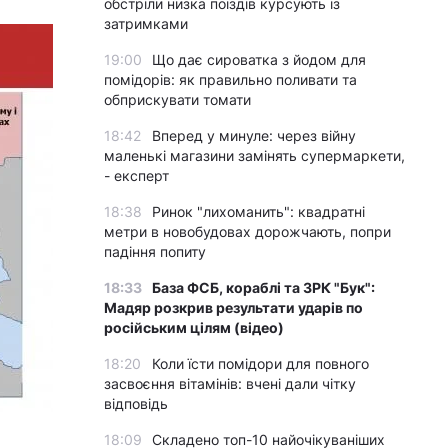
обстріли низка поїздів курсують із
затримками
19:00
Що дає сироватка з йодом для
помідорів: як правильно поливати та
обприскувати томати
18:42
Вперед у минуле: через війну
маленькі магазини замінять супермаркети,
- експерт
18:38
Ринок "лихоманить": квадратні
метри в новобудовах дорожчають, попри
падіння попиту
18:33
База ФСБ, кораблі та ЗРК "Бук":
Мадяр розкрив результати ударів по
російським цілям (відео)
18:20
Коли їсти помідори для повного
засвоєння вітамінів: вчені дали чітку
відповідь
18:09
Складено топ-10 найочікуваніших