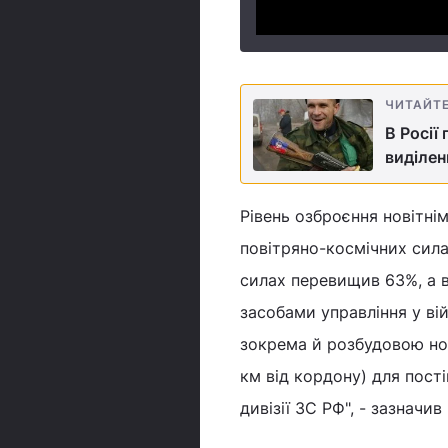
ЧИТАЙТ
В Росії
виділен
Рівень озброєння новітні
повітряно-космічних сила
силах перевищив 63%, а в
засобами управління у ві
зокрема й розбудовою ново
км від кордону) для пості
дивізії ЗС РФ", - зазначи