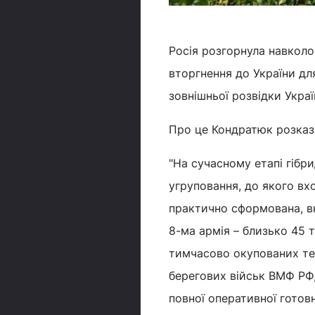
Росія розгорнула навколо 
вторгнення до України дл
зовнішньої розвідки Укра
Про це Кондратюк розка
"На сучасному етапі гібри
угруповання, до якого вхо
практично сформована, вк
8-ма армія – близько 45 т
тимчасово окупованих тер
берегових військ ВМФ РФ,
повної оперативної готов