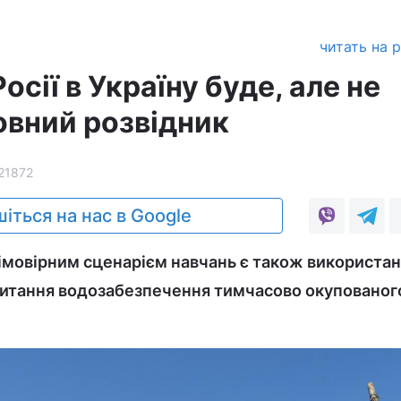
читать на 
осії в Україну буде, але не
овний розвідник
21872
іться на нас в Google
"імовірним сценарієм навчань є також використа
питання водозабезпечення тимчасово окупованог