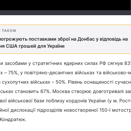
Е ТАКОЖ
 погрожують поставками зброї на Донбас у відповідь на
ня США грошей для України
ми засобами у стратегічних ядерних силах РФ сягнув 83
х – 75%, у повітряно-десантних військах та військово-
 сухопутних військах – 50%. Рівень оснащеності сучас
йськах становить 67%. Москва створює довготривалі за
ї військової бази поблизу кордонів України (у м. Росто
йної дислокації підрозділів новоствореної 150-ї мотост
в Кондратюк.