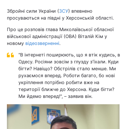
Збройні сили України (
ЗСУ
) впевнено
просуваються на півдні у Херсонській області.
Головна
Війна
Про це розповів глава Миколаївської обласної
військової адміністрації (ОВА) Віталій Кім у
Україна
Політика
новому
відеозверненні
.
Економіка
Світ
"В інтернеті поширюють, що я втік кудись, в
Одесу. Росіяни зовсім з глузду з'їхали. Куди
Спорт
Наука
бігти? Навіщо? Обстрілів стало менше. Ми
рухаємося вперед. Роботи багато, бо нові
Техно і зв'язок
Лайт
укріплення потрібно робити вже на
Зброя
Інциденти
території ближче до Херсона. Куди бігти?
Ми йдемо вперед!", – заявив він.
Здоров'я
Туризм
Цікавинки
Погода
Екологія
Регіони