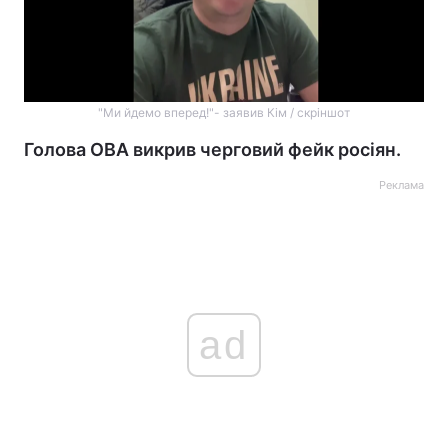
"Ми йдемо вперед!"- заявив Кім / скріншот
Голова ОВА викрив черговий фейк росіян.
Реклама
ad