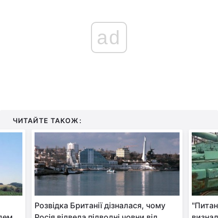
Тема оформлення
ad
ЧИТАЙТЕ ТАКОЖ:
Розвідка Британії дізналася, чому
"Питан
олем
Росія відвела підводні човни від
визнал