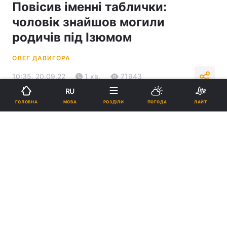
Повісив іменні таблички:
чоловік знайшов могили
родичів під Ізюмом
ОЛЕГ ДАВИГОРА
10:35, 20.09.22
1 хв.
71943
RU
МОВА
ГОЛОВНА
РОЗДІЛИ
ПОГОДА
ЛАЙТ
Підпишіться на нас в Google