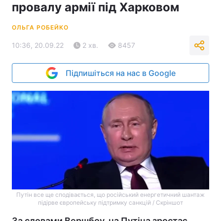
провалу армії під Харковом
ОЛЬГА РОБЕЙКО
10:36, 20.09.22
2 хв.
8457
Підпишіться на нас в Google
Путін все ще сподівається, що російський енергетичний шантаж
підірве європейську підтримку санкцій / Скріншот
За словами Вершбоу, на Путіна зростає