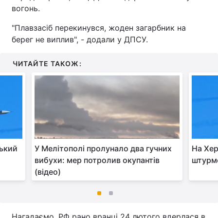
вогонь.
"Плавзасіб перекинувся, жоден загарбник на
берег не виплив", - додали у ДПСУ.
ЧИТАЙТЕ ТАКОЖ:
ський
У Мелітополі пролунало два гучних
На Хе
вибухи: мер потролив окупантів
штурм
(відео)
Нагадаємо, РФ рано вранці 24 лютого вдерлася в