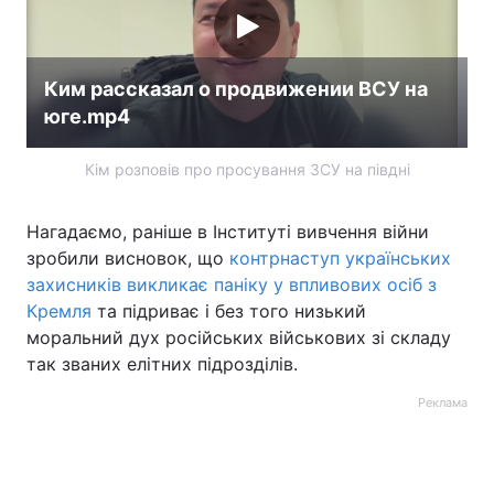
Лонгріди
Ким рассказал о продвижении ВСУ на
Відео з Youtube
Статті
юге.mp4
Інтерв'ю
Думки
Кім розповів про просування ЗСУ на півдні
Архів
Вакансії
Нагадаємо, раніше в Інституті вивчення війни
Контакти
зробили висновок, що
контрнаступ українських
захисників викликає паніку у впливових осіб з
Послуги
Кремля
та підриває і без того низький
моральний дух російських військових зі складу
так званих елітних підрозділів.
Реклама