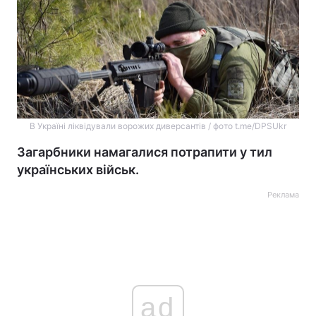
В Україні ліквідували ворожих диверсантів / фото t.me/DPSUkr
Загарбники намагалися потрапити у тил
українських військ.
Реклама
ad