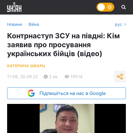
›
Новини
Війна
рус
Контрнаступ ЗСУ на півдні: Кім
заявив про просування
українських бійців (відео)
КАТЕРИНА ШВАРЦ
11:06, 20.09.22
2 хв.
19514
Підпишіться на нас в Google