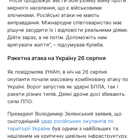
"Росія продовжує вести боягузливу війну проти
мирного населення, що є військовими
Тема оформлення
злочинами. Російські атаки не мають
виправдання. Міжнародне співтовариство має
рішуче засудити їх і відповісти реальними діями.
Дійте зараз, а не потім. Допоможіть нам
врятувати життя", – підсумував Кулеба.
Ракетна атака на Україну 26 серпня
Як повідомляв УНІАН, в ніч на 26 серпня
окупанти почали масовану комбіновану атаку по
Україні. Ворог запустив як ударні БПЛА, так і
ракети різних типів. Деякі дрони досі збивають
сили ППО.
Президент Володимир Зеленський заявив, що
сьогоднішній
удар російських окупантів по
території України
був одним з найбільших та
націленим на критичну цивільну інфраструктуру.