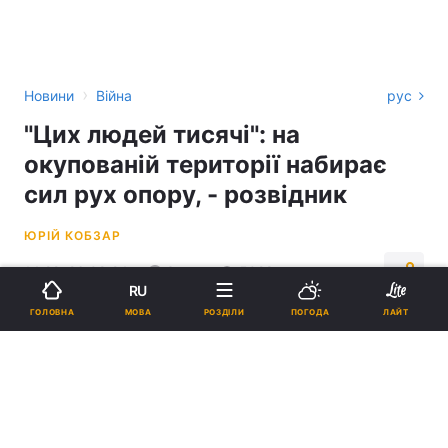
›
Новини
Війна
рус
"Цих людей тисячі": на
окупованій території набирає
сил рух опору, - розвідник
ЮРІЙ КОБЗАР
14:22, 26.08.24
3 хв.
5028
RU
МОВА
ГОЛОВНА
РОЗДІЛИ
ПОГОДА
ЛАЙТ
Підпишіться на нас в Google