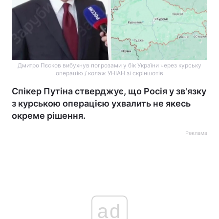
Дмитро Пєсков вибухнув погрозами у бік України через курську
операцію / колаж УНІАН зі скріншотів
Спікер Путіна стверджує, що Росія у зв'язку
з курською операцією ухвалить не якесь
окреме рішення.
Реклама
ad