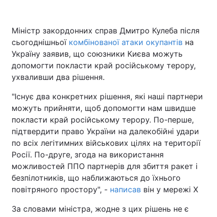
Міністр закордонних справ Дмитро Кулеба після
сьогоднішньої
Головна
комбінованої атаки окупантів
Війна
на
Україну заявив, що союзники Києва можуть
Україна
Політика
допомогти покласти край російському терору,
ухваливши два рішення.
Економіка
Світ
"Існує два конкретних рішення, які наші партнери
Спорт
Наука
можуть прийняти, щоб допомогти нам швидше
покласти край російському терору. По-перше,
Техно і зв'язок
Лайт
підтвердити право України на далекобійні удари
по всіх легітимних військових цілях на території
Зброя
Інциденти
Росії. По-друге, згода на використання
можливостей ППО партнерів для збиття ракет і
Здоров'я
Туризм
безпілотників, що наближаються до їхнього
повітряного простору", -
написав
він у мережі X
Цікавинки
Погода
За словами міністра, жодне з цих рішень не є
Екологія
Регіони