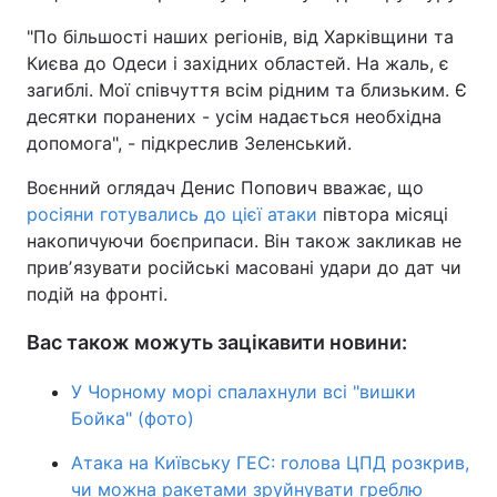
"По більшості наших регіонів, від Харківщини та
Києва до Одеси і західних областей. На жаль, є
загиблі. Мої співчуття всім рідним та близьким. Є
десятки поранених - усім надається необхідна
допомога", - підкреслив Зеленський.
Воєнний оглядач Денис Попович вважає, що
росіяни готувались до цієї атаки
півтора місяці
накопичуючи боєприпаси. Він також закликав не
привʼязувати російські масовані удари до дат чи
подій на фронті.
Вас також можуть зацікавити новини:
У Чорному морі спалахнули всі "‎вишки
Бойка"‎ (фото)
Атака на Київську ГЕС: голова ЦПД розкрив,
чи можна ракетами зруйнувати греблю