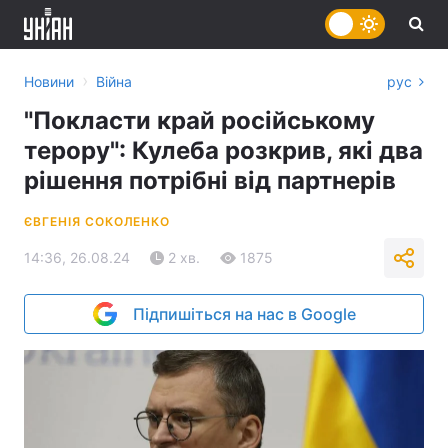
›
Новини
Війна
рус
"Покласти край російському
терору": Кулеба розкрив, які два
рішення потрібні від партнерів
ЄВГЕНІЯ СОКОЛЕНКО
14:36, 26.08.24
2 хв.
1875
Підпишіться на нас в Google