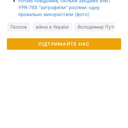
Forbes повідомив, скільки західних БМП
YPR-765 "затрофеїли" росіяни: одну
провально використали (фото)
Пєсков
війна в Україні
Володимир Путін
ПІДТРИМАЙТЕ НАС