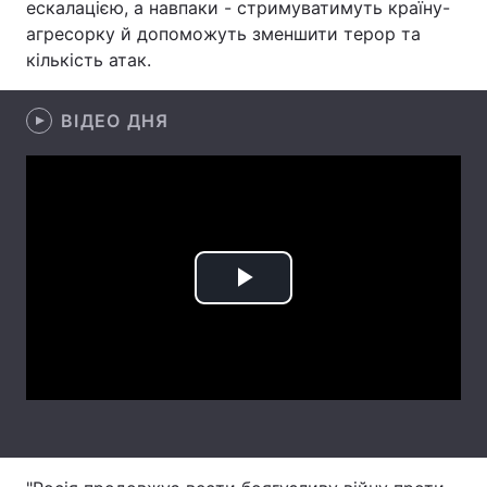
ескалацією, а навпаки - стримуватимуть країну-
агресорку й допоможуть зменшити терор та
Лонгріди
кількість атак.
Відео з Youtube
Статті
ВІДЕО ДНЯ
Інтерв'ю
Думки
Архів
Вакансії
Контакти
Послуги
Play
Video