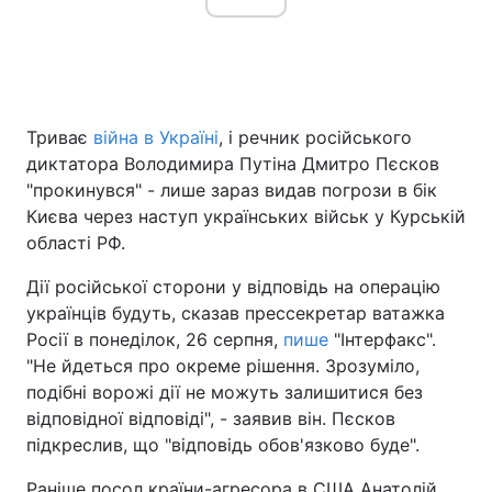
Триває
війна в Україні
, і речник російського
диктатора Володимира Путіна Дмитро Пєсков
"прокинувся" - лише зараз видав погрози в бік
Києва через наступ українських військ у Курській
області РФ.
Дії російської сторони у відповідь на операцію
українців будуть, сказав прессекретар ватажка
Росії в понеділок, 26 серпня,
пише
"Інтерфакс".
"Не йдеться про окреме рішення. Зрозуміло,
подібні ворожі дії не можуть залишитися без
відповідної відповіді", - заявив він. Пєсков
підкреслив, що "відповідь обов'язково буде".
Раніше посол країни-агресора в США Анатолій