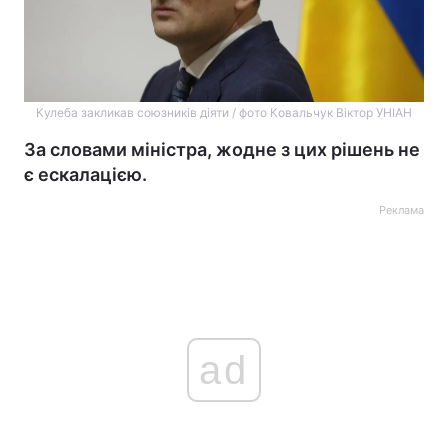
Кулеба закликав союзників діяти / фото Ковальчук Віктор УНІАН
За словами міністра, жодне з цих рішень не
є ескалацією.
Реклама
ad