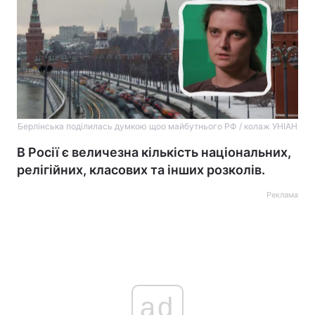
Берлінська поділилась думкою щоо майбутнього РФ / колаж УНІАН
В Росії є величезна кількість національних,
релігійних, класових та інших розколів.
Реклама
ad