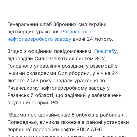
Генеральний штаб Збройних сил України
Головна
Війна
підтвердив ураження
Рязанського
нафтопереробного заводу
вночі 24 лютого.
Україна
Політика
Згідно з офіційним повідомленням
Генштаб
у,
Економіка
Світ
підрозділи Сил безпілотних систем ЗСУ,
Головного управління розвідки, у взаємодії з
Спорт
Наука
іншими складовими Сил оборони, у ніч на 24
лютого 2025 року завдали ураження по
Техно і зв'язок
Лайт
Рязанському нафтопереробному заводу у
Зброя
Інциденти
Рязанській області, що задіяний у забезпеченні
окупаційної армії РФ.
Здоров'я
Туризм
"Відомо про щонайменше 5 вибухів в районі цілі.
Цікавинки
Погода
Попередньо, виникла пожежа в районі установки
первинної переробки нафти ЕЛОУ АТ-6.
Екологія
Регіони
Результати ураження уточнюються", - зазначено