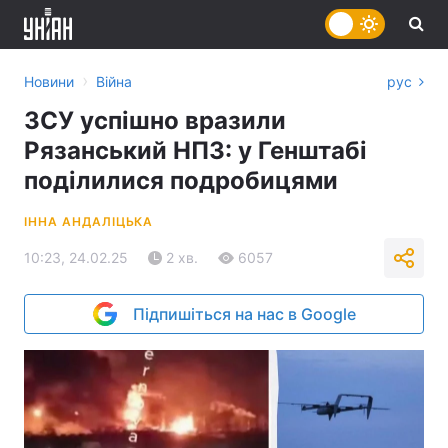
›
Новини
Війна
рус
ЗСУ успішно вразили
Рязанський НПЗ: у Генштабі
поділилися подробицями
ІННА АНДАЛІЦЬКА
10:23, 24.02.25
2 хв.
6057
Підпишіться на нас в Google