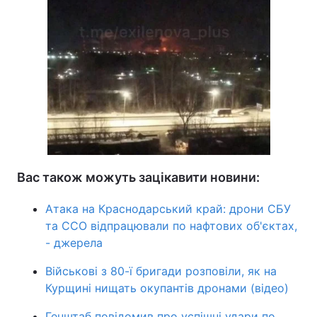
Вас також можуть зацікавити новини:
Атака на Краснодарський край: дрони СБУ
та ССО відпрацювали по нафтових об'єктах,
- джерела
Військові з 80-ї бригади розповіли, як на
Курщині нищать окупантів дронами (відео)
Генштаб повідомив про успішні удари по