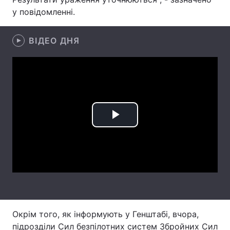
у повідомленні.
Лонгріди
ВІДЕО ДНЯ
Відео з Youtube
Статті
Інтерв'ю
Думки
Архів
Вакансії
Контакти
Play
Послуги
Video
Окрім того, як інформують у Генштабі, вчора,
підрозділи Сил безпілотних систем Збройних Сил