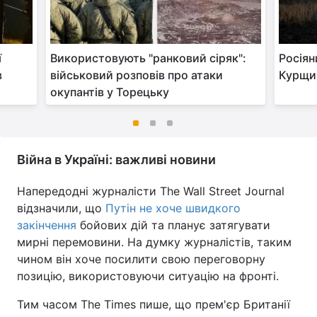
ї
Використовують "ранковий сіряк":
Росіян
в
військовий розповів про атаки
Курщин
окупантів у Торецьку
Війна в Україні: важливі новини
Напередодні журналісти The Wall Street Journal
відзначили, що
Путін не хоче швидкого
закінчення
бойових дій та планує затягувати
мирні перемовини. На думку журналістів, таким
чином він хоче посилити свою переговорну
позицію, використовуючи ситуацію на фронті.
Тим часом The Times пише, що прем'єр Британії