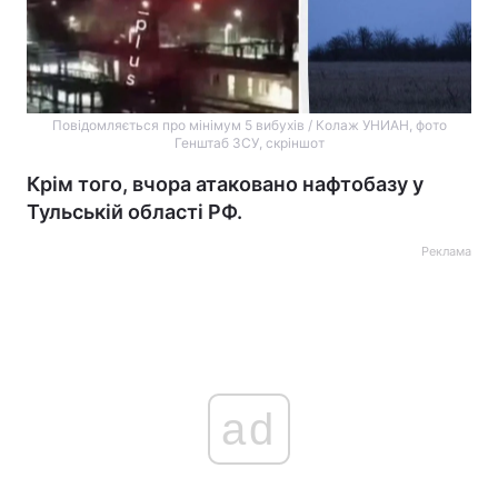
Повідомляється про мінімум 5 вибухів / Колаж УНИАН, фото
Генштаб ЗСУ, скріншот
Крім того, вчора атаковано нафтобазу у
Тульській області РФ.
Реклама
ad