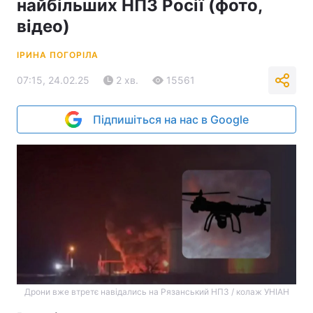
найбільших НПЗ Росії (фото,
відео)
ІРИНА ПОГОРІЛА
07:15, 24.02.25
2 хв.
15561
Підпишіться на нас в Google
Дрони вже втретє навідались на Рязанський НПЗ / колаж УНІАН